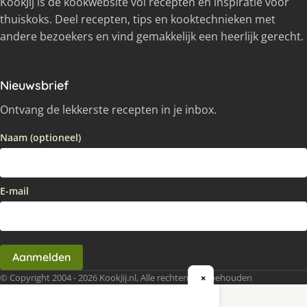
KookJij is dé kookwebsite vol recepten en inspiratie voor
thuiskoks. Deel recepten, tips en kooktechnieken met
andere bezoekers en vind gemakkelijk een heerlijk gerecht.
Nieuwsbrief
Ontvang de lekkerste recepten in je inbox.
Naam (optioneel)
E-mail
Aanmelden
© Copyright 2004 - 2026 KookJij.nl, Alle rechten voorbehouden
×