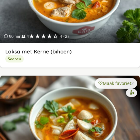
★★★★☆
⏱ 90 min
👥 4
4 (2)
Laksa met Kerrie (bihoen)
Soepen
Maak favoriet
2
👍