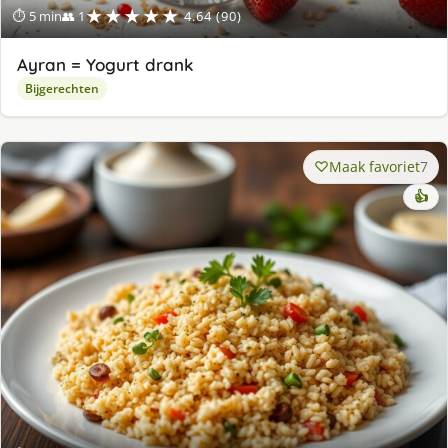
★★★★★
⏱ 5 min
👥 1
4.64 (90)
Ayran = Yogurt drank
Bijgerechten
Maak favoriet
7
👍