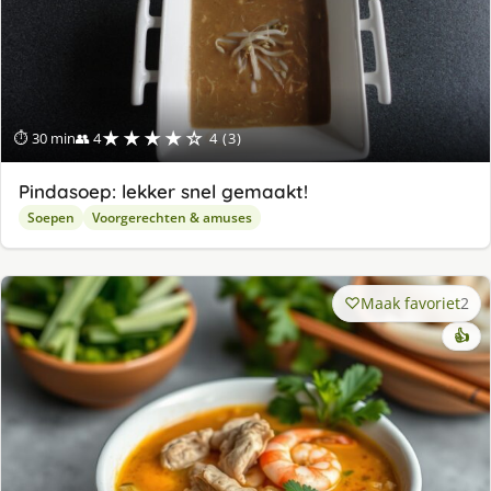
★★★★☆
⏱ 30 min
👥 4
4 (3)
Pindasoep: lekker snel gemaakt!
Soepen
Voorgerechten & amuses
Maak favoriet
2
👍