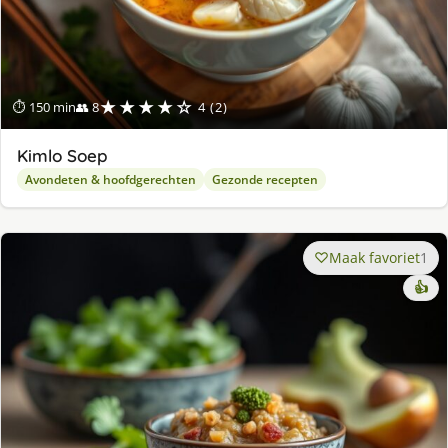
★★★★☆
⏱ 150 min
👥 8
4 (2)
Kimlo Soep
Avondeten & hoofdgerechten
Gezonde recepten
Maak favoriet
1
👍