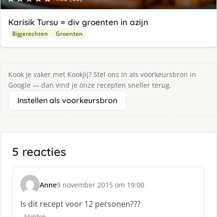
Karisik Tursu = div groenten in azijn
Bijgerechten
Groenten
Kook je vaker met KookJij? Stel ons in als voorkeursbron in
Google — dan vind je onze recepten sneller terug.
Instellen als voorkeursbron
5 reacties
Anne
9 november 2015 om 19:00
s
c
Is dit recept voor 12 personen???
h
Melden