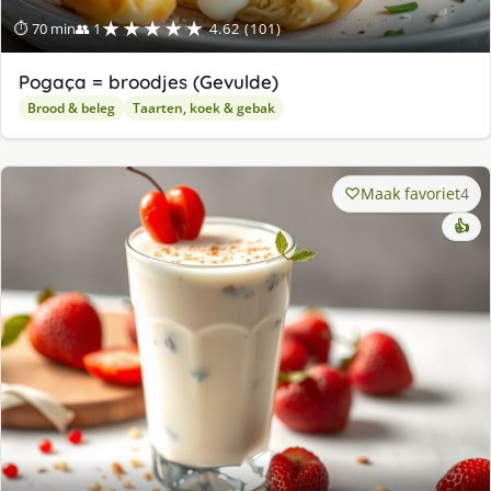
★★★★★
⏱ 70 min
👥 1
4.62 (101)
Pogaça = broodjes (Gevulde)
Brood & beleg
Taarten, koek & gebak
Maak favoriet
4
👍