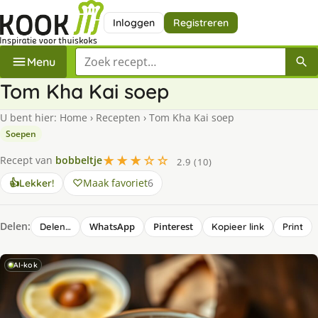
Inloggen
Registreren
Zoek een recept
Menu
Tom Kha Kai soep
U bent hier:
Home
›
Recepten
›
Tom Kha Kai soep
Soepen
★★★☆☆
Recept van
bobbeltje
2.9 (10)
Maak favoriet
6
👍
Lekker!
Delen:
WhatsApp
Pinterest
Delen…
Kopieer link
Print
AI-kok