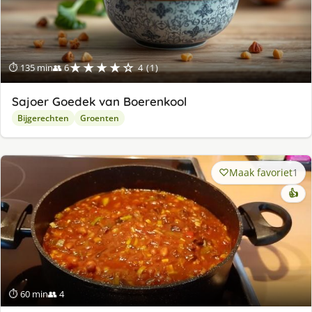
★★★★☆
⏱ 135 min
👥 6
4 (1)
Sajoer Goedek van Boerenkool
Bijgerechten
Groenten
Maak favoriet
1
👍
⏱ 60 min
👥 4