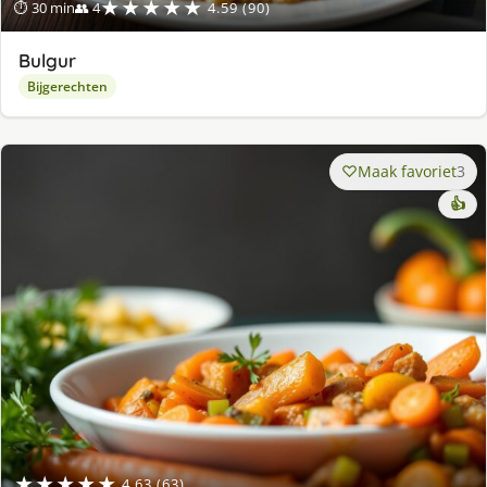
★★★★★
⏱ 30 min
👥 4
4.59 (90)
Bulgur
Bijgerechten
Maak favoriet
3
👍
★★★★★
4.63 (63)