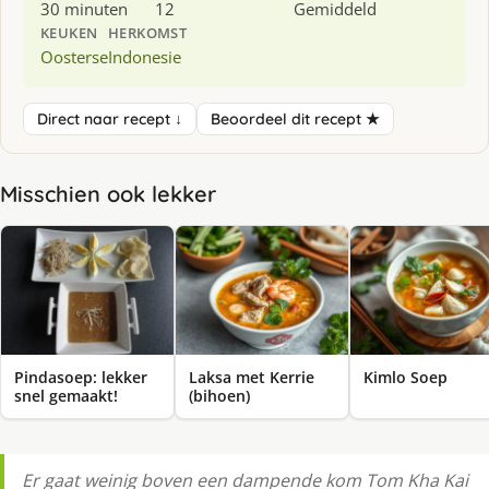
30 minuten
12
Gemiddeld
KEUKEN
HERKOMST
Oosterse
Indonesie
Direct naar recept ↓
Beoordeel dit recept ★
Misschien ook lekker
Pindasoep: lekker
Laksa met Kerrie
Kimlo Soep
snel gemaakt!
(bihoen)
Er gaat weinig boven een dampende kom Tom Kha Kai