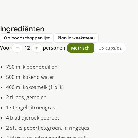
Ingrediënten
Op boodschappenlijst
Plan in weekmenu
−
+
Voor
12
personen
Metrisch
US cups/oz
750 ml kippenbouillon
500 ml kokend water
400 ml kokosmelk (1 blik)
2 tl laos, gemalen
1 stengel citroengras
4 blad djeroek poeroet
2 stuks pepertjes,groen, in ringetjes