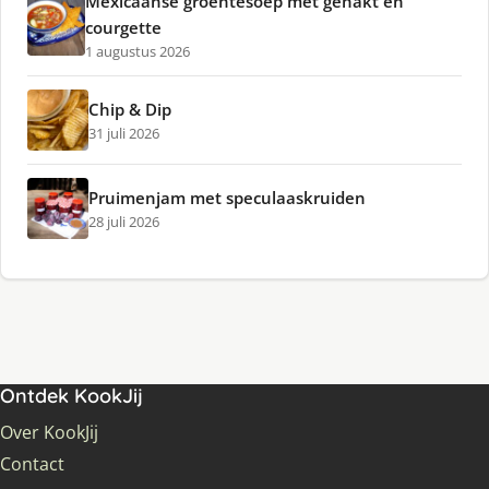
Mexicaanse groentesoep met gehakt en
courgette
1 augustus 2026
Chip & Dip
31 juli 2026
Pruimenjam met speculaaskruiden
28 juli 2026
Ontdek KookJij
Over KookJij
Contact