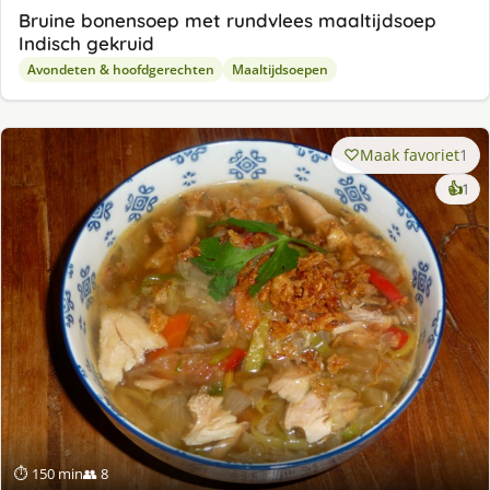
Bruine bonensoep met rundvlees maaltijdsoep
Indisch gekruid
Avondeten & hoofdgerechten
Maaltijdsoepen
Maak favoriet
1
ke
👍
1
lek
ge
⏱ 150 min
👥 8