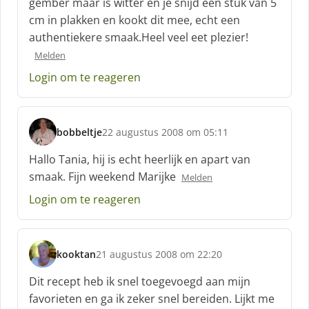
gember maar is witter en je snijd een stuk van 5
cm in plakken en kookt dit mee, echt een
authentiekere smaak.Heel veel eet plezier!
Melden
Login om te reageren
bobbeltje
22 augustus 2008 om 05:11
s
c
Hallo Tania, hij is echt heerlijk en apart van
h
smaak. Fijn weekend Marijke
Melden
r
e
Login om te reageren
e
f
:
kooktan
21 augustus 2008 om 22:20
s
c
Dit recept heb ik snel toegevoegd aan mijn
h
favorieten en ga ik zeker snel bereiden. Lijkt me
r