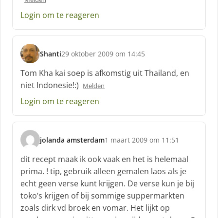
r
e
Login om te reageren
e
f
:
Shanti
29 oktober 2009 om 14:45
s
c
Tom Kha kai soep is afkomstig uit Thailand, en
h
niet Indonesie!:)
Melden
r
e
Login om te reageren
e
f
:
jolanda amsterdam
1 maart 2009 om 11:51
s
c
dit recept maak ik ook vaak en het is helemaal
h
prima. ! tip, gebruik alleen gemalen laos als je
r
echt geen verse kunt krijgen. De verse kun je bij
e
toko’s krijgen of bij sommige suppermarkten
e
f
zoals dirk vd broek en vomar. Het lijkt op
: