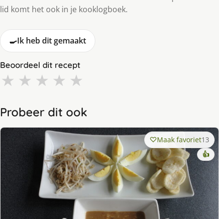
lid komt het ook in je kooklogboek.
🍳
Ik heb dit gemaakt
Beoordeel dit recept
★
★
★
★
★
Probeer dit ook
Maak favoriet
13
👍