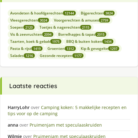
Avondeten & hoofdgerechten
Bijgerechten
12144
3824
Vleesgerechten
Voorgerechten & amuses
3024
2759
Soepen
Toetjes & nagerechten
2120
2115
Vis & zeevruchten
Borrelhapjes & tapas
2094
2015
Taarten, koek & gebak
BBQ & buiten koken
1975
1434
Pasta & rijst
Groenten
Kip & gevogelte
1419
1312
1297
Salades
Gezonde recepten
1216
1177
Laatste reacties
HarryLohr
over
Camping koken: 5 makkelijke recepten en
tips voor op de camping
anna
over
Pruimenjam met speculaaskruiden
Wilmie
over
Pruimenjam met speculaaskruiden