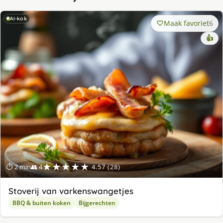
AI-kok
Maak favoriet
6
👍
★★★★★
⏱ 2 min
👥 4
4.57 (28)
Stoverij van varkenswangetjes
BBQ & buiten koken
Bijgerechten