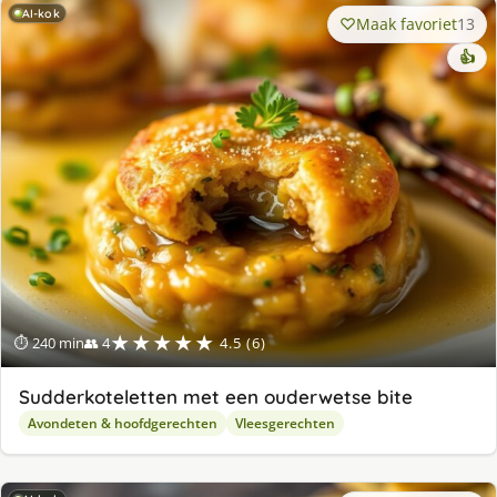
AI-kok
Maak favoriet
13
👍
★★★★★
⏱ 240 min
👥 4
4.5 (6)
Sudderkoteletten met een ouderwetse bite
Avondeten & hoofdgerechten
Vleesgerechten