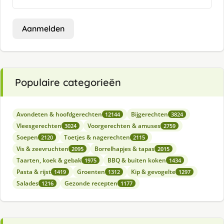
Aanmelden
Populaire categorieën
Avondeten & hoofdgerechten
Bijgerechten
12144
3824
Vleesgerechten
Voorgerechten & amuses
3024
2759
Soepen
Toetjes & nagerechten
2120
2115
Vis & zeevruchten
Borrelhapjes & tapas
2095
2015
Taarten, koek & gebak
BBQ & buiten koken
1975
1434
Pasta & rijst
Groenten
Kip & gevogelte
1419
1312
1297
Salades
Gezonde recepten
1216
1177