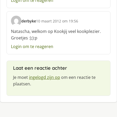
Login om te reageren
derbyke
10 maart 2012 om 19:56
s
c
Natascha, welkom op Kookjij veel kookplezier.
h
Groetjes :);):p
r
e
Login om te reageren
e
f
:
Laat een reactie achter
Je moet
ingelogd zijn op
om een reactie te
plaatsen.