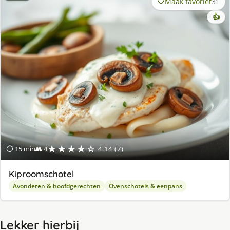
Maak favoriet
31
👍
★★★★☆
⏱ 15 min
👥 4
4.14 (7)
Kiproomschotel
Avondeten & hoofdgerechten
Ovenschotels & eenpans
Lekker hierbij