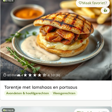
AI-kok
Maak favoriet
7
👍
★★★★☆
⏱ 60 min
👥 4
4.33 (6)
Torentje met lamshaas en portsaus
Avondeten & hoofdgerechten
Vleesgerechten
AI-kok