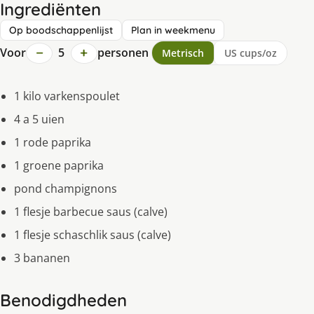
Ingrediënten
Op boodschappenlijst
Plan in weekmenu
−
+
Voor
5
personen
Metrisch
US cups/oz
1 kilo varkenspoulet
4 a 5 uien
1 rode paprika
1 groene paprika
pond champignons
1 flesje barbecue saus (calve)
1 flesje schaschlik saus (calve)
3 bananen
Benodigdheden