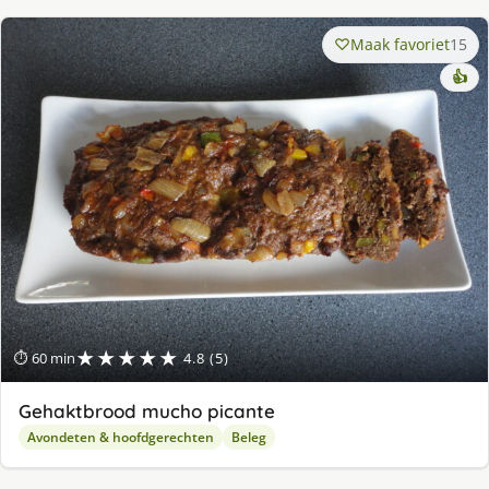
Maak favoriet
15
👍
★★★★★
⏱ 60 min
4.8 (5)
Gehaktbrood mucho picante
Avondeten & hoofdgerechten
Beleg