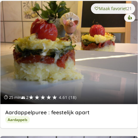
Maak favoriet
21
👍
★★★★★
⏱ 25 min
👥 2
4.61 (18)
Aardappelpuree : feestelijk apart
Aardappels