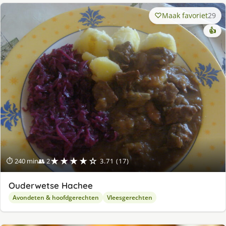
Maak favoriet
29
👍
★★★★☆
⏱ 240 min
👥 2
3.71 (17)
Ouderwetse Hachee
Avondeten & hoofdgerechten
Vleesgerechten