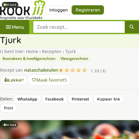
AI-kok
AI-kok
AI-kok
AI-kok
AI-kok
Inloggen
Registreren
Zoek een recept
Menu
Tjurk
U bent hier:
Home
›
Recepten
›
Tjurk
Avondeten & hoofdgerechten
Vleesgerechten
★☆☆☆☆
Recept van
nataschabeulen
1.33 (3)
Maak favoriet
5
👍
Lekker!
Delen:
WhatsApp
Facebook
Pinterest
Kopieer link
Print
AI-kok