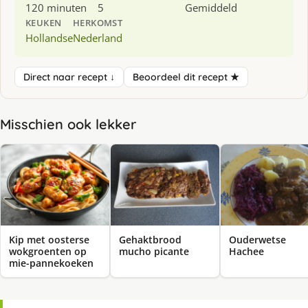
120 minuten
5
Gemiddeld
KEUKEN
HERKOMST
Hollandse
Nederland
Direct naar recept ↓
Beoordeel dit recept ★
Misschien ook lekker
Kip met oosterse
Gehaktbrood
Ouderwetse
wokgroenten op
mucho picante
Hachee
mie-pannekoeken