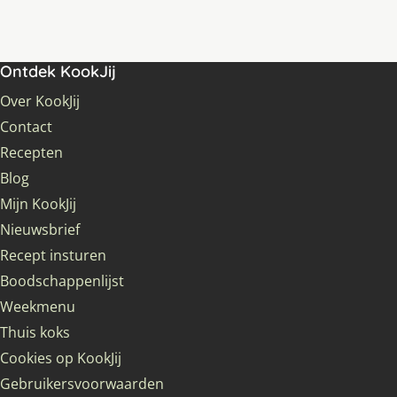
Ontdek KookJij
Over KookJij
Contact
Recepten
Blog
Mijn KookJij
Nieuwsbrief
Recept insturen
Boodschappenlijst
Weekmenu
Thuis koks
Cookies op KookJij
Gebruikersvoorwaarden