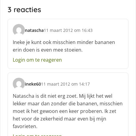
3 reacties
natascha
11 maart 2012 om 16:43
s
c
Ineke je kunt ook misschien minder bananen
h
erin doen is even mee stoeien.
r
e
Login om te reageren
e
f
:
ineke60
11 maart 2012 om 14:17
s
c
Natascha is dit niet erg zoet. Mij lijkt het wel
h
lekker maar dan zonder die bananen, misschien
r
moet ik het gewoon een keer proberen. Ik zet
e
het voor de zekerheid maar even bij mijn
e
f
favorieten.
: