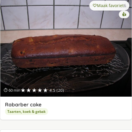
Maak favoriet
6
👍
★★★★★
⏱ 60 min
4.5 (20)
Rabarber cake
Taarten, koek & gebak