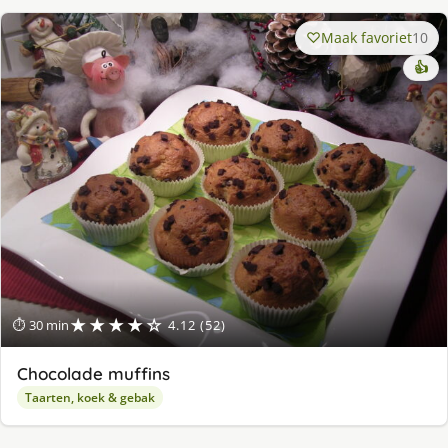
Maak favoriet
10
👍
★★★★☆
⏱ 30 min
4.12 (52)
Chocolade muffins
Taarten, koek & gebak