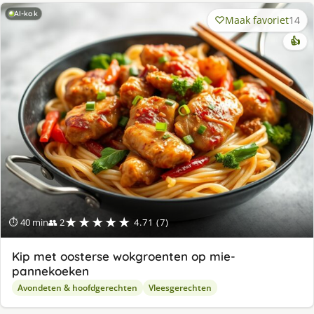
AI-kok
Maak favoriet
14
👍
★★★★★
⏱ 40 min
👥 2
4.71 (7)
Kip met oosterse wokgroenten op mie-
pannekoeken
Avondeten & hoofdgerechten
Vleesgerechten