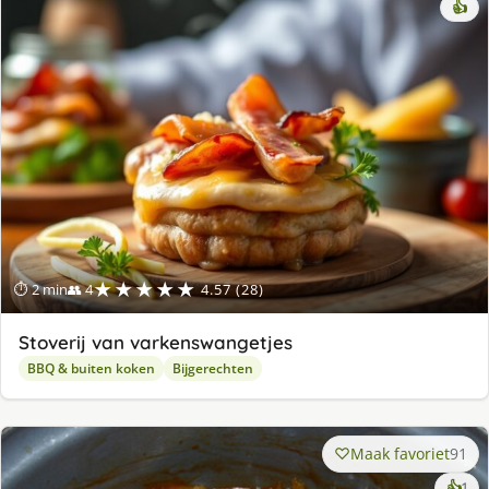
👍
★★★★★
⏱ 2 min
👥 4
4.57 (28)
Stoverij van varkenswangetjes
BBQ & buiten koken
Bijgerechten
Maak favoriet
91
ke
👍
1