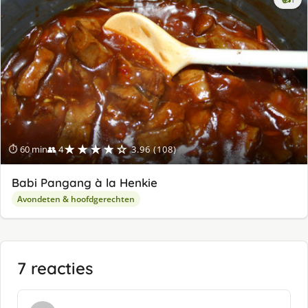
lek
ge
★★★★☆
⏱ 60 min
👥 4
3.96 (108)
Babi Pangang à la Henkie
Avondeten & hoofdgerechten
7 reacties