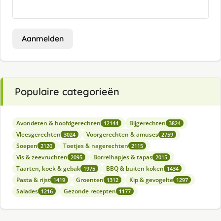
Aanmelden
Populaire categorieën
Avondeten & hoofdgerechten
Bijgerechten
12144
3824
Vleesgerechten
Voorgerechten & amuses
3024
2759
Soepen
Toetjes & nagerechten
2120
2115
Vis & zeevruchten
Borrelhapjes & tapas
2095
2015
Taarten, koek & gebak
BBQ & buiten koken
1975
1434
Pasta & rijst
Groenten
Kip & gevogelte
1419
1312
1297
Salades
Gezonde recepten
1216
1177