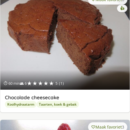
👍
★★★★★
⏱ 60 min
👥 6
5 (1)
Chocolade cheesecake
Koolhydraatarm
Taarten, koek & gebak
Maak favoriet
3