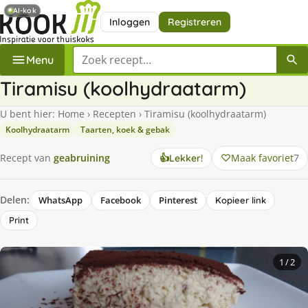
AI-kok
Inloggen
Registreren
Zoek een recept
Menu
Tiramisu (koolhydraatarm)
U bent hier:
Home
›
Recepten
›
Tiramisu (koolhydraatarm)
Koolhydraatarm
Taarten, koek & gebak
Maak favoriet
7
Recept van
geabruining
👍
Lekker!
Delen:
WhatsApp
Facebook
Pinterest
Kopieer link
Print
1
/ 2