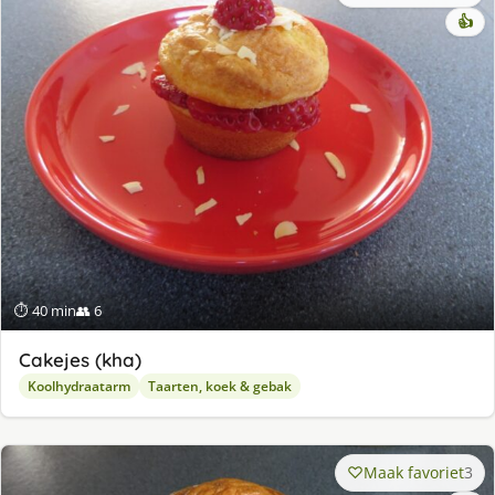
👍
⏱ 40 min
👥 6
Cakejes (kha)
Koolhydraatarm
Taarten, koek & gebak
Maak favoriet
3