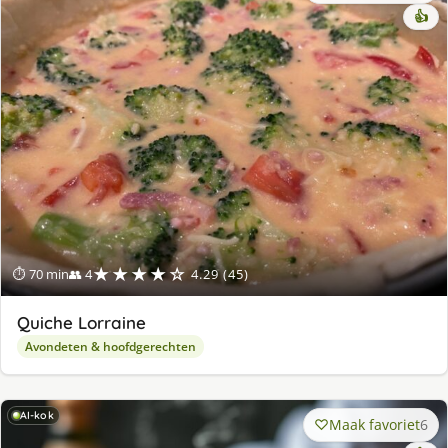
👍
★★★★☆
⏱ 70 min
👥 4
4.29 (45)
Quiche Lorraine
Avondeten & hoofdgerechten
AI-kok
Maak favoriet
6