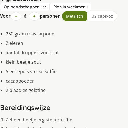
Op boodschappenlijst
Plan in weekmenu
−
+
Voor
6
personen
Metrisch
US cups/oz
250 gram mascarpone
2 eieren
aantal druppels zoetstof
klein beetje zout
5 eetlepels sterke koffie
cacaopoeder
2 blaadjes gelatine
Bereidingswijze
Zet een beetje erg sterke koffie.