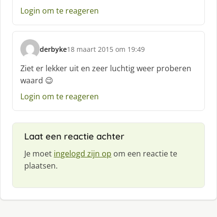
e
Login om te reageren
e
f
:
derbyke
18 maart 2015 om 19:49
s
c
Ziet er lekker uit en zeer luchtig weer proberen
h
waard 😉
r
e
Login om te reageren
e
f
:
Laat een reactie achter
Je moet
ingelogd zijn op
om een reactie te
plaatsen.