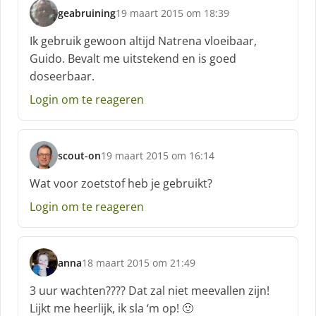
f
geabruining
19 maart 2015 om 18:39
:
s
c
Ik gebruik gewoon altijd Natrena vloeibaar,
h
Guido. Bevalt me uitstekend en is goed
r
doseerbaar.
e
e
Login om te reageren
f
:
scout-on
19 maart 2015 om 16:14
s
c
Wat voor zoetstof heb je gebruikt?
h
Login om te reageren
r
e
e
f
anna
18 maart 2015 om 21:49
:
s
c
3 uur wachten???? Dat zal niet meevallen zijn!
h
Lijkt me heerlijk, ik sla ‘m op! 🙂
r