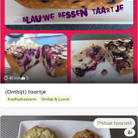
⏱ 40 min
👥 5
(Ontbijt) taartje
Koolhydraatarm
Ontbijt & Lunch
Maak favoriet
4
👍