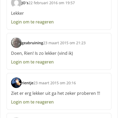
JO`s
22 februari 2016 om 19:57
s
c
Lekker
h
Login om te reageren
r
e
e
f
geabruining
23 maart 2015 om 21:23
:
s
c
Doen, Rien! Is zo lekker (vind ik)
h
Login om te reageren
r
e
e
f
rientje
23 maart 2015 om 20:16
:
s
c
Ziet er erg lekker uit ga het zeker proberen !!!
h
Login om te reageren
r
e
e