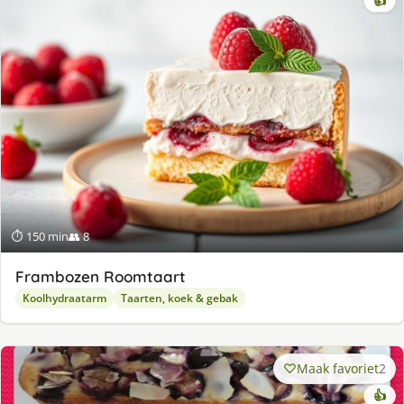
👍
⏱ 150 min
👥 8
Frambozen Roomtaart
Koolhydraatarm
Taarten, koek & gebak
Maak favoriet
2
👍