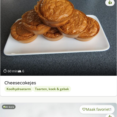
👍
⏱ 60 min
👥 6
Cheesecakejes
Koolhydraatarm
Taarten, koek & gebak
AI-kok
Maak favoriet
1