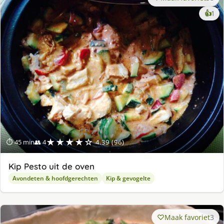
ke
👍
1
lek
ge
★★★★☆
⏱ 45 min
👥 4
4.39 (96)
Kip Pesto uit de oven
Avondeten & hoofdgerechten
Kip & gevogelte
Maak favoriet
3