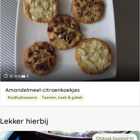
⏱ 30 min
👥 8
Amandelmeel-citroenkoekjes
Koolhydraatarm
Taarten, koek & gebak
Lekker hierbij
Maak favoriet
38