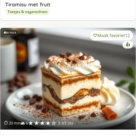
Tiramisu met fruit
Toetjes & nagerechten
AI-kok
Maak favoriet
12
👍
★★★★☆
⏱ 20 min
👥 6
3.83 (6)