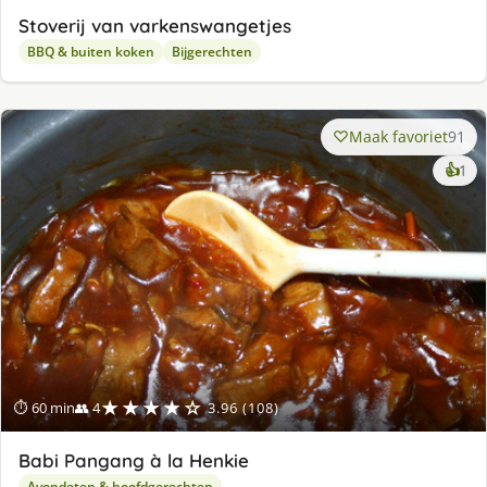
Stoverij van varkenswangetjes
BBQ & buiten koken
Bijgerechten
Maak favoriet
91
ke
👍
1
lek
ge
★★★★☆
⏱ 60 min
👥 4
3.96 (108)
Babi Pangang à la Henkie
Avondeten & hoofdgerechten