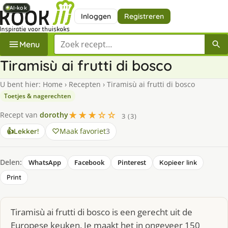
AI-kok
AI-kok
AI-kok
AI-kok
AI-kok
AI-kok
Inloggen
Registreren
Zoek een recept
Menu
Tiramisù ai frutti di bosco
U bent hier:
Home
›
Recepten
›
Tiramisù ai frutti di bosco
Toetjes & nagerechten
★★★☆☆
Recept van
dorothy
3 (3)
Maak favoriet
3
👍
Lekker!
Delen:
WhatsApp
Facebook
Pinterest
Kopieer link
Print
Tiramisù ai frutti di bosco is een gerecht uit de
Europese keuken. Je maakt het in ongeveer 150