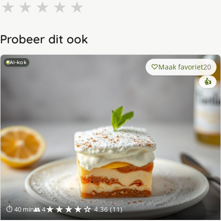
★
★
★
★
★
Probeer dit ook
AI-kok
Maak favoriet
20
👍
★★★★☆
⏱ 40 min
👥 4
4.36 (11)