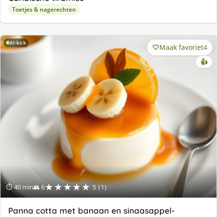
Toetjes & nagerechten
AI-kok
Maak favoriet
4
👍
★★★★★
⏱ 40 min
👥 6
5 (1)
Panna cotta met banaan en sinaasappel-