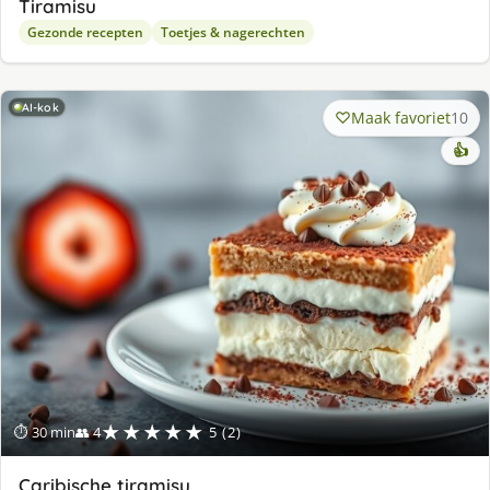
Tiramisu
Gezonde recepten
Toetjes & nagerechten
AI-kok
Maak favoriet
10
👍
★★★★★
⏱ 30 min
👥 4
5 (2)
Caribische tiramisu