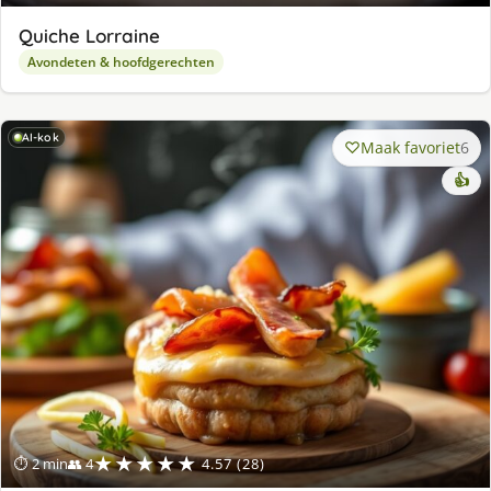
Quiche Lorraine
Avondeten & hoofdgerechten
AI-kok
Maak favoriet
6
👍
★★★★★
⏱ 2 min
👥 4
4.57 (28)