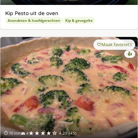
Kip Pesto uit de oven
Avondeten & hoofdgerechten
Kip & gevogelte
Maak favoriet
3
👍
★★★★☆
⏱ 70 min
👥 4
4.29 (45)