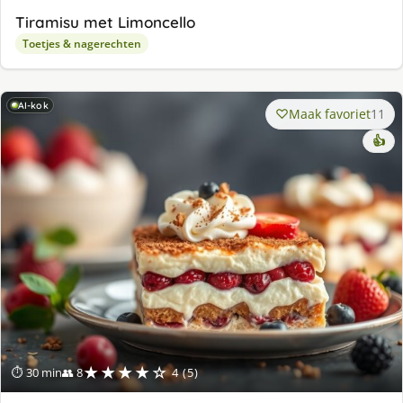
Tiramisu met Limoncello
Toetjes & nagerechten
AI-kok
Maak favoriet
11
👍
★★★★☆
⏱ 30 min
👥 8
4 (5)