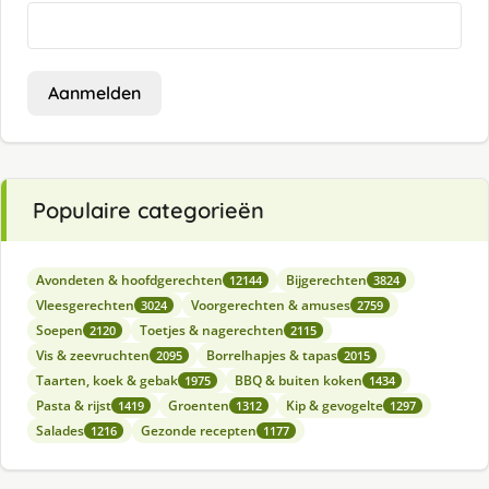
Aanmelden
Populaire categorieën
Avondeten & hoofdgerechten
Bijgerechten
12144
3824
Vleesgerechten
Voorgerechten & amuses
3024
2759
Soepen
Toetjes & nagerechten
2120
2115
Vis & zeevruchten
Borrelhapjes & tapas
2095
2015
Taarten, koek & gebak
BBQ & buiten koken
1975
1434
Pasta & rijst
Groenten
Kip & gevogelte
1419
1312
1297
Salades
Gezonde recepten
1216
1177