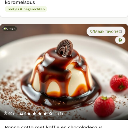
karamelsaus
Toetjes & nagerechten
AI-kok
Maak favoriet
3
👍
★★★★☆
⏱ 60 min
👥 6
4 (1)
Panna cotta met koffie en chocoladesaus