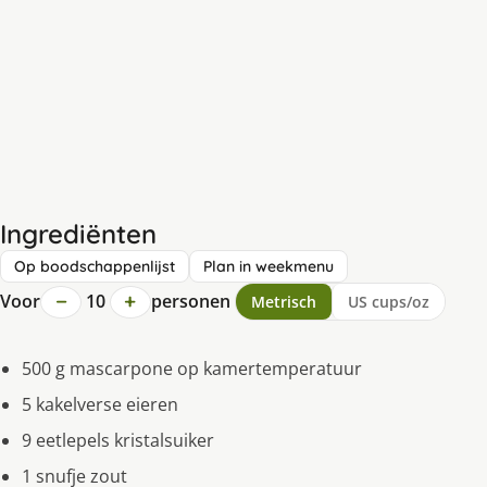
Ingrediënten
Op boodschappenlijst
Plan in weekmenu
−
+
Voor
10
personen
Metrisch
US cups/oz
500 g mascarpone op kamertemperatuur
5 kakelverse eieren
9 eetlepels kristalsuiker
1 snufje zout