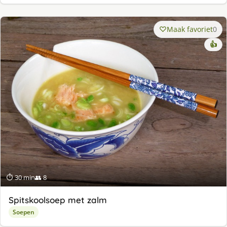
Maak favoriet
0
👍
⏱ 30 min
👥 8
Spitskoolsoep met zalm
Soepen