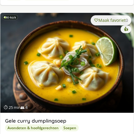
AI-kok
Maak favoriet
0
👍
⏱ 25 min
👥 4
Gele curry dumplingsoep
Avondeten & hoofdgerechten
Soepen