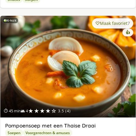
AI-kok
Maak favoriet
7
👍
★★★★☆
⏱ 45 min
👥 4
3.5 (4)
Pompoensoep met een Thaise Draai
Soepen
Voorgerechten & amuses