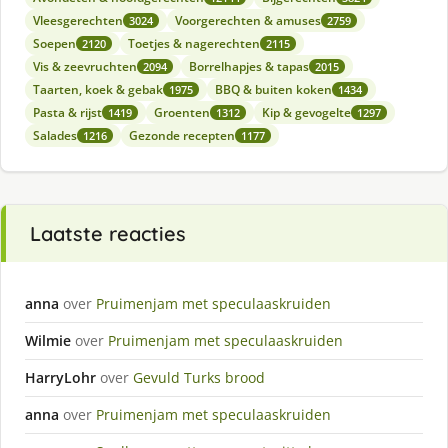
Vleesgerechten
Voorgerechten & amuses
3024
2759
Soepen
Toetjes & nagerechten
2120
2115
Vis & zeevruchten
Borrelhapjes & tapas
2094
2015
Taarten, koek & gebak
BBQ & buiten koken
1975
1434
Pasta & rijst
Groenten
Kip & gevogelte
1419
1312
1297
Salades
Gezonde recepten
1216
1177
Laatste reacties
anna
over
Pruimenjam met speculaaskruiden
Wilmie
over
Pruimenjam met speculaaskruiden
HarryLohr
over
Gevuld Turks brood
anna
over
Pruimenjam met speculaaskruiden