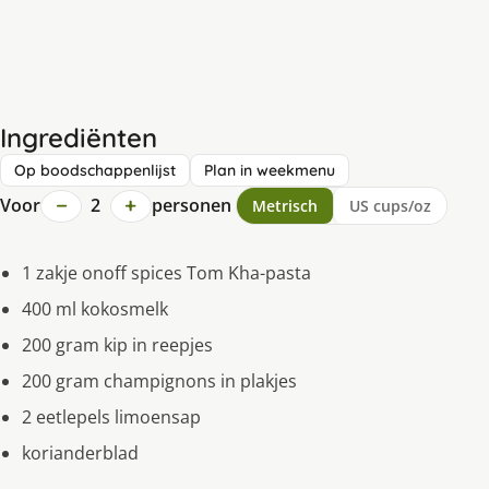
Ingrediënten
Op boodschappenlijst
Plan in weekmenu
−
+
Voor
2
personen
Metrisch
US cups/oz
1 zakje onoff spices Tom Kha-pasta
400 ml kokosmelk
200 gram kip in reepjes
200 gram champignons in plakjes
2 eetlepels limoensap
korianderblad