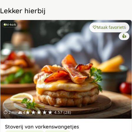
Lekker hierbij
AI-kok
Maak favoriet
6
👍
★★★★★
⏱ 2 min
👥 4
4.57 (28)
Stoverij van varkenswangetjes