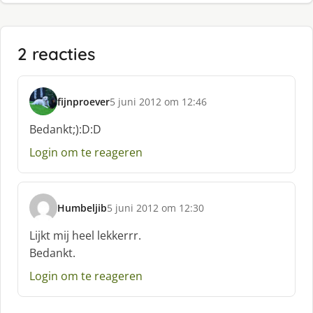
2 reacties
fijnproever
5 juni 2012 om 12:46
s
c
Bedankt;):D:D
h
Login om te reageren
r
e
e
f
Humbeljib
5 juni 2012 om 12:30
:
s
c
Lijkt mij heel lekkerrr.
h
Bedankt.
r
e
Login om te reageren
e
f