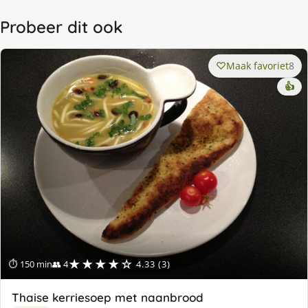
Probeer dit ook
Maak favoriet
8
👍
★★★★☆
⏱ 150 min
👥 4
4.33 (3)
Thaise kerriesoep met naanbrood