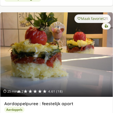
Maak favoriet
21
👍
★★★★★
⏱ 25 min
👥 2
4.61 (18)
Aardappelpuree : feestelijk apart
Aardappels