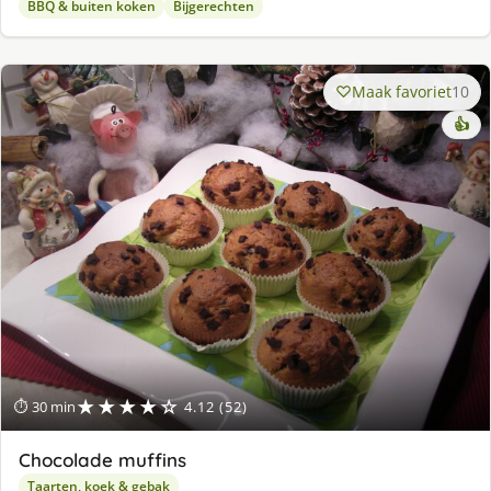
BBQ & buiten koken
Bijgerechten
Maak favoriet
10
👍
★★★★☆
⏱ 30 min
4.12 (52)
Chocolade muffins
Taarten, koek & gebak