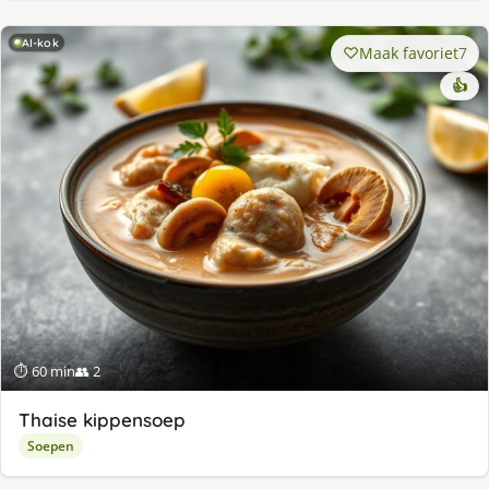
AI-kok
Maak favoriet
7
👍
⏱ 60 min
👥 2
Thaise kippensoep
Soepen