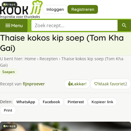
AI-kok
AI-kok
AI-kok
AI-kok
AI-kok
Inloggen
Registreren
Zoek een recept
Menu
Thaise kokos kip soep (Tom Kha
Gai)
U bent hier:
Home
›
Recepten
›
Thaise kokos kip soep (Tom Kha
Gai)
Soepen
Maak favoriet
2
Recept van
fijnproever
👍
Lekker!
Delen:
WhatsApp
Facebook
Pinterest
Kopieer link
Print
AI-kok