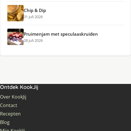
Chip & Dip
31 juli 2026
Pruimenjam met speculaaskruiden
28 juli 2026
Ontdek KookJij
Over KookJij
Contact
Recepten
Blog
Mijn KookJij