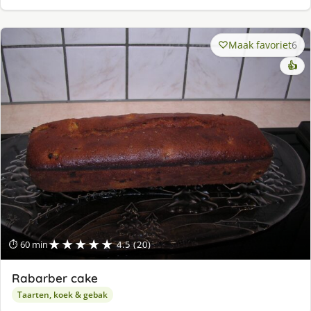
Maak favoriet
6
👍
★★★★★
⏱ 60 min
4.5 (20)
Rabarber cake
Taarten, koek & gebak