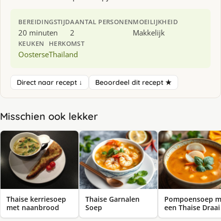
BEREIDINGSTIJD
AANTAL PERSONEN
MOEILIJKHEID
20 minuten
2
Makkelijk
KEUKEN
HERKOMST
Oosterse
Thailand
Direct naar recept ↓
Beoordeel dit recept ★
Misschien ook lekker
Thaise kerriesoep
Thaise Garnalen
Pompoensoep m
met naanbrood
Soep
een Thaise Draai