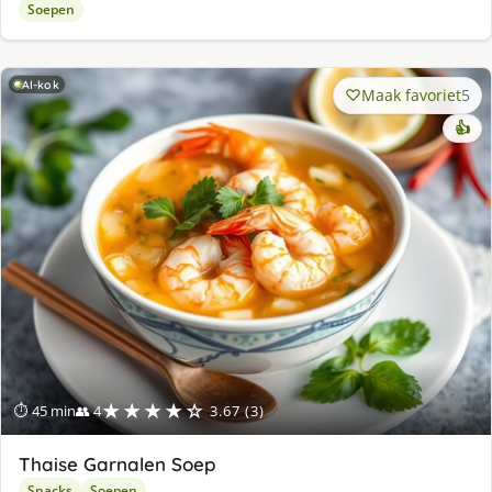
Soepen
AI-kok
Maak favoriet
5
👍
★★★★☆
⏱ 45 min
👥 4
3.67 (3)
Thaise Garnalen Soep
Snacks
Soepen