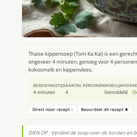
Thaise kippensoep (Tom Ka Kai) is een gerecht
ongeveer 4 minuten, genoeg voor 4 personen. 
kokosmelk en kippenvlees.
BEREIDINGSTIJD
AANTAL PERSONEN
MOEILIJKHEID
K
4 minuten
4
Gemiddeld
O
Direct naar recept ↓
Beoordeel dit recept ★
DIEN OP : Verdeel de soep over de borden en b