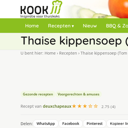
Home
Recepten
Nieuw
BBQ & Z
Thaise kippensoep 
U bent hier:
Home
›
Recepten
›
Thaise kippensoep (Tom 
Gezonde recepten
Voorgerechten & amuses
★★★☆☆
Recept van
deuxchapeaux
2.75 (4)
Delen:
WhatsApp
Facebook
Pinterest
Kopieer li