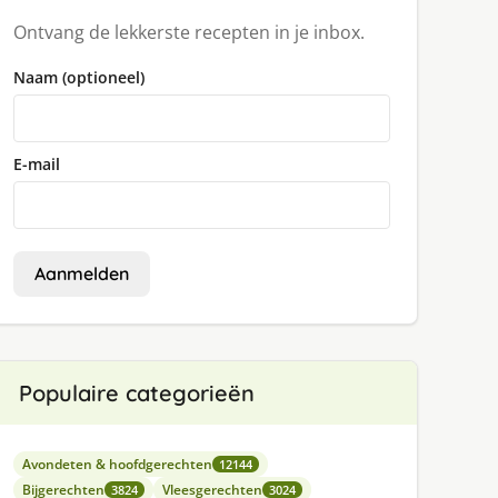
Ontvang de lekkerste recepten in je inbox.
Naam (optioneel)
E-mail
Aanmelden
Populaire categorieën
Avondeten & hoofdgerechten
12144
Bijgerechten
Vleesgerechten
3824
3024