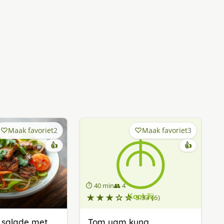
Maak favoriet
2
Maak favoriet
3
👍
👍
⏱ 40 min
👥 4
★★★☆☆
3.33 (6)
 salade met
Tom yam kung