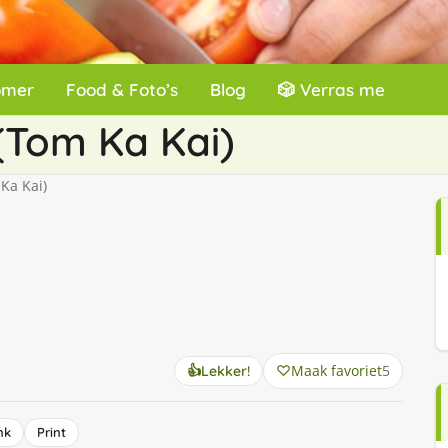
omer
Food & Foto’s
Blog
🎲 Verras me
(Tom Ka Kai)
Ka Kai)
Maak favoriet
5
👍
Lekker!
nk
Print