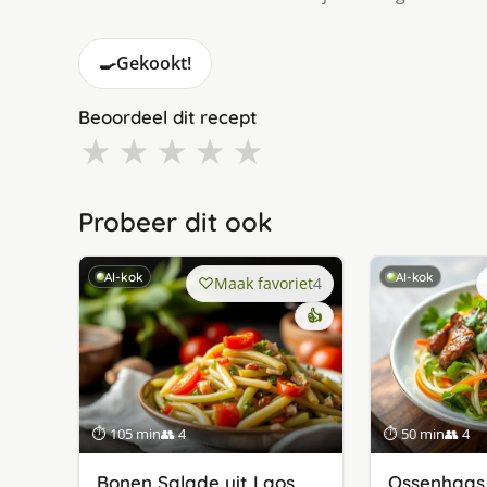
🍳
Gekookt!
Beoordeel dit recept
★
★
★
★
★
Probeer dit ook
AI-kok
AI-kok
Maak favoriet
4
👍
⏱ 105 min
👥 4
⏱ 50 min
👥 4
Bonen Salade uit Laos
Ossenhaas