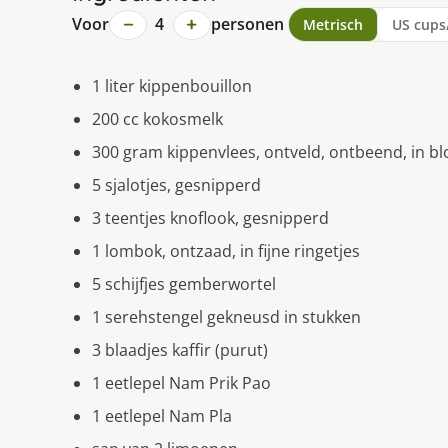
−
+
Voor
4
personen
Metrisch
US cups
1 liter kippenbouillon
200 cc kokosmelk
300 gram kippenvlees, ontveld, ontbeend, in bl
5 sjalotjes, gesnipperd
3 teentjes knoflook, gesnipperd
1 lombok, ontzaad, in fijne ringetjes
5 schijfjes gemberwortel
1 serehstengel gekneusd in stukken
3 blaadjes kaffir (purut)
1 eetlepel Nam Prik Pao
1 eetlepel Nam Pla