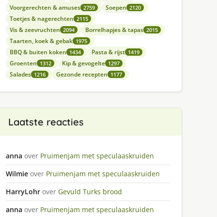
Voorgerechten & amuses
Soepen
2759
2120
Toetjes & nagerechten
2115
Vis & zeevruchten
Borrelhapjes & tapas
2094
2015
Taarten, koek & gebak
1975
BBQ & buiten koken
Pasta & rijst
1434
1419
Groenten
Kip & gevogelte
1312
1297
Salades
Gezonde recepten
1216
1177
Laatste reacties
anna
over
Pruimenjam met speculaaskruiden
Wilmie
over
Pruimenjam met speculaaskruiden
HarryLohr
over
Gevuld Turks brood
anna
over
Pruimenjam met speculaaskruiden