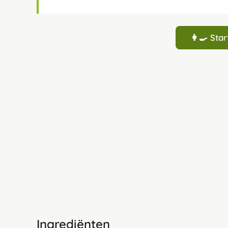
👩‍🍳 St
Ingrediënten