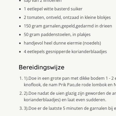
sap van 2 limoenen
1 eetlepel witte basterd suiker
2 tomaten, ontveld, ontzaad in kleine blokjes
150 gram garnalen,gepeld,gedarmd in drieen
50 gram paddenstoelen, in plakjes
handjevol heel dunne eiermie (noedels)
4 eetlepels gesnipperde korianderblaadjes
Bereidingswijze
1).Doe in een grote pan met dikke bodem 1 - 2 ee
knoflook, de nam Prik Pao,de rode lombok en 
2).Doe nadat de uien glazig zijn geworden de a
korianderblaadjes) en laat even sudderen.
3).Doe er de laatste 5 minuten de garnalen bij