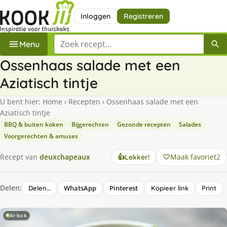
Inloggen
Registreren
Zoek een recept
Menu
Ossenhaas salade met een
Aziatisch tintje
U bent hier:
Home
›
Recepten
›
Ossenhaas salade met een
Aziatisch tintje
BBQ & buiten koken
Bijgerechten
Gezonde recepten
Salades
Voorgerechten & amuses
Maak favoriet
2
Recept van
deuxchapeaux
👍
Lekker!
Delen:
WhatsApp
Pinterest
Delen…
Kopieer link
Print
AI-kok