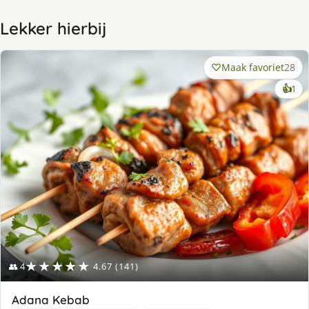
Lekker hierbij
Maak favoriet
28
ke
👍
1
lek
ge
★★★★★
👥 4
4.67 (141)
Adana Kebab