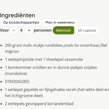
Ingrediënten
Op boodschappenlijst
Plan in weekmenu
−
+
Voor
4
personen
Metrisch
US cups/oz
200 gram mals stukje rundvlees,zoals bv ossenhaas,filet
mignon
1 eetleplrijstolie met 1 theelepel sesamolie
1 komkommer schillen en in dunne plakjes snijden
(mandoline)
STROOIGOED
1 eetlepel gepelde en fijngehakte sereh (het witte deel en
het lichtgroene deel)
2 eetlepels gesnipperd korianderblad