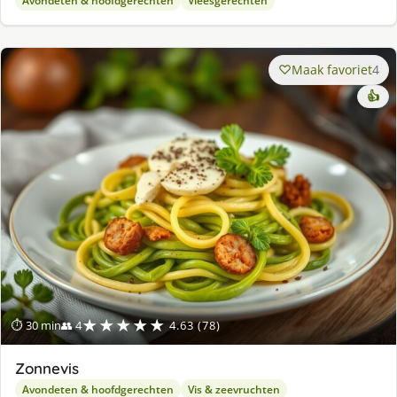
Avondeten & hoofdgerechten
Vleesgerechten
Maak favoriet
4
👍
★★★★★
⏱ 30 min
👥 4
4.63 (78)
Zonnevis
Avondeten & hoofdgerechten
Vis & zeevruchten