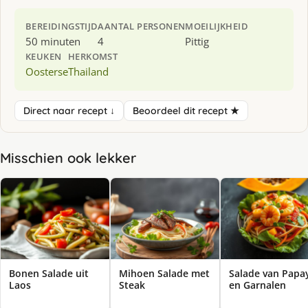
BEREIDINGSTIJD
AANTAL PERSONEN
MOEILIJKHEID
50 minuten
4
Pittig
KEUKEN
HERKOMST
Oosterse
Thailand
Direct naar recept ↓
Beoordeel dit recept ★
Misschien ook lekker
Bonen Salade uit
Mihoen Salade met
Salade van Papa
Laos
Steak
en Garnalen