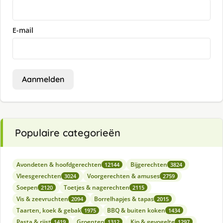
E-mail
Aanmelden
Populaire categorieën
Avondeten & hoofdgerechten
Bijgerechten
12144
3824
Vleesgerechten
Voorgerechten & amuses
3024
2759
Soepen
Toetjes & nagerechten
2120
2115
Vis & zeevruchten
Borrelhapjes & tapas
2094
2015
Taarten, koek & gebak
BBQ & buiten koken
1975
1434
Pasta & rijst
Groenten
Kip & gevogelte
1419
1312
1297