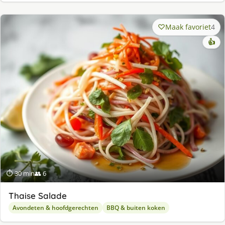
Maak favoriet
4
👍
⏱ 30 min
👥 6
Thaise Salade
Avondeten & hoofdgerechten
BBQ & buiten koken