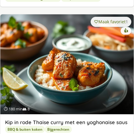
Maak favoriet
1
👍
⏱ 180 min
👥 8
Kip in rode Thaise curry met een yoghonaise saus
BBQ & buiten koken
Bijgerechten