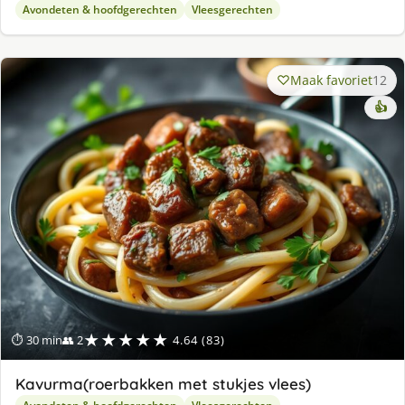
Avondeten & hoofdgerechten
Vleesgerechten
Maak favoriet
12
👍
★★★★★
⏱ 30 min
👥 2
4.64 (83)
Kavurma(roerbakken met stukjes vlees)