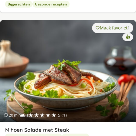
Bijgerechten
Gezonde recepten
Maak favoriet
1
👍
★★★★★
⏱ 20 min
👥 4
5 (1)
Mihoen Salade met Steak