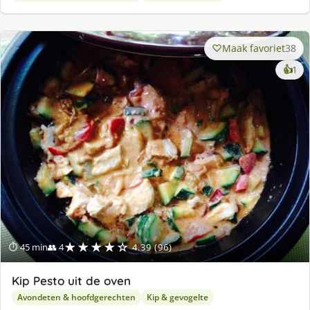
Maak favoriet
38
ke
👍
1
lek
ge
★★★★☆
⏱ 45 min
👥 4
4.39 (96)
Kip Pesto uit de oven
Avondeten & hoofdgerechten
Kip & gevogelte