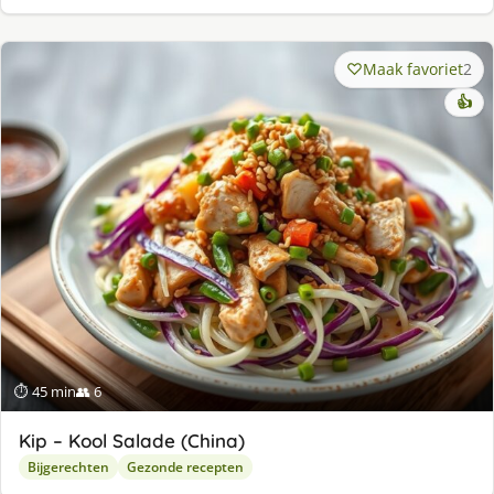
Maak favoriet
2
👍
⏱ 45 min
👥 6
Kip – Kool Salade (China)
Bijgerechten
Gezonde recepten