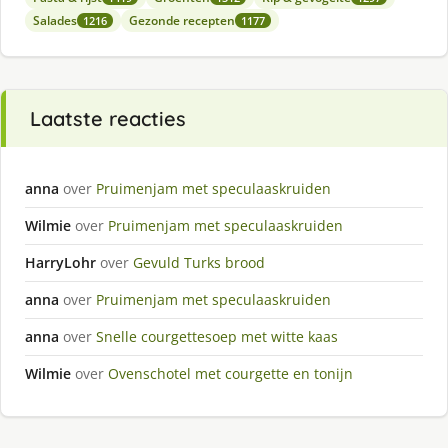
Salades
Gezonde recepten
1216
1177
Laatste reacties
anna
over
Pruimenjam met speculaaskruiden
Wilmie
over
Pruimenjam met speculaaskruiden
HarryLohr
over
Gevuld Turks brood
anna
over
Pruimenjam met speculaaskruiden
anna
over
Snelle courgettesoep met witte kaas
Wilmie
over
Ovenschotel met courgette en tonijn