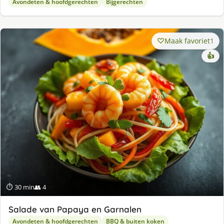
Avondeten & hoofdgerechten
Bijgerechten
Maak favoriet
1
👍
⏱ 30 min
👥 4
Salade van Papaya en Garnalen
Avondeten & hoofdgerechten
BBQ & buiten koken