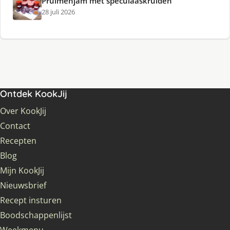
Pruimenjam met speculaaskruiden
28 juli 2026
Ontdek KookJij
Over KookJij
Contact
Recepten
Blog
Mijn KookJij
Nieuwsbrief
Recept insturen
Boodschappenlijst