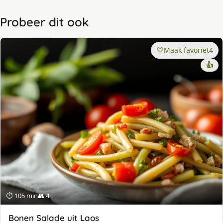
Probeer dit ook
Maak favoriet
4
👍
⏱ 105 min
👥 4
Bonen Salade uit Laos