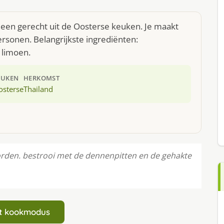
s een gerecht uit de Oosterse keuken. Je maakt
rsonen. Belangrijkste ingrediënten:
 limoen.
EUKEN
HERKOMST
osterse
Thailand
orden. bestrooi met de dennenpitten en de gehakte
art kookmodus