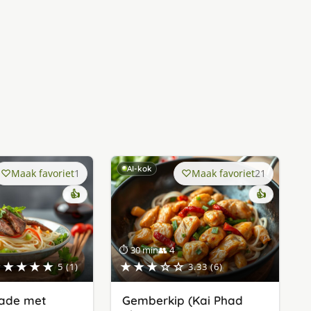
AI-kok
Maak favoriet
1
Maak favoriet
21
👍
👍
⏱ 30 min
👥 4
★★★★★
★★★☆☆
5 (1)
3.33 (6)
lade met
Gemberkip (Kai Phad