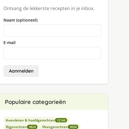
Ontvang de lekkerste recepten in je inbox.
Naam (optioneel)
E-mail
Aanmelden
Populaire categorieën
Avondeten & hoofdgerechten
12144
Bijgerechten
Vleesgerechten
3824
3024