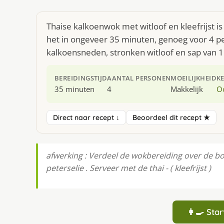
Thaise kalkoenwok met witloof en kleefrijst i
het in ongeveer 35 minuten, genoeg voor 4 pe
kalkoensneden, stronken witloof en sap van 1
BEREIDINGSTIJD
AANTAL PERSONEN
MOEILIJKHEID
K
35 minuten
4
Makkelijk
O
Direct naar recept ↓
Beoordeel dit recept ★
afwerking : Verdeel de wokbereiding over de b
peterselie . Serveer met de thai - ( kleefrijst )
👩‍🍳 St