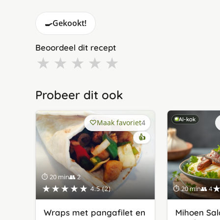
🍳
Gekookt!
Beoordeel dit recept
★
★
★
★
★
Probeer dit ook
AI-kok
Maak favoriet
4
👍
⏱ 20 min
👥 2
★★★★★
4.5 (2)
⏱ 20 min
👥 4
Wraps met pangafilet en
Mihoen Sa