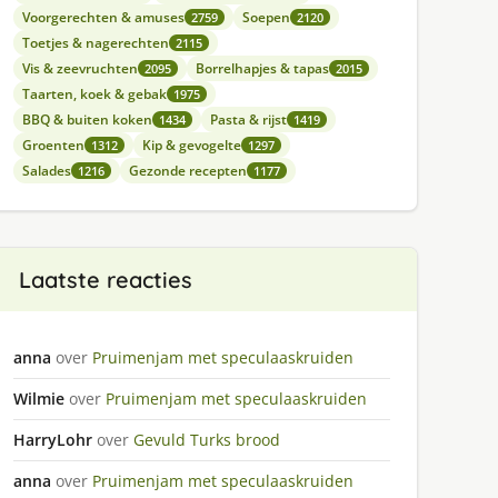
Voorgerechten & amuses
Soepen
2759
2120
Toetjes & nagerechten
2115
Vis & zeevruchten
Borrelhapjes & tapas
2095
2015
Taarten, koek & gebak
1975
BBQ & buiten koken
Pasta & rijst
1434
1419
Groenten
Kip & gevogelte
1312
1297
Salades
Gezonde recepten
1216
1177
Laatste reacties
anna
over
Pruimenjam met speculaaskruiden
Wilmie
over
Pruimenjam met speculaaskruiden
HarryLohr
over
Gevuld Turks brood
anna
over
Pruimenjam met speculaaskruiden