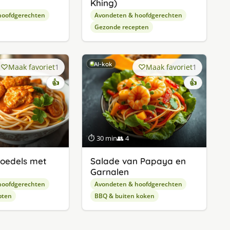
Khing)
hoofdgerechten
Avondeten & hoofdgerechten
Gezonde recepten
AI-kok
Maak favoriet
1
Maak favoriet
1
👍
👍
⏱ 30 min
👥 4
oedels met
Salade van Papaya en
Garnalen
hoofdgerechten
Avondeten & hoofdgerechten
pten
BBQ & buiten koken