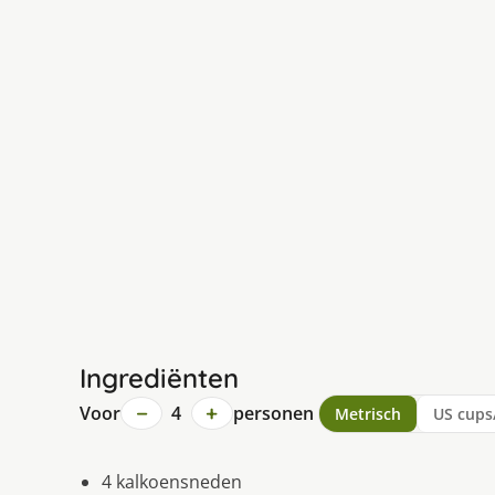
Ingrediënten
−
+
Voor
4
personen
Metrisch
US cups
4 kalkoensneden