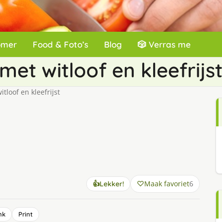
omer
Food & Foto’s
Blog
🎲 Verras me
et witloof en kleefrijs
loof en kleefrijst
Maak favoriet
6
👍
Lekker!
nk
Print