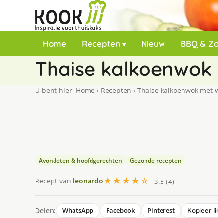
Home
Recepten
Nieuw
BBQ & Z
Thaise kalkoenwok m
U bent hier:
Home
›
Recepten
›
Thaise kalkoenwok met wit
Avondeten & hoofdgerechten
Gezonde recepten
★★★★☆
Recept van
leonardo
3.5 (4)
Delen:
WhatsApp
Facebook
Pinterest
Kopieer li