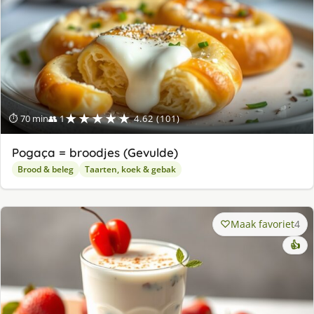
★★★★★
⏱ 70 min
👥 1
4.62 (101)
Pogaça = broodjes (Gevulde)
Brood & beleg
Taarten, koek & gebak
Maak favoriet
4
👍