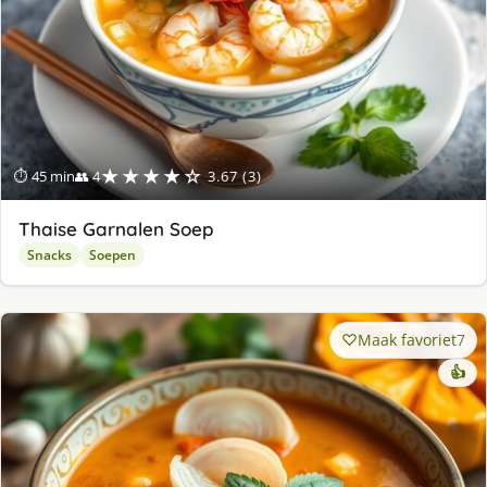
★★★★☆
⏱ 45 min
👥 4
3.67 (3)
Thaise Garnalen Soep
Snacks
Soepen
Maak favoriet
7
👍