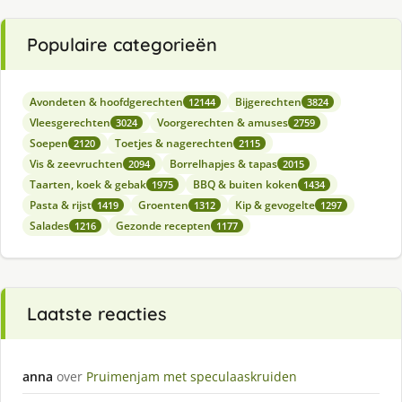
Populaire categorieën
Avondeten & hoofdgerechten
Bijgerechten
12144
3824
Vleesgerechten
Voorgerechten & amuses
3024
2759
Soepen
Toetjes & nagerechten
2120
2115
Vis & zeevruchten
Borrelhapjes & tapas
2094
2015
Taarten, koek & gebak
BBQ & buiten koken
1975
1434
Pasta & rijst
Groenten
Kip & gevogelte
1419
1312
1297
Salades
Gezonde recepten
1216
1177
Laatste reacties
anna
over
Pruimenjam met speculaaskruiden