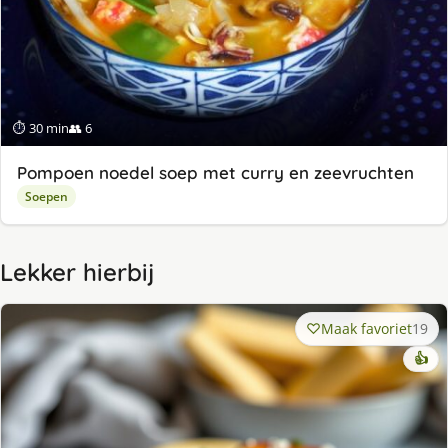
⏱ 30 min
👥 6
Pompoen noedel soep met curry en zeevruchten
Soepen
Lekker hierbij
Maak favoriet
19
👍