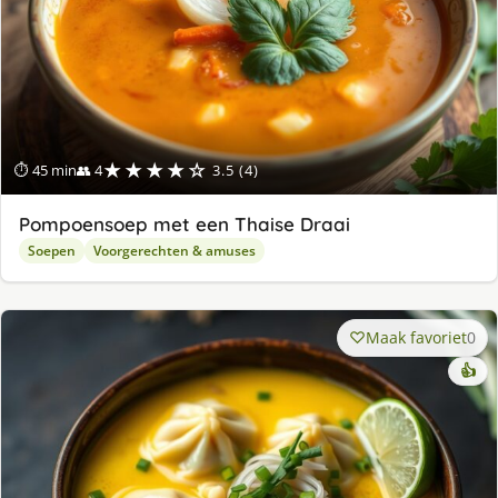
★★★★☆
⏱ 45 min
👥 4
3.5 (4)
Pompoensoep met een Thaise Draai
Soepen
Voorgerechten & amuses
Maak favoriet
0
👍