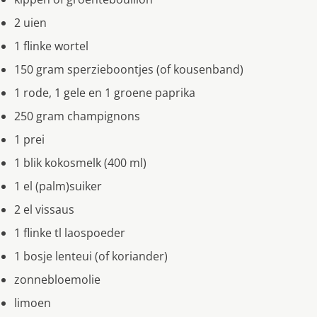
2 uien
1 flinke wortel
150 gram sperzieboontjes (of kousenband)
1 rode, 1 gele en 1 groene paprika
250 gram champignons
1 prei
1 blik kokosmelk (400 ml)
1 el (palm)suiker
2 el vissaus
1 flinke tl laospoeder
1 bosje lenteui (of koriander)
zonnebloemolie
limoen