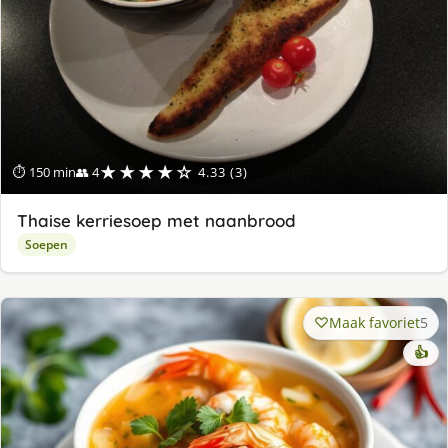
★★★★☆
⏱ 150 min
👥 4
4.33 (3)
Thaise kerriesoep met naanbrood
Soepen
Maak favoriet
5
👍