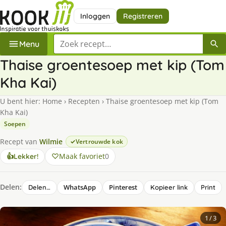
Inloggen
Registreren
Zoek een recept
Menu
Thaise groentesoep met kip (Tom
Kha Kai)
U bent hier:
Home
›
Recepten
›
Thaise groentesoep met kip (Tom
Kha Kai)
Soepen
Recept van
Wilmie
Vertrouwde kok
Maak favoriet
0
👍
Lekker!
Delen:
WhatsApp
Pinterest
Delen…
Kopieer link
Print
1
/ 3