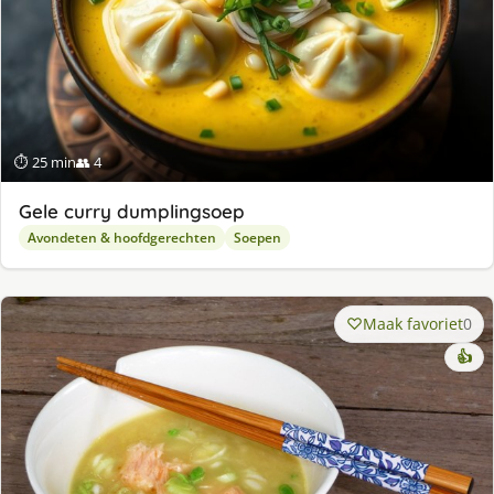
⏱ 25 min
👥 4
Gele curry dumplingsoep
Avondeten & hoofdgerechten
Soepen
Maak favoriet
0
👍