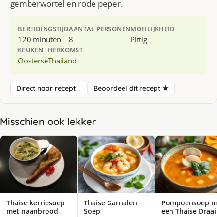
gemberwortel en rode peper.
BEREIDINGSTIJD
AANTAL PERSONEN
MOEILIJKHEID
120 minuten
8
Pittig
KEUKEN
HERKOMST
Oosterse
Thailand
Direct naar recept ↓
Beoordeel dit recept ★
Misschien ook lekker
Thaise kerriesoep
Thaise Garnalen
Pompoensoep m
met naanbrood
Soep
een Thaise Draai