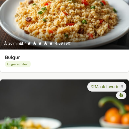
★★★★★
⏱ 30 min
👥 4
4.59 (90)
Bulgur
Bijgerechten
Maak favoriet
3
👍