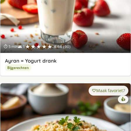
★★★★★
⏱ 5 min
👥 1
4.64 (90)
Ayran = Yogurt drank
Bijgerechten
Maak favoriet
7
👍