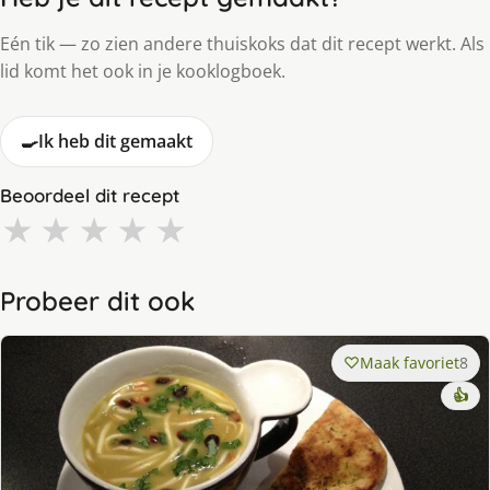
Eén tik — zo zien andere thuiskoks dat dit recept werkt. Als
lid komt het ook in je kooklogboek.
🍳
Ik heb dit gemaakt
Beoordeel dit recept
★
★
★
★
★
Probeer dit ook
Maak favoriet
8
👍