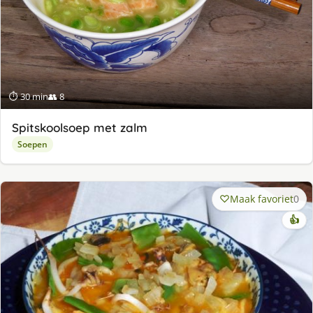
⏱ 30 min
👥 8
Spitskoolsoep met zalm
Soepen
Maak favoriet
0
👍