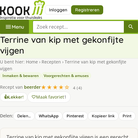
Inloggen
Registreren
Zoek een recept
Menu
Terrine van kip met gekonfijte
vijgen
U bent hier:
Home
›
Recepten
›
Terrine van kip met gekonfijte
vijgen
Inmaken & bewaren
Voorgerechten & amuses
★★★★☆
Recept van
beerder
4 (4)
Maak favoriet
1
👍
Lekker!
Delen:
WhatsApp
Pinterest
Delen…
Kopieer link
Print
Terrine van kip met gekonfijte vijgen is een gerecht