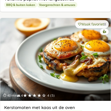
BBQ & buiten koken
Voorgerechten & amuses
Maak favoriet
8
👍
★★★★☆
⏱ 40 min
👥 4
4 (5)
Kerstomaten met kaas uit de oven