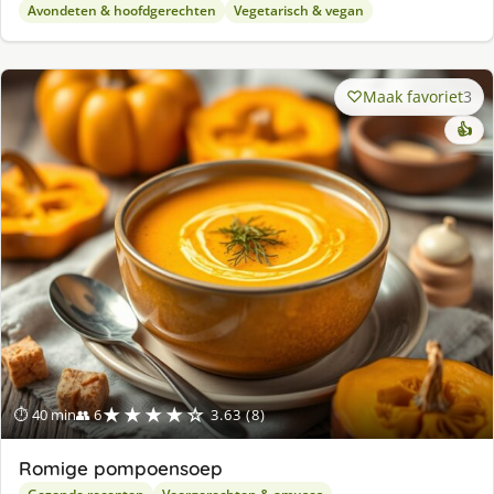
Avondeten & hoofdgerechten
Vegetarisch & vegan
Maak favoriet
3
👍
★★★★☆
⏱ 40 min
👥 6
3.63 (8)
Romige pompoensoep