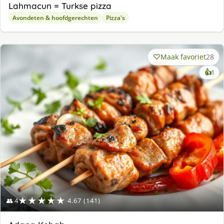
Lahmacun = Turkse pizza
Avondeten & hoofdgerechten
Pizza's
Maak favoriet
28
ke
👍
1
lek
ge
★★★★★
👥 4
4.67 (141)