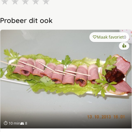
★
★
★
★
★
Probeer dit ook
Maak favoriet
0
👍
⏱ 10 min
👥 8