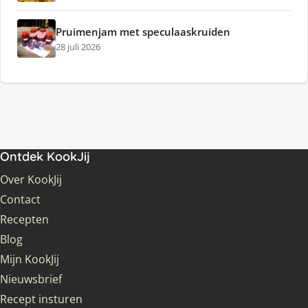
Pruimenjam met speculaaskruiden
28 juli 2026
Ontdek KookJij
Over KookJij
Contact
Recepten
Blog
Mijn KookJij
Nieuwsbrief
Recept insturen