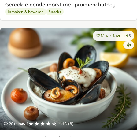
Gerookte eendenborst met pruimenchutney
Inmaken & bewaren
Snacks
Maak favoriet
5
👍
★★★★☆
⏱ 20 min
👥 4
4.13 (8)