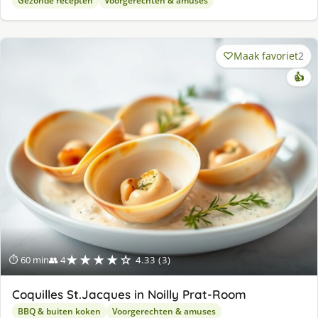
Gezonde recepten
Voorgerechten & amuses
Maak favoriet
2
👍
★★★★☆
⏱ 60 min
👥 4
4.33 (3)
Coquilles St.Jacques in Noilly Prat-Room
BBQ & buiten koken
Voorgerechten & amuses