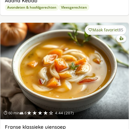
Adana Kebab
Avondeten & hoofdgerechten
Vleesgerechten
Maak favoriet
85
👍
★★★★☆
⏱ 60 min
👥 6
4.44 (207)
Franse klassieke uiensoep