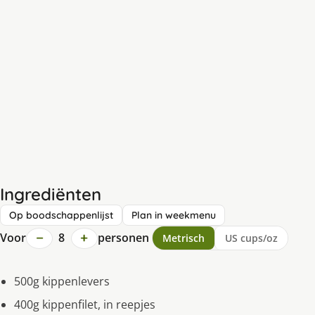
Ingrediënten
Op boodschappenlijst
Plan in weekmenu
−
+
Voor
8
personen
Metrisch
US cups/oz
500g kippenlevers
400g kippenfilet, in reepjes