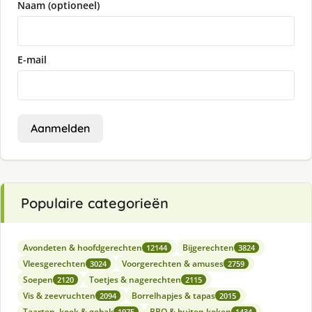
Naam (optioneel)
E-mail
Aanmelden
Populaire categorieën
Avondeten & hoofdgerechten
Bijgerechten
12144
3824
Vleesgerechten
Voorgerechten & amuses
3024
2759
Soepen
Toetjes & nagerechten
2120
2115
Vis & zeevruchten
Borrelhapjes & tapas
2094
2015
Taarten, koek & gebak
BBQ & buiten koken
1975
1434