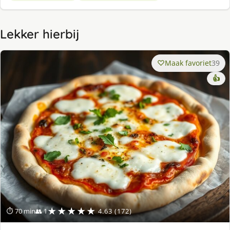
Lekker hierbij
Maak favoriet
39
👍
★★★★★
⏱ 70 min
👥 1
4.63 (172)