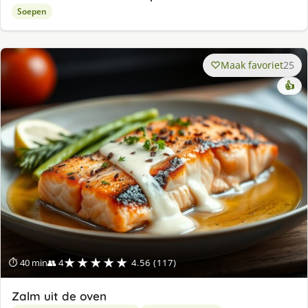
Soepen
Maak favoriet
25
👍
★★★★★
⏱ 40 min
👥 4
4.56 (117)
Zalm uit de oven