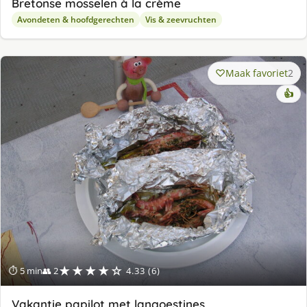
Bretonse mosselen à la crème
Avondeten & hoofdgerechten
Vis & zeevruchten
Maak favoriet
2
👍
★★★★☆
⏱ 5 min
👥 2
4.33 (6)
Vakantie papilot met langoestines