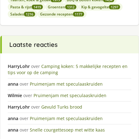
Pasta & rijst
Groenten
Kip & gevogelte
1419
1312
1297
Salades
Gezonde recepten
1216
1177
Laatste reacties
HarryLohr
over
Camping koken: 5 makkelijke recepten en
tips voor op de camping
anna
over
Pruimenjam met speculaaskruiden
Wilmie
over
Pruimenjam met speculaaskruiden
HarryLohr
over
Gevuld Turks brood
anna
over
Pruimenjam met speculaaskruiden
anna
over
Snelle courgettesoep met witte kaas