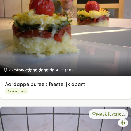
★★★★★
⏱ 25 min
👥 2
4.61 (18)
Aardappelpuree : feestelijk apart
Aardappels
Maak favoriet
6
👍