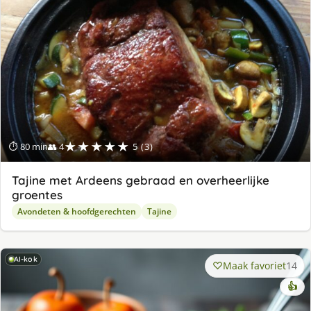
★★★★★
⏱ 80 min
👥 4
5 (3)
Tajine met Ardeens gebraad en overheerlijke
groentes
Avondeten & hoofdgerechten
Tajine
AI-kok
Maak favoriet
14
👍