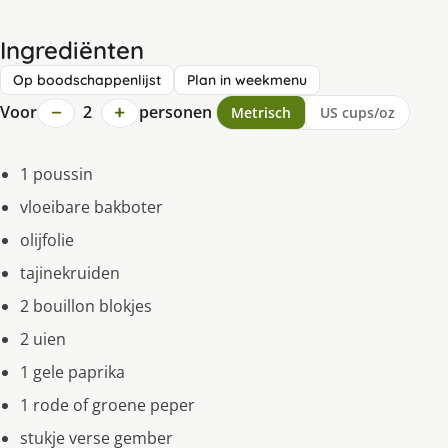
Ingrediënten
Op boodschappenlijst
Plan in weekmenu
−
+
Voor
2
personen
Metrisch
US cups/oz
1 poussin
vloeibare bakboter
olijfolie
tajinekruiden
2 bouillon blokjes
2 uien
1 gele paprika
1 rode of groene peper
stukje verse gember