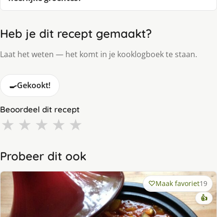
Heb je dit recept gemaakt?
Laat het weten — het komt in je kooklogboek te staan.
🍳
Gekookt!
Beoordeel dit recept
★
★
★
★
★
Probeer dit ook
Maak favoriet
19
👍