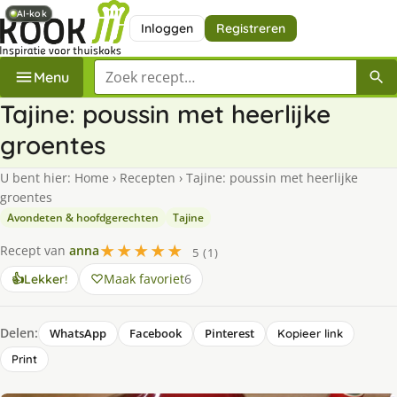
AI-kok
AI-kok
Inloggen
Registreren
Zoek een recept
Menu
Tajine: poussin met heerlijke
groentes
U bent hier:
Home
›
Recepten
›
Tajine: poussin met heerlijke
groentes
Avondeten & hoofdgerechten
Tajine
★★★★★
Recept van
anna
5 (1)
Maak favoriet
6
👍
Lekker!
Delen:
WhatsApp
Facebook
Pinterest
Kopieer link
Print