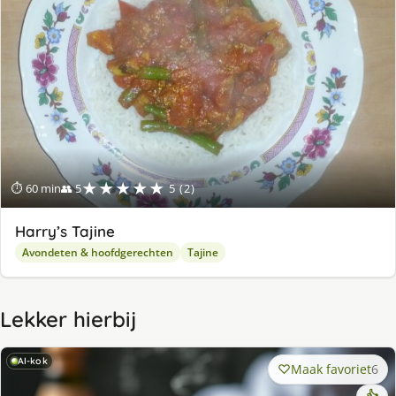
★★★★★
⏱ 60 min
👥 5
5 (2)
Harry’s Tajine
Avondeten & hoofdgerechten
Tajine
Lekker hierbij
AI-kok
Maak favoriet
6