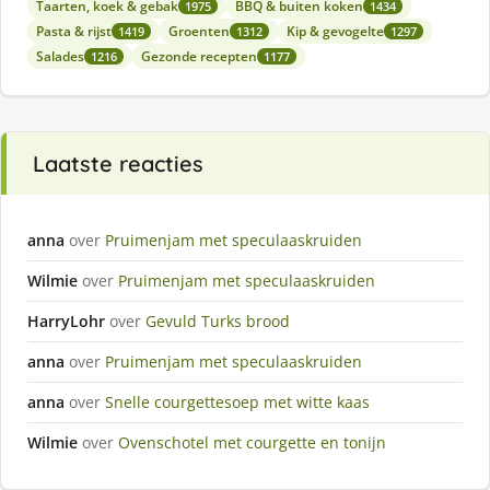
Taarten, koek & gebak
BBQ & buiten koken
1975
1434
Pasta & rijst
Groenten
Kip & gevogelte
1419
1312
1297
Salades
Gezonde recepten
1216
1177
Laatste reacties
anna
over
Pruimenjam met speculaaskruiden
Wilmie
over
Pruimenjam met speculaaskruiden
HarryLohr
over
Gevuld Turks brood
anna
over
Pruimenjam met speculaaskruiden
anna
over
Snelle courgettesoep met witte kaas
Wilmie
over
Ovenschotel met courgette en tonijn