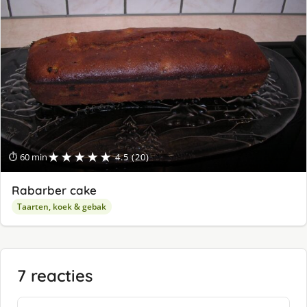
★★★★★
⏱ 60 min
4.5 (20)
Rabarber cake
Taarten, koek & gebak
7 reacties