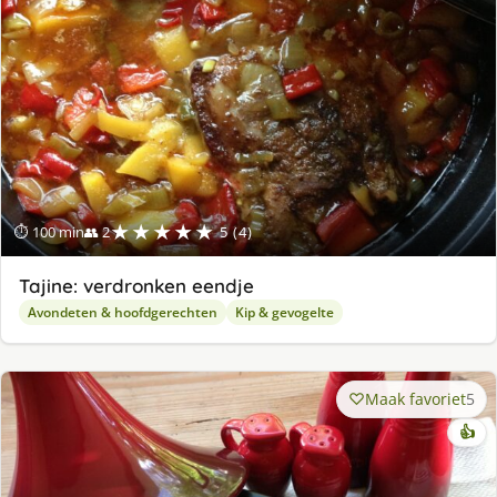
★★★★★
⏱ 100 min
👥 2
5 (4)
Tajine: verdronken eendje
Avondeten & hoofdgerechten
Kip & gevogelte
Maak favoriet
5
👍