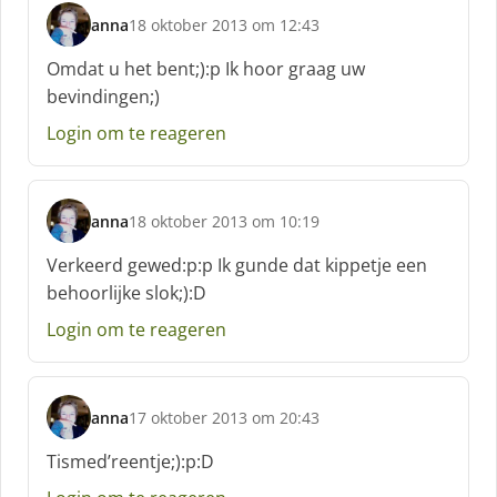
anna
18 oktober 2013 om 12:43
s
c
Omdat u het bent;):p Ik hoor graag uw
h
bevindingen;)
r
e
Login om te reageren
e
f
:
anna
18 oktober 2013 om 10:19
s
c
Verkeerd gewed:p:p Ik gunde dat kippetje een
h
behoorlijke slok;):D
r
e
Login om te reageren
e
f
:
anna
17 oktober 2013 om 20:43
s
c
Tismed’reentje;):p:D
h