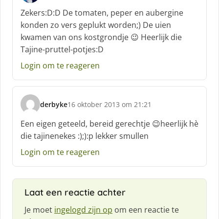
c
Zekers:D:D De tomaten, peper en aubergine
h
konden zo vers geplukt worden;) De uien
r
kwamen van ons kostgrondje 😉 Heerlijk die
e
Tajine-pruttel-potjes:D
e
f
Login om te reageren
:
derbyke
16 oktober 2013 om 21:21
s
c
Een eigen geteeld, bereid gerechtje 😉heerlijk hè
h
die tajinenekes :);):p lekker smullen
r
e
Login om te reageren
e
f
:
Laat een reactie achter
Je moet
ingelogd zijn op
om een reactie te