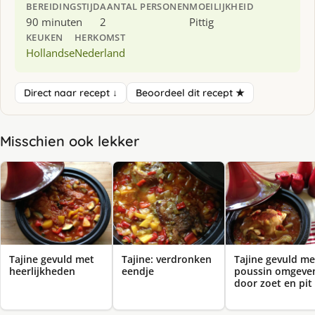
BEREIDINGSTIJD
AANTAL PERSONEN
MOEILIJKHEID
90 minuten
2
Pittig
KEUKEN
HERKOMST
Hollandse
Nederland
Direct naar recept ↓
Beoordeel dit recept ★
Misschien ook lekker
Tajine gevuld met
Tajine: verdronken
Tajine gevuld me
heerlijkheden
eendje
poussin omgeve
door zoet en pit