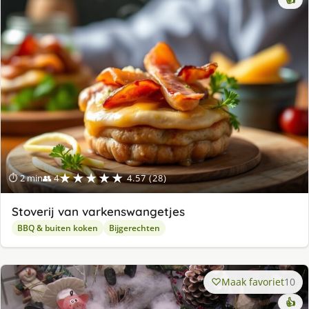
👍
★★★★★
⏱ 2 min
👥 4
4.57 (28)
Stoverij van varkenswangetjes
BBQ & buiten koken
Bijgerechten
Maak favoriet
10
👍