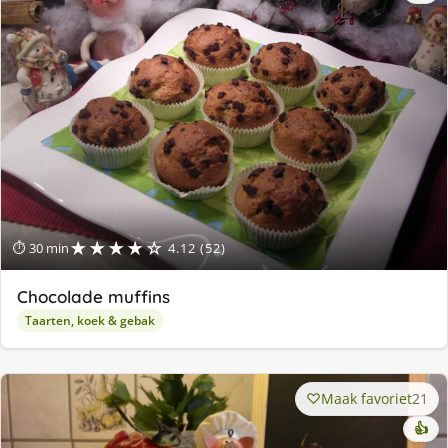
★★★★☆
⏱ 30 min
4.12 (52)
Chocolade muffins
Taarten, koek & gebak
Maak favoriet
21
👍