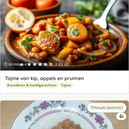
★★★★☆
⏱ 90 min
👥 4
3.63 (8)
Tajine van kip, appels en pruimen
Avondeten & hoofdgerechten
Tajine
Maak favoriet
2
👍