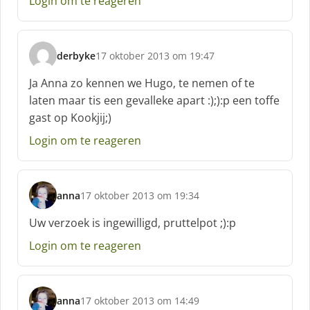
Login om te reageren
r
e
e
f
derbyke
17 oktober 2013 om 19:47
:
s
c
Ja Anna zo kennen we Hugo, te nemen of te
h
laten maar tis een gevalleke apart :);):p een toffe
r
gast op Kookjij;)
e
e
Login om te reageren
f
:
anna
17 oktober 2013 om 19:34
s
c
Uw verzoek is ingewilligd, pruttelpot ;):p
h
Login om te reageren
r
e
e
f
anna
17 oktober 2013 om 14:49
:
s