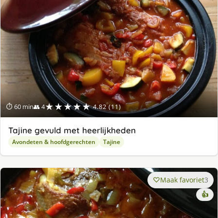
★★★★★
⏱ 60 min
👥 4
4.82 (11)
Tajine gevuld met heerlijkheden
Avondeten & hoofdgerechten
Tajine
Maak favoriet
3
👍