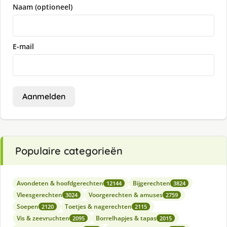
Naam (optioneel)
E-mail
Aanmelden
Populaire categorieën
Avondeten & hoofdgerechten
Bijgerechten
12144
3824
Vleesgerechten
Voorgerechten & amuses
3024
2759
Soepen
Toetjes & nagerechten
2120
2115
Vis & zeevruchten
Borrelhapjes & tapas
2095
2015