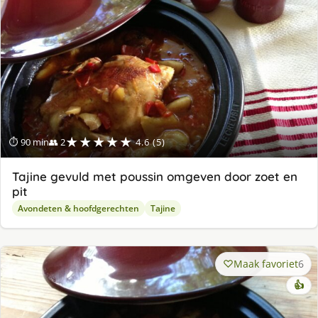
★★★★★
⏱ 90 min
👥 2
4.6 (5)
Tajine gevuld met poussin omgeven door zoet en
pit
Avondeten & hoofdgerechten
Tajine
Maak favoriet
6
👍