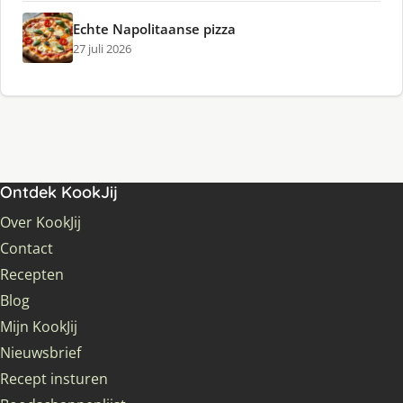
Echte Napolitaanse pizza
27 juli 2026
Ontdek KookJij
Over KookJij
Contact
Recepten
Blog
Mijn KookJij
Nieuwsbrief
Recept insturen