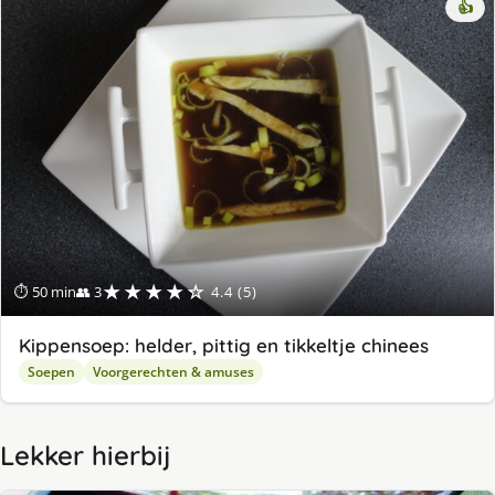
👍
★★★★☆
⏱ 50 min
👥 3
4.4 (5)
Kippensoep: helder, pittig en tikkeltje chinees
Soepen
Voorgerechten & amuses
Lekker hierbij