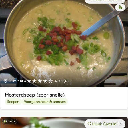
👍
★★★★☆
⏱ 20 min
👥 4
4.33 (6)
Mosterdsoep (zeer snelle)
Soepen
Voorgerechten & amuses
AI-kok
Maak favoriet
15