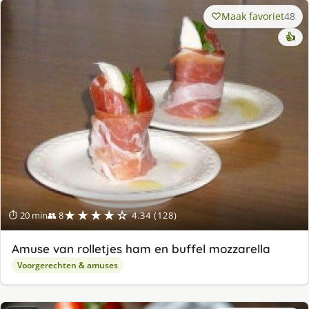
Maak favoriet
48
👍
★★★★☆
⏱ 20 min
👥 8
4.34 (128)
Amuse van rolletjes ham en buffel mozzarella
Voorgerechten & amuses