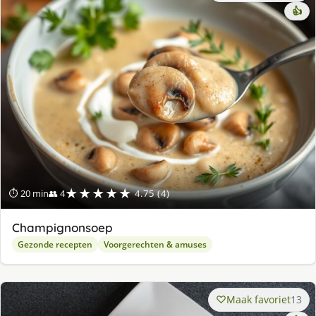
👍
★★★★★
⏱ 20 min
👥 4
4.75 (4)
Champignonsoep
Gezonde recepten
Voorgerechten & amuses
Maak favoriet
13