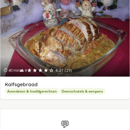
★★★★☆
⏱ 40 min
👥 4
4.31 (29)
Kalfsgebraad
Avondeten & hoofdgerechten
Ovenschotels & eenpans
💬