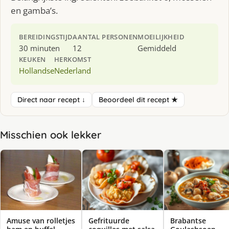
en gamba’s.
BEREIDINGSTIJD
AANTAL PERSONEN
MOEILIJKHEID
30 minuten
12
Gemiddeld
KEUKEN
HERKOMST
Hollandse
Nederland
Direct naar recept ↓
Beoordeel dit recept ★
Misschien ook lekker
Amuse van rolletjes
Gefrituurde
Brabantse