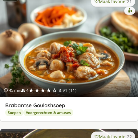
Maak favoriet
21
👍
★★★★☆
⏱ 45 min
👥 4
3.91 (11)
Brabantse Goulashsoep
Soepen
Voorgerechten & amuses
Maak favoriet
22