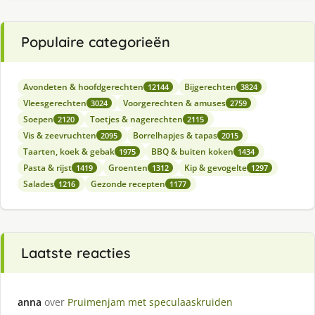
Populaire categorieën
Avondeten & hoofdgerechten
Bijgerechten
12144
3824
Vleesgerechten
Voorgerechten & amuses
3024
2759
Soepen
Toetjes & nagerechten
2120
2115
Vis & zeevruchten
Borrelhapjes & tapas
2095
2015
Taarten, koek & gebak
BBQ & buiten koken
1975
1434
Pasta & rijst
Groenten
Kip & gevogelte
1419
1312
1297
Salades
Gezonde recepten
1216
1177
Laatste reacties
anna
over
Pruimenjam met speculaaskruiden