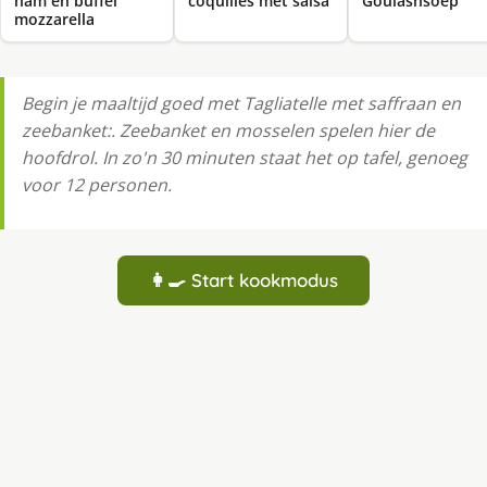
ham en buffel
coquilles met salsa
Goulashsoep
mozzarella
Begin je maaltijd goed met Tagliatelle met saffraan en
zeebanket:. Zeebanket en mosselen spelen hier de
hoofdrol. In zo'n 30 minuten staat het op tafel, genoeg
voor 12 personen.
👩‍🍳 Start kookmodus