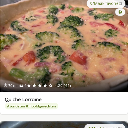
Maak favoriet
3
👍
★★★★☆
⏱ 70 min
👥 4
4.29 (45)
Quiche Lorraine
Avondeten & hoofdgerechten