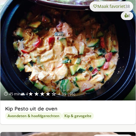
Maak favoriet
38
ke
👍
1
lek
ge
★★★★☆
⏱ 45 min
👥 4
4.39 (96)
Kip Pesto uit de oven
Avondeten & hoofdgerechten
Kip & gevogelte