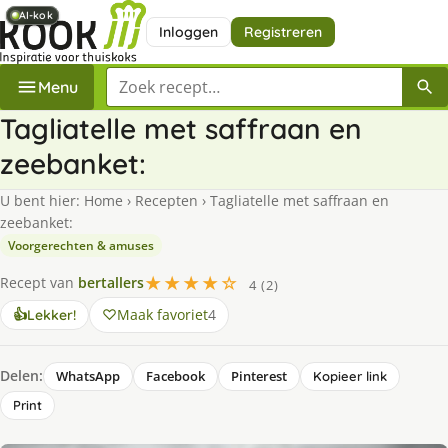
AI-kok
AI-kok
AI-kok
Inloggen
Registreren
Zoek een recept
Menu
Tagliatelle met saffraan en
zeebanket:
U bent hier:
Home
›
Recepten
›
Tagliatelle met saffraan en
zeebanket:
Voorgerechten & amuses
★★★★☆
Recept van
bertallers
4 (2)
Maak favoriet
4
👍
Lekker!
Delen:
WhatsApp
Facebook
Pinterest
Kopieer link
Print