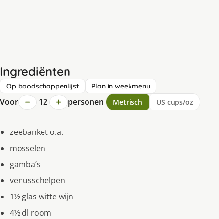
Ingrediënten
Op boodschappenlijst
Plan in weekmenu
−
+
Voor
12
personen
Metrisch
US cups/oz
zeebanket o.a.
mosselen
gamba’s
venusschelpen
1½ glas witte wijn
4½ dl room