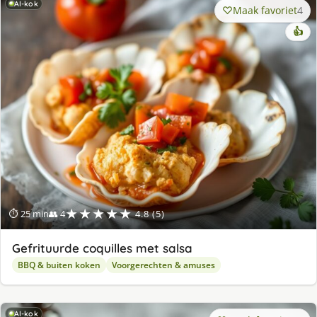
AI-kok
Maak favoriet
4
👍
★★★★★
⏱ 25 min
👥 4
4.8 (5)
Gefrituurde coquilles met salsa
BBQ & buiten koken
Voorgerechten & amuses
AI-kok