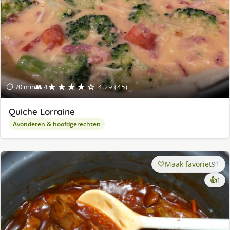
★★★★☆
⏱ 70 min
👥 4
4.29 (45)
Quiche Lorraine
Avondeten & hoofdgerechten
Maak favoriet
91
ke
👍
1
lek
ge