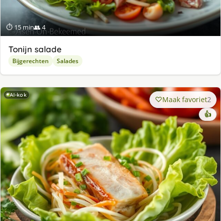
⏱ 15 min
👥 4
Tonijn salade
Bijgerechten
Salades
AI-kok
Maak favoriet
2
👍