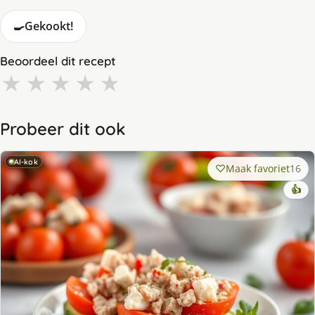
🍳
Gekookt!
Beoordeel dit recept
★
★
★
★
★
Probeer dit ook
AI-kok
Maak favoriet
16
👍