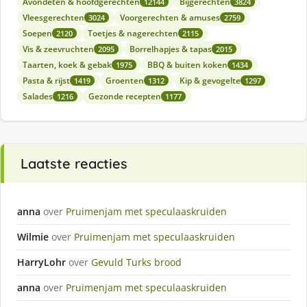
Avondeten & hoofdgerechten
Bijgerechten
12144
3824
Vleesgerechten
Voorgerechten & amuses
3024
2759
Soepen
Toetjes & nagerechten
2120
2115
Vis & zeevruchten
Borrelhapjes & tapas
2095
2015
Taarten, koek & gebak
BBQ & buiten koken
1975
1434
Pasta & rijst
Groenten
Kip & gevogelte
1419
1312
1297
Salades
Gezonde recepten
1216
1177
Laatste reacties
anna
over
Pruimenjam met speculaaskruiden
Wilmie
over
Pruimenjam met speculaaskruiden
HarryLohr
over
Gevuld Turks brood
anna
over
Pruimenjam met speculaaskruiden