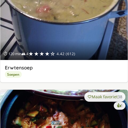
★★★★☆
⏱ 120 min
👥 4
4.42 (612)
Erwtensoep
Soepen
Maak favoriet
38
ke
👍
1
lek
ge