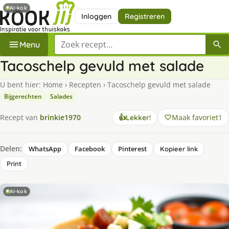
AI-kok
Inloggen
Registreren
Zoek een recept
Menu
Tacoschelp gevuld met salade
U bent hier:
Home
›
Recepten
›
Tacoschelp gevuld met salade
Bijgerechten
Salades
Maak favoriet
1
Recept van
brinkie1970
👍
Lekker!
Delen:
WhatsApp
Facebook
Pinterest
Kopieer link
Print
AI-kok