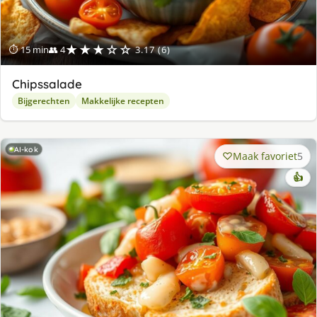
★★★☆☆
⏱ 15 min
👥 4
3.17 (6)
Chipssalade
Bijgerechten
Makkelijke recepten
AI-kok
Maak favoriet
5
👍