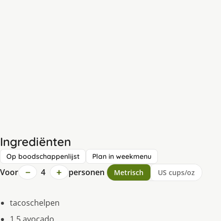
Ingrediënten
Op boodschappenlijst
Plan in weekmenu
−
+
Voor
4
personen
Metrisch
US cups/oz
tacoschelpen
1,5 avocado