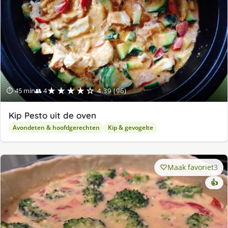
★★★★☆
⏱ 45 min
👥 4
4.39 (96)
Kip Pesto uit de oven
Avondeten & hoofdgerechten
Kip & gevogelte
Maak favoriet
3
👍