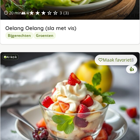
★★★☆☆
⏱ 20 min
👥 4
3 (3)
Oelang Oelang (sla met vis)
Bijgerechten
Groenten
AI-kok
Maak favoriet
8
👍