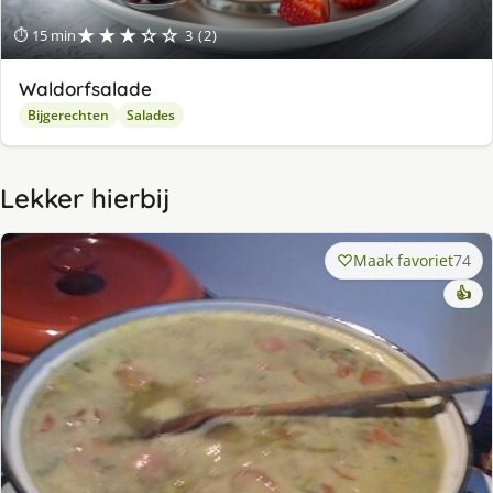
★★★☆☆
⏱ 15 min
3 (2)
Waldorfsalade
Bijgerechten
Salades
Lekker hierbij
Maak favoriet
74
👍