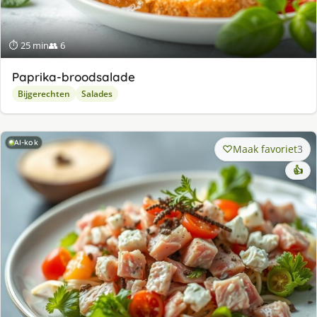
⏱ 25 min
👥 6
Paprika-broodsalade
Bijgerechten
Salades
AI-kok
Maak favoriet
3
👍