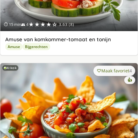
★★★★☆
⏱ 15 min
👥 4
3.63 (8)
Amuse van komkommer-tomaat en tonijn
Amuse
Bijgerechten
AI-kok
Maak favoriet
4
👍