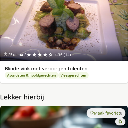
★★★★☆
⏱ 25 min
👥 2
4.36 (14)
Blinde vink met verborgen talenten
Avondeten & hoofdgerechten
Vleesgerechten
Lekker hierbij
Maak favoriet
8
👍