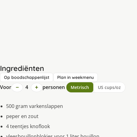
Ingrediënten
Op boodschappenlijst
Plan in weekmenu
−
+
Voor
4
personen
Metrisch
US cups/oz
500 gram varkenslappen
peper en zout
4 teentjes knoflook
vleesbouillonblokjes voor 1 liter bouillon