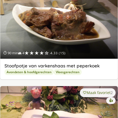
★★★★☆
⏱ 90 min
👥 4
4.33 (15)
Stoofpotje van varkenshaas met peperkoek
Avondeten & hoofdgerechten
Vleesgerechten
Maak favoriet
2
👍