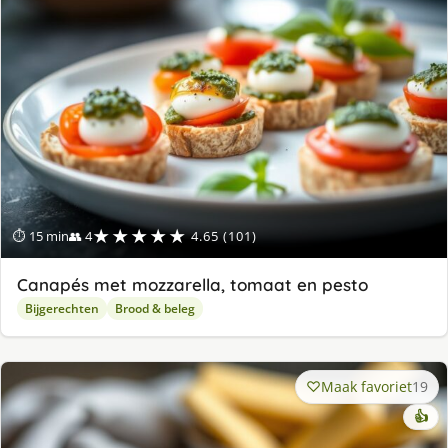
★★★★★
⏱ 15 min
👥 4
4.65 (101)
Canapés met mozzarella, tomaat en pesto
Bijgerechten
Brood & beleg
Maak favoriet
19
👍