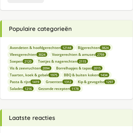
Populaire categorieën
Avondeten & hoofdgerechten
Bijgerechten
12144
3824
Vleesgerechten
Voorgerechten & amuses
3024
2759
Soepen
Toetjes & nagerechten
2120
2115
Vis & zeevruchten
Borrelhapjes & tapas
2094
2015
Taarten, koek & gebak
BBQ & buiten koken
1975
1434
Pasta & rijst
Groenten
Kip & gevogelte
1419
1312
1297
Salades
Gezonde recepten
1216
1178
Laatste reacties