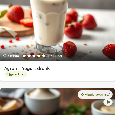
★★★★★
⏱ 5 min
👥 1
4.64 (90)
Ayran = Yogurt drank
Bijgerechten
Maak favoriet
7
👍