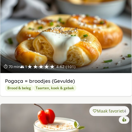
★★★★★
⏱ 70 min
👥 1
4.62 (101)
Pogaça = broodjes (Gevulde)
Brood & beleg
Taarten, koek & gebak
Maak favoriet
4
👍