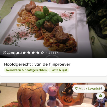
★★★★☆
⏱ 20 min
👥 2
4.24 (17)
Hoofdgerecht : van de fijnproever
Avondeten & hoofdgerechten
Pasta & rijst
Maak favoriet
6
👍