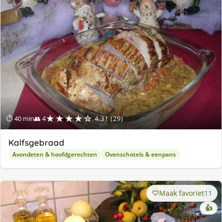
★★★★☆
⏱ 40 min
👥 4
4.31 (29)
Kalfsgebraad
Avondeten & hoofdgerechten
Ovenschotels & eenpans
Maak favoriet
11
👍