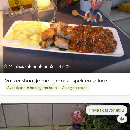
★★★★☆
⏱ 20 min
👥 4
4.4 (15)
Varkenshaasje met gerookt spek en spinazie
Avondeten & hoofdgerechten
Vleesgerechten
Maak favoriet
12
👍