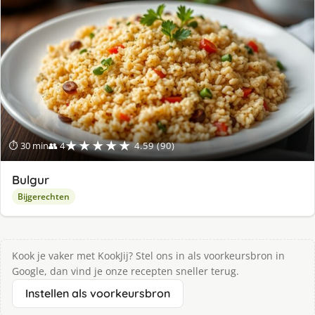
★★★★★
⏱ 30 min
👥 4
4.59 (90)
Bulgur
Bijgerechten
Kook je vaker met KookJij? Stel ons in als voorkeursbron in
Google, dan vind je onze recepten sneller terug.
Instellen als voorkeursbron