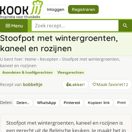
Inloggen
Registreren
Zoek een recept
Menu
Stoofpot met wintergroenten,
kaneel en rozijnen
U bent hier:
Home
›
Recepten
›
Stoofpot met wintergroenten,
kaneel en rozijnen
Avondeten & hoofdgerechten
Vleesgerechten
Maak favoriet
12
Recept van
bobbeltje
👍
Lekker!
Delen:
WhatsApp
Pinterest
Delen…
Kopieer link
Print
Stoofpot met wintergroenten, kaneel en rozijnen is
een gerecht uit de Belgische keuken. Je maakt het in