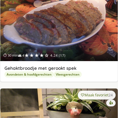
★★★★☆
⏱ 30 min
👥 4
4.24 (17)
Gehaktbroodje met gerookt spek
Avondeten & hoofdgerechten
Vleesgerechten
Maak favoriet
24
👍