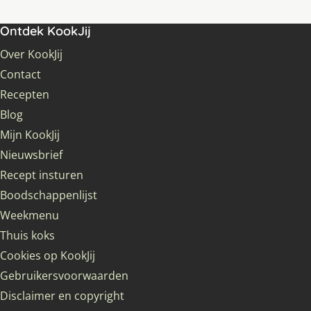
Ontdek KookJij
Over KookJij
Contact
Recepten
Blog
Mijn KookJij
Nieuwsbrief
Recept insturen
Boodschappenlijst
Weekmenu
Thuis koks
Cookies op KookJij
Gebruikersvoorwaarden
Disclaimer en copyright