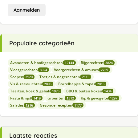
Aanmelden
Populaire categorieën
Avondeten & hoofdgerechten
Bijgerechten
12144
3824
Vleesgerechten
Voorgerechten & amuses
3024
2759
Soepen
Toetjes & nagerechten
2120
2115
Vis & zeevruchten
Borrelhapjes & tapas
2095
2015
Taarten, koek & gebak
BBQ & buiten koken
1975
1434
Pasta & rijst
Groenten
Kip & gevogelte
1419
1312
1297
Salades
Gezonde recepten
1216
1177
Laatste reacties