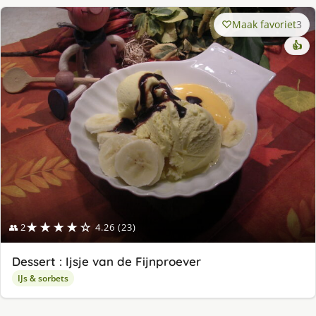
Maak favoriet
3
👍
★★★★☆
👥 2
4.26 (23)
Dessert : Ijsje van de Fijnproever
IJs & sorbets