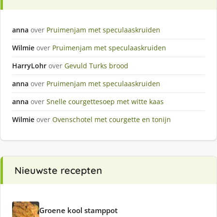
anna
over
Pruimenjam met speculaaskruiden
Wilmie
over
Pruimenjam met speculaaskruiden
HarryLohr
over
Gevuld Turks brood
anna
over
Pruimenjam met speculaaskruiden
anna
over
Snelle courgettesoep met witte kaas
Wilmie
over
Ovenschotel met courgette en tonijn
Nieuwste recepten
Groene kool stamppot