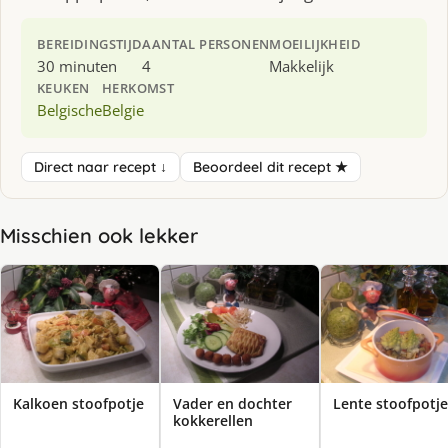
BEREIDINGSTIJD
AANTAL PERSONEN
MOEILIJKHEID
30 minuten
4
Makkelijk
KEUKEN
HERKOMST
Belgische
Belgie
Direct naar recept ↓
Beoordeel dit recept ★
Misschien ook lekker
Kalkoen stoofpotje
Vader en dochter
Lente stoofpotje
kokkerellen