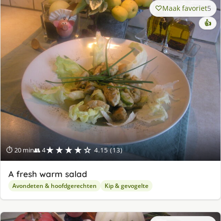
Maak favoriet
5
👍
★★★★☆
⏱ 20 min
👥 4
4.15 (13)
A fresh warm salad
Avondeten & hoofdgerechten
Kip & gevogelte