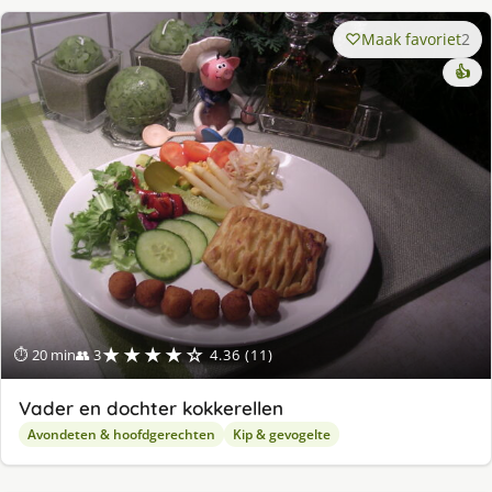
Maak favoriet
2
👍
★★★★☆
⏱ 20 min
👥 3
4.36 (11)
Vader en dochter kokkerellen
Avondeten & hoofdgerechten
Kip & gevogelte