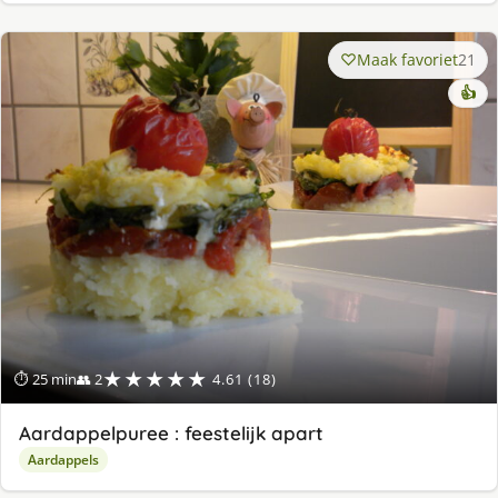
Maak favoriet
21
👍
★★★★★
⏱ 25 min
👥 2
4.61 (18)
Aardappelpuree : feestelijk apart
Aardappels