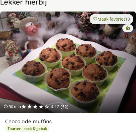
Lekker hierbij
Maak favoriet
10
👍
★★★★☆
⏱ 30 min
4.12 (52)
Chocolade muffins
Taarten, koek & gebak