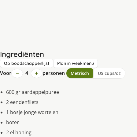
Ingrediënten
Op boodschappenlijst
Plan in weekmenu
−
+
Voor
4
personen
Metrisch
US cups/oz
600 gr aardappelpuree
2 eendenfilets
1 bosje jonge wortelen
boter
2 el honing