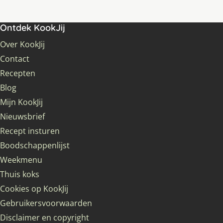
Ontdek KookJij
Over KookJij
Contact
Recepten
Blog
Mijn KookJij
Nieuwsbrief
Recept insturen
Boodschappenlijst
Weekmenu
Thuis koks
Cookies op KookJij
Gebruikersvoorwaarden
Disclaimer en copyright