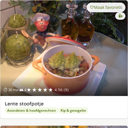
Maak favoriet
6
👍
★★★★★
⏱ 30 min
👥 4
4.56 (9)
Lente stoofpotje
Avondeten & hoofdgerechten
Kip & gevogelte