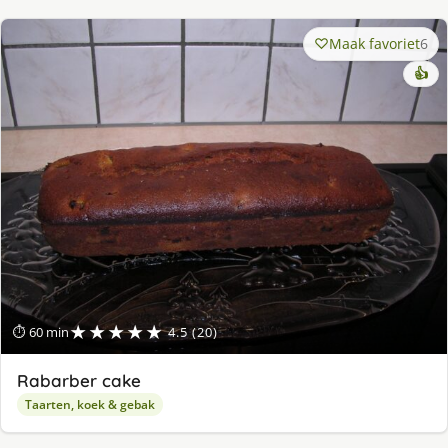
Maak favoriet
6
👍
★★★★★
⏱ 60 min
4.5 (20)
Rabarber cake
Taarten, koek & gebak