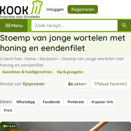
Inloggen
Registreren
Zoek een recept
Menu
Stoemp van jonge wortelen met
honing en eendenfilet
U bent hier:
Home
›
Recepten
›
Stoemp van jonge wortelen met
honing en eendenfilet
Avondeten & hoofdgerechten
Kip & gevogelte
Maak favoriet
3
Recept van
fijnproever
👍
Lekker!
Delen:
WhatsApp
Facebook
Pinterest
Kopieer link
Print
AI-kok