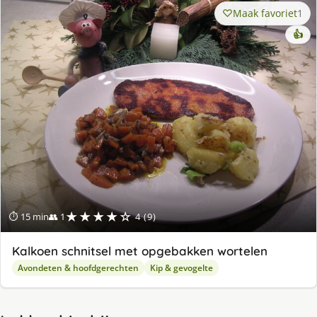
Maak favoriet
1
👍
★★★★☆
⏱ 15 min
👥 1
4 (9)
Kalkoen schnitsel met opgebakken wortelen
Avondeten & hoofdgerechten
Kip & gevogelte