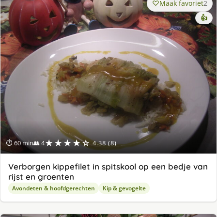
Maak favoriet
2
👍
★★★★☆
⏱ 60 min
👥 4
4.38 (8)
Verborgen kippefilet in spitskool op een bedje van
rijst en groenten
Avondeten & hoofdgerechten
Kip & gevogelte