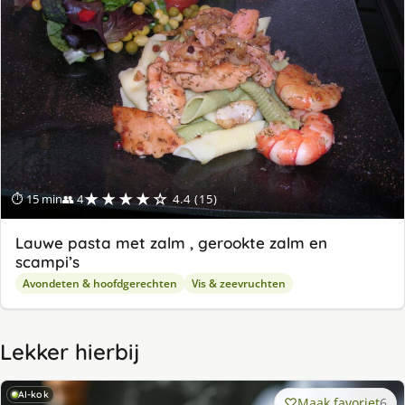
★★★★☆
⏱ 15 min
👥 4
4.4 (15)
Lauwe pasta met zalm , gerookte zalm en
scampi’s
Avondeten & hoofdgerechten
Vis & zeevruchten
Lekker hierbij
AI-kok
Maak favoriet
6