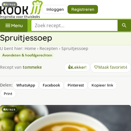
AI-kok
Inloggen
Registreren
Zoek een recept
Menu
Spruitjessoep
U bent hier:
Home
›
Recepten
›
Spruitjessoep
Avondeten & hoofdgerechten
Maak favoriet
4
Recept van
tommeke
👍
Lekker!
Delen:
WhatsApp
Facebook
Pinterest
Kopieer link
Print
AI-kok