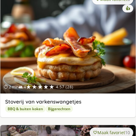
👍
★★★★★
⏱ 2 min
👥 4
4.57 (28)
Stoverij van varkenswangetjes
BBQ & buiten koken
Bijgerechten
Maak favoriet
10