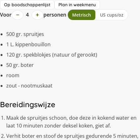
Op boodschappenlijst
Plan in weekmenu
−
+
Voor
4
personen
Metrisch
US cups/oz
500 gr. spruitjes
1 L. kippenbouillon
120 gr. spekblokjes (natuur of gerookt)
50 gr. boter
room
zout - nootmuskaat
Bereidingswijze
Maak de spruitjes schoon, doe deze in kokend water en
laat 10 minuten zonder deksel koken, giet af.
Verhit boter en stoof de spruitjes gedurende 5 minuten,