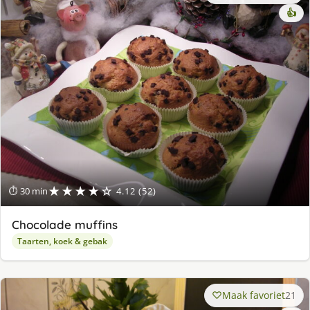
👍
★★★★☆
⏱ 30 min
4.12 (52)
Chocolade muffins
Taarten, koek & gebak
Maak favoriet
21