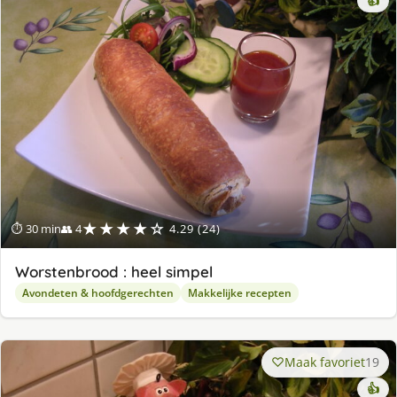
👍
★★★★☆
⏱ 30 min
👥 4
4.29 (24)
Worstenbrood : heel simpel
Avondeten & hoofdgerechten
Makkelijke recepten
Maak favoriet
19
👍