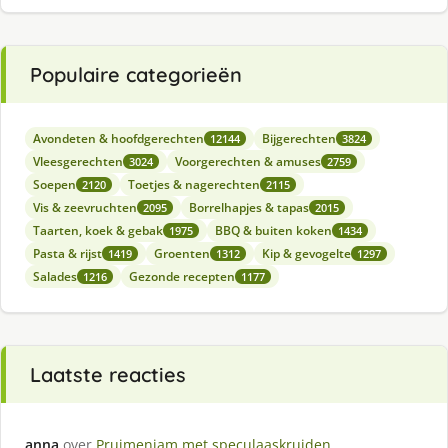
Populaire categorieën
Avondeten & hoofdgerechten
Bijgerechten
12144
3824
Vleesgerechten
Voorgerechten & amuses
3024
2759
Soepen
Toetjes & nagerechten
2120
2115
Vis & zeevruchten
Borrelhapjes & tapas
2095
2015
Taarten, koek & gebak
BBQ & buiten koken
1975
1434
Pasta & rijst
Groenten
Kip & gevogelte
1419
1312
1297
Salades
Gezonde recepten
1216
1177
Laatste reacties
anna
over
Pruimenjam met speculaaskruiden