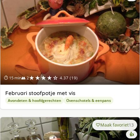
★★★★☆
⏱ 15 min
👥 2
4.37 (19)
Februari stoofpotje met vis
Avondeten & hoofdgerechten
Ovenschotels & eenpans
Maak favoriet
13
👍