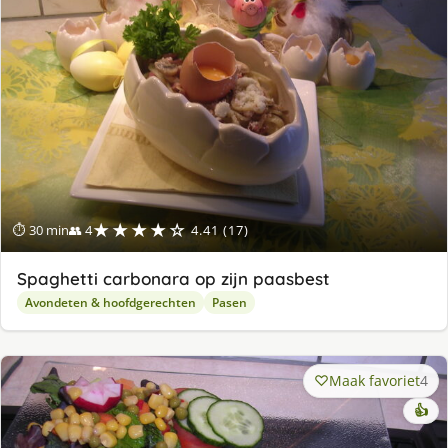
★★★★☆
⏱ 30 min
👥 4
4.41 (17)
Spaghetti carbonara op zijn paasbest
Avondeten & hoofdgerechten
Pasen
Maak favoriet
4
👍