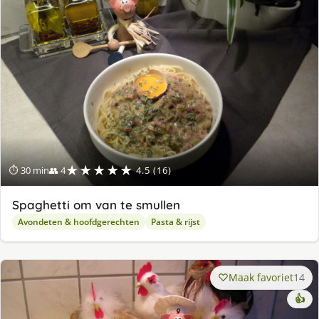
★★★★★
⏱ 30 min
👥 4
4.5 (16)
Spaghetti om van te smullen
Avondeten & hoofdgerechten
Pasta & rijst
Maak favoriet
14
👍