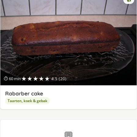
★★★★★
⏱ 60 min
4.5 (20)
Rabarber cake
Taarten, koek & gebak
💬