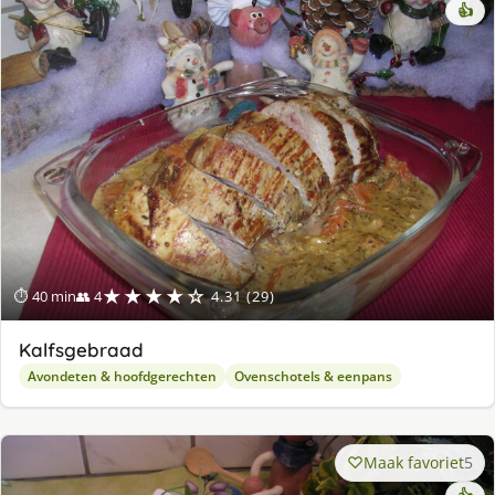
👍
★★★★☆
⏱ 40 min
👥 4
4.31 (29)
Kalfsgebraad
Avondeten & hoofdgerechten
Ovenschotels & eenpans
Maak favoriet
5