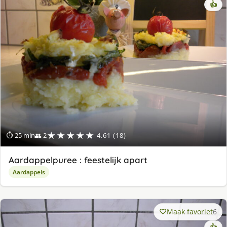
👍
★★★★★
⏱ 25 min
👥 2
4.61 (18)
Aardappelpuree : feestelijk apart
Aardappels
Maak favoriet
6
👍