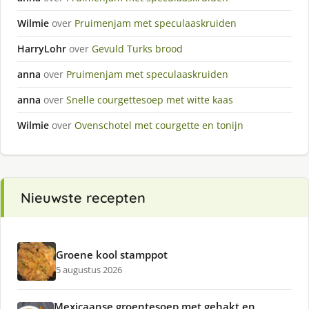
Wilmie
over
Pruimenjam met speculaaskruiden
HarryLohr
over
Gevuld Turks brood
anna
over
Pruimenjam met speculaaskruiden
anna
over
Snelle courgettesoep met witte kaas
Wilmie
over
Ovenschotel met courgette en tonijn
Nieuwste recepten
Groene kool stamppot
5 augustus 2026
Mexicaanse groentesoep met gehakt en