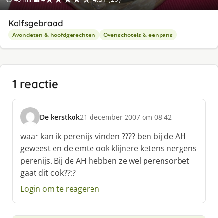
Kalfsgebraad
Avondeten & hoofdgerechten
Ovenschotels & eenpans
1 reactie
De kerstkok
21 december 2007 om 08:42
s
c
waar kan ik perenijs vinden ???? ben bij de AH
h
geweest en de emte ook klijnere ketens nergens
r
perenijs. Bij de AH hebben ze wel perensorbet
e
gaat dit ook??:?
e
f
Login om te reageren
: