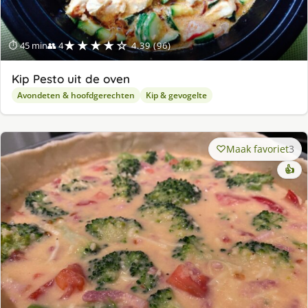
★★★★☆
⏱ 45 min
👥 4
4.39 (96)
Kip Pesto uit de oven
Avondeten & hoofdgerechten
Kip & gevogelte
Maak favoriet
3
👍