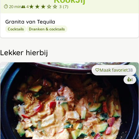
★★★☆☆
⏱ 20 min
👥 4
3 (7)
Granita van Tequila
Cocktails
Dranken & cocktails
Lekker hierbij
Maak favoriet
38
ke
👍
1
lek
ge