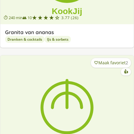
★★★★☆
⏱ 240 min
👥 10
3.77 (26)
Granita van ananas
Dranken & cocktails
IJs & sorbets
Maak favoriet
2
👍