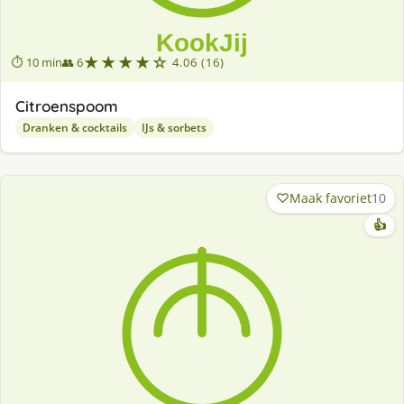
★★★★☆
⏱ 10 min
👥 6
4.06 (16)
Citroenspoom
Dranken & cocktails
IJs & sorbets
Maak favoriet
10
👍