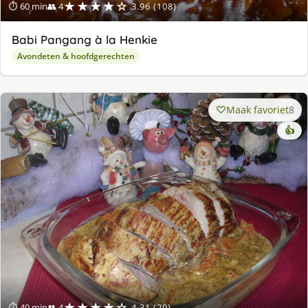
★★★★☆
⏱ 60 min
👥 4
3.96 (108)
Babi Pangang à la Henkie
Avondeten & hoofdgerechten
Maak favoriet
8
👍
★★★★☆
⏱ 40 min
👥 4
4.31 (29)