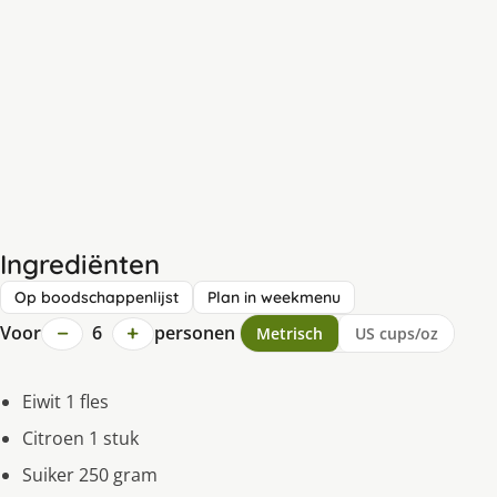
Ingrediënten
Op boodschappenlijst
Plan in weekmenu
−
+
Voor
6
personen
Metrisch
US cups/oz
Eiwit 1 fles
Citroen 1 stuk
Suiker 250 gram