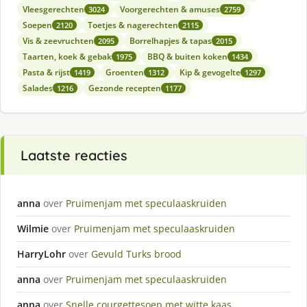
Vleesgerechten
Voorgerechten & amuses
3024
2759
Soepen
Toetjes & nagerechten
2120
2115
Vis & zeevruchten
Borrelhapjes & tapas
2095
2015
Taarten, koek & gebak
BBQ & buiten koken
1975
1434
Pasta & rijst
Groenten
Kip & gevogelte
1419
1312
1297
Salades
Gezonde recepten
1216
1177
Laatste reacties
anna
over
Pruimenjam met speculaaskruiden
Wilmie
over
Pruimenjam met speculaaskruiden
HarryLohr
over
Gevuld Turks brood
anna
over
Pruimenjam met speculaaskruiden
anna
over
Snelle courgettesoep met witte kaas