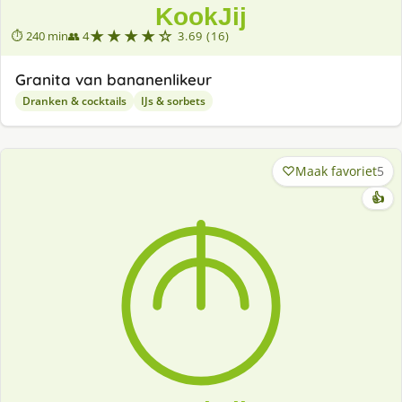
★★★★☆
⏱ 240 min
👥 4
3.69 (16)
Granita van bananenlikeur
Dranken & cocktails
IJs & sorbets
Maak favoriet
5
👍