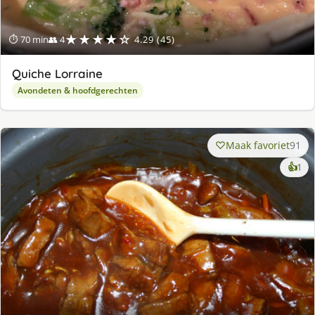
★★★★☆
⏱ 70 min
👥 4
4.29 (45)
Quiche Lorraine
Avondeten & hoofdgerechten
Maak favoriet
91
ke
👍
1
lek
ge