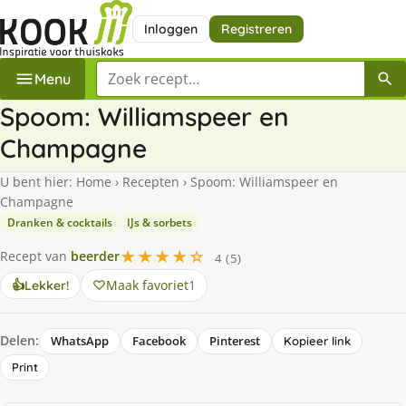
Inloggen
Registreren
Zoek een recept
Menu
Spoom: Williamspeer en
Champagne
U bent hier:
Home
›
Recepten
›
Spoom: Williamspeer en
Champagne
Dranken & cocktails
IJs & sorbets
★★★★☆
Recept van
beerder
4 (5)
Maak favoriet
1
👍
Lekker!
Delen:
WhatsApp
Facebook
Pinterest
Kopieer link
Print