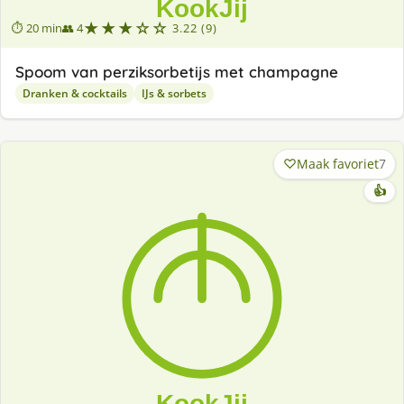
★★★☆☆
⏱ 20 min
👥 4
3.22 (9)
Spoom van perziksorbetijs met champagne
Dranken & cocktails
IJs & sorbets
Maak favoriet
7
👍