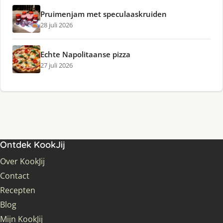
Pruimenjam met speculaaskruiden
28 juli 2026
Echte Napolitaanse pizza
27 juli 2026
Ontdek KookJij
Over KookJij
Contact
Recepten
Blog
Mijn KookJij