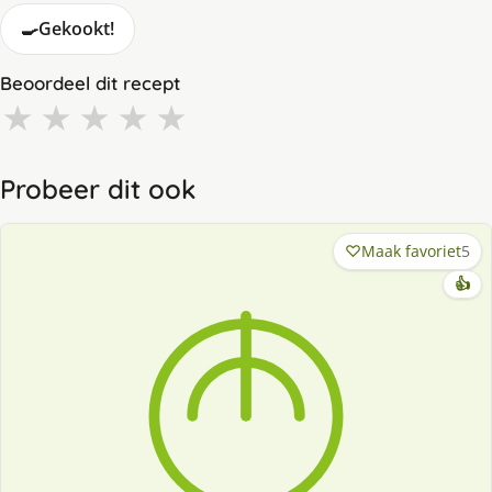
🍳
Gekookt!
Beoordeel dit recept
★
★
★
★
★
Probeer dit ook
Maak favoriet
5
👍