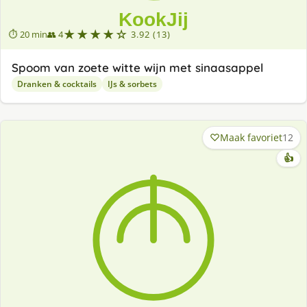
★★★★☆
⏱ 20 min
👥 4
3.92 (13)
Spoom van zoete witte wijn met sinaasappel
Dranken & cocktails
IJs & sorbets
Maak favoriet
12
👍