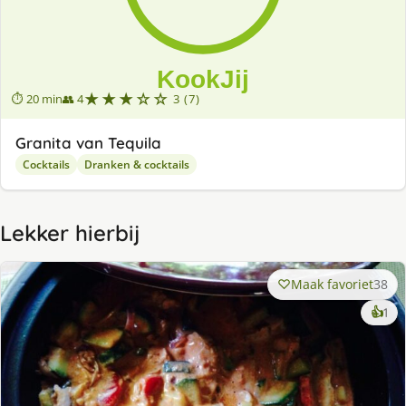
★★★☆☆
⏱ 20 min
👥 4
3 (7)
Granita van Tequila
Cocktails
Dranken & cocktails
Lekker hierbij
Maak favoriet
38
ke
👍
1
lek
ge