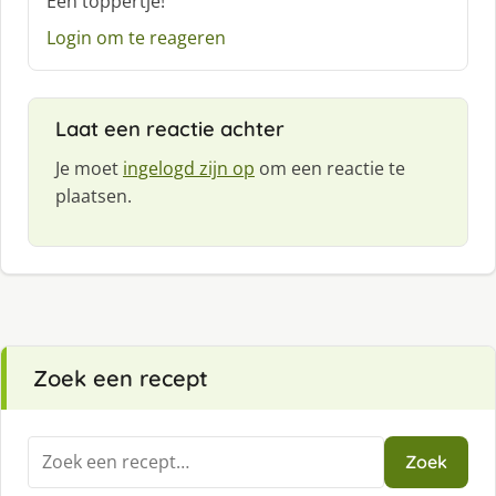
Een toppertje!
e
e
Login om te reageren
f
:
Laat een reactie achter
Je moet
ingelogd zijn op
om een reactie te
plaatsen.
Zoek een recept
Zoeken
Zoek
naar: