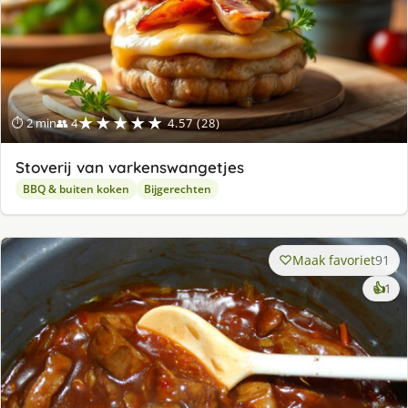
★★★★★
⏱ 2 min
👥 4
4.57 (28)
Stoverij van varkenswangetjes
BBQ & buiten koken
Bijgerechten
Maak favoriet
91
ke
👍
1
lek
ge