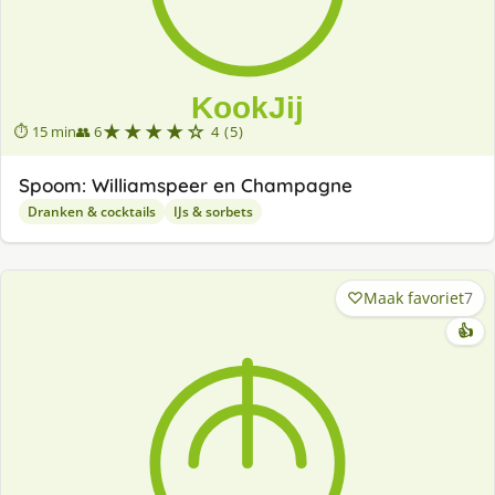
★★★★☆
⏱ 15 min
👥 6
4 (5)
Spoom: Williamspeer en Champagne
Dranken & cocktails
IJs & sorbets
Maak favoriet
7
👍