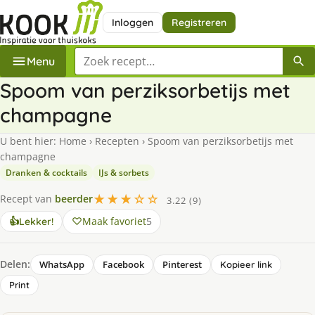
Inloggen
Registreren
Zoek een recept
Menu
Spoom van perziksorbetijs met
champagne
U bent hier:
Home
›
Recepten
›
Spoom van perziksorbetijs met
champagne
Dranken & cocktails
IJs & sorbets
★★★☆☆
Recept van
beerder
3.22 (9)
Maak favoriet
5
👍
Lekker!
Delen:
WhatsApp
Facebook
Pinterest
Kopieer link
Print