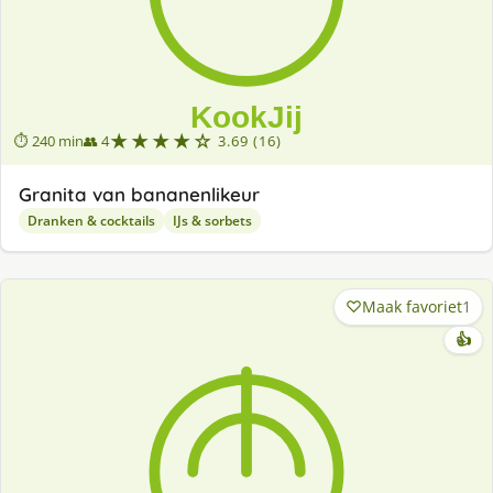
★★★★☆
⏱ 240 min
👥 4
3.69 (16)
Granita van bananenlikeur
Dranken & cocktails
IJs & sorbets
Maak favoriet
1
👍