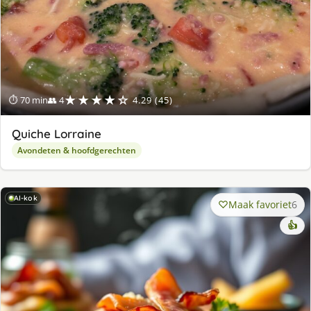
★★★★☆
⏱ 70 min
👥 4
4.29 (45)
Quiche Lorraine
Avondeten & hoofdgerechten
AI-kok
Maak favoriet
6
👍