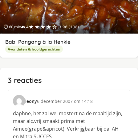
★★★★☆
⏱ 60 min
👥 4
3.96 (108)
Babi Pangang à la Henkie
Avondeten & hoofdgerechten
3 reacties
leony
6 december 2007 om 14:18
s
c
daphne, het zal wel mostert na de maaltijd zijn,
h
maar alc.vrij smaakt prima met
r
Aimee(grape&apricot). Verkrijgbaar bij oa. AH
e
en Mitra SUCCES
e