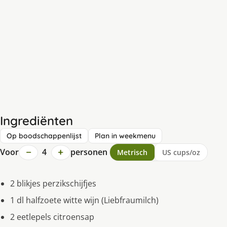
Ingrediënten
Op boodschappenlijst
Plan in weekmenu
−
+
Voor
4
personen
Metrisch
US cups/oz
2 blikjes perzikschijfjes
1 dl halfzoete witte wijn (Liebfraumilch)
2 eetlepels citroensap