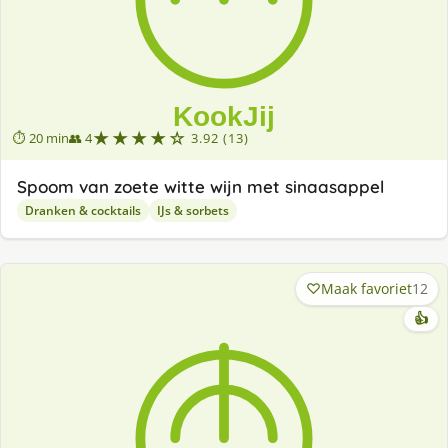
★★★★☆
⏱ 20 min
👥 4
3.92 (13)
Spoom van zoete witte wijn met sinaasappel
Dranken & cocktails
IJs & sorbets
Maak favoriet
12
👍