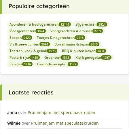
Populaire categorieën
Avondeten & hoofdgerechten
Bijgerechten
12144
3824
Vleesgerechten
Voorgerechten & amuses
3024
2759
Soepen
Toetjes & nagerechten
2120
2115
Vis & zeevruchten
Borrelhapjes & tapas
2094
2015
Taarten, koek & gebak
BBQ & buiten koken
1975
1434
Pasta & rijst
Groenten
Kip & gevogelte
1419
1312
1297
Salades
Gezonde recepten
1216
1177
Laatste reacties
anna
over
Pruimenjam met speculaaskruiden
Wilmie
over
Pruimenjam met speculaaskruiden