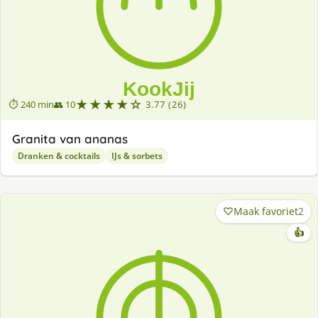
★★★★☆
⏱ 240 min
👥 10
3.77 (26)
Granita van ananas
Dranken & cocktails
IJs & sorbets
Maak favoriet
2
👍