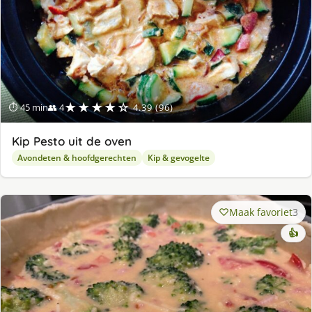
★★★★☆
⏱ 45 min
👥 4
4.39 (96)
Kip Pesto uit de oven
Avondeten & hoofdgerechten
Kip & gevogelte
Maak favoriet
3
👍