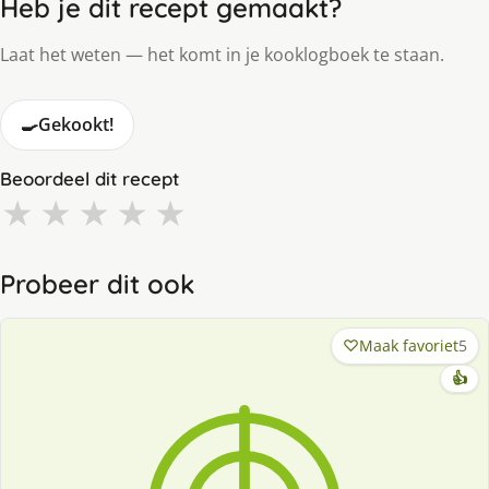
Heb je dit recept gemaakt?
Laat het weten — het komt in je kooklogboek te staan.
🍳
Gekookt!
Beoordeel dit recept
★
★
★
★
★
Probeer dit ook
Maak favoriet
5
👍