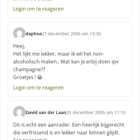
f
Login om te reageren
:
daphne
21 december 2006 om 13:30
s
c
Heej,
h
Het lijkt me lekker, maar ik wil het non-
r
alcoholisch maken.. Wat kan je erbij doen ipv
e
champagne??
e
f
Groetjes ! 😀
:
Login om te reageren
David van der Laan
25 december 2005 om 11:10
s
c
Dit is echt een aanrader. Een heerlijk bijgerecht
h
die verfrissend is en lekker naar binnen glijdt.
r