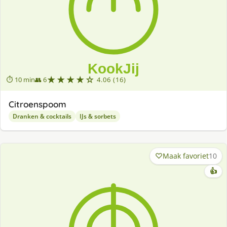
★★★★☆
⏱ 10 min
👥 6
4.06 (16)
Citroenspoom
Dranken & cocktails
IJs & sorbets
Maak favoriet
10
👍