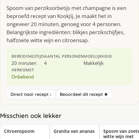
Spoom van perziksorbetijs met champagne is een
beproefd recept van KookJij. Je maakt het in
ongeveer 20 minuten, genoeg voor 4 personen.
Belangrijkste ingrediënten: blikjes perzikschijfjes,
halfzoete witte wijn en citroensap.
BEREIDINGSTIJD
AANTAL PERSONEN
MOEILIJKHEID
20 minuten
4
Makkelijk
HERKOMST
Onbekend
Direct naar recept ↓
Beoordeel dit recept ★
Misschien ook lekker
Citroenspoom
Granita van ananas
Spoom van zoet
witte wijn met