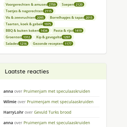
Voorgerechten & amuses
Soepen
2759
2120
Toetjes & nagerechten
2115
Vis & zeevruchten
Borrelhapjes & tapas
2095
2015
Taarten, koek & gebak
1975
BBQ & buiten koken
Pasta & rijst
1434
1419
Groenten
Kip & gevogelte
1312
1297
Salades
Gezonde recepten
1216
1177
Laatste reacties
anna
over
Pruimenjam met speculaaskruiden
Wilmie
over
Pruimenjam met speculaaskruiden
HarryLohr
over
Gevuld Turks brood
anna
over
Pruimenjam met speculaaskruiden