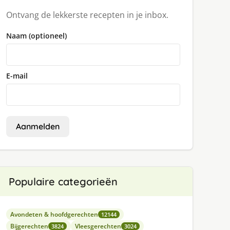
Ontvang de lekkerste recepten in je inbox.
Naam (optioneel)
E-mail
Aanmelden
Populaire categorieën
Avondeten & hoofdgerechten
12144
Bijgerechten
Vleesgerechten
3824
3024