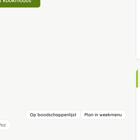
art kookmodus
Op boodschappenlijst
Plan in weekmenu
/oz