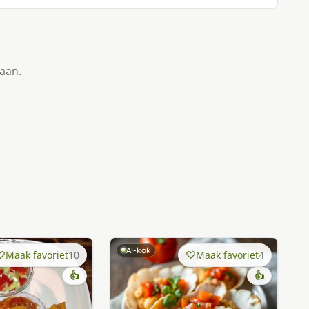
taan.
AI-kok
Maak favoriet
10
Maak favoriet
4
👍
👍