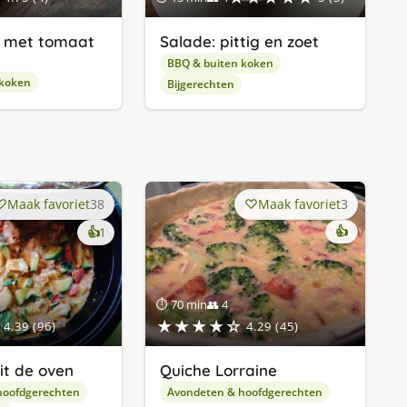
a met tomaat
Salade: pittig en zoet
BBQ & buiten koken
 koken
Bijgerechten
Maak favoriet
38
Maak favoriet
3
keer
👍
👍
1
lekker
gevonden
⏱ 70 min
👥 4
★★★★☆
4.39 (96)
4.29 (45)
it de oven
Quiche Lorraine
hoofdgerechten
Avondeten & hoofdgerechten