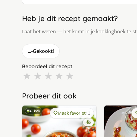
Heb je dit recept gemaakt?
Laat het weten — het komt in je kooklogboek te s
🍳
Gekookt!
Beoordeel dit recept
★
★
★
★
★
Probeer dit ook
AI-kok
Maak favoriet
13
👍