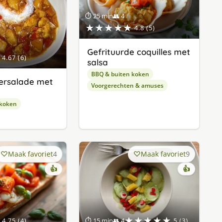
⏱ 25 min
👥 4
★★★★★
4.8 (5)
Gefrituurde coquilles met
4.67 (6)
salsa
BBQ & buiten koken
rsalade met
Voorgerechten & amuses
 koken
Maak favoriet
4
Maak favoriet
9
👍
👍
★★★★★
4.75 (4)
⏱ 15 min
👥 4
5 (3)