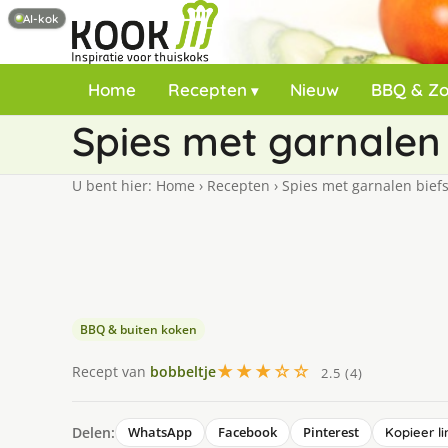
AI-kok
Home
Recepten
Nieuw
BBQ & Z
Spies met garnalen 
U bent hier:
Home
›
Recepten
›
Spies met garnalen biefs
BBQ & buiten koken
★★★☆☆
Recept van
bobbeltje
2.5 (4)
Delen:
WhatsApp
Facebook
Pinterest
Kopieer li