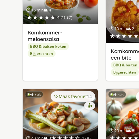
⏱ 15 min
👥 4
★★★★★
4.71 (7)
⏱ 10 min
👥 2
Komkommer-
★★★★★
meloensalsa
BBQ & buiten koken
Komkomme
Bijgerechten
een bite
BBQ & buiten
Bijgerechten
AI-kok
AI-kok
Maak favoriet
14
👍
⏱ 20 min
👥 8
★★★★☆
★★★★★
⏱ 40 min
👥 3
4 (9)