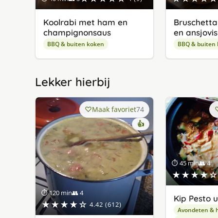
Koolrabi met ham en
Bruschett
champignonsaus
en ansjovis
BBQ & buiten koken
BBQ & buiten
Lekker hierbij
Maak favoriet
74
👍
⏱ 45 min
👥 4
★★★★☆
⏱ 120 min
👥 4
Kip Pesto u
★★★★☆
4.42 (612)
Avondeten & 