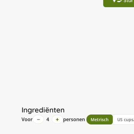
👩‍🍳 St
Ingrediënten
−
+
Voor
4
personen
Metrisch
US cups