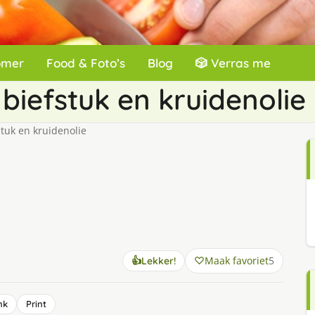
omer
Food & Foto’s
Blog
🎲 Verras me
biefstuk en kruidenolie
tuk en kruidenolie
Maak favoriet
5
👍
Lekker!
nk
Print