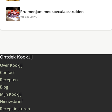
Pruimenjam met speculaaskruiden
28 juli 2026
Ontdek KookJij
Over KookJij
Contact
Recepten
Blog
Mijn KookJij
Nieuwsbrief
Recept insturen