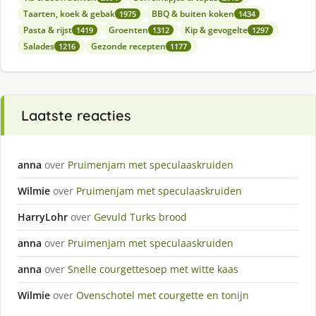
Taarten, koek & gebak
BBQ & buiten koken
1975
1434
Pasta & rijst
Groenten
Kip & gevogelte
1419
1312
1297
Salades
Gezonde recepten
1216
1177
Laatste reacties
anna
over
Pruimenjam met speculaaskruiden
Wilmie
over
Pruimenjam met speculaaskruiden
HarryLohr
over
Gevuld Turks brood
anna
over
Pruimenjam met speculaaskruiden
anna
over
Snelle courgettesoep met witte kaas
Wilmie
over
Ovenschotel met courgette en tonijn