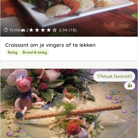
★★★★☆
⏱ 15 min
👥 2
3.94 (18)
Croissant om je vingers af te lekken
Beleg
Brood & beleg
Maak favoriet
0
👍