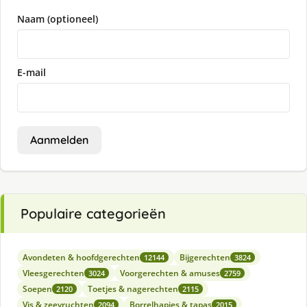
Naam (optioneel)
E-mail
Aanmelden
Populaire categorieën
Avondeten & hoofdgerechten
Bijgerechten
12144
3824
Vleesgerechten
Voorgerechten & amuses
3024
2759
Soepen
Toetjes & nagerechten
2120
2115
Vis & zeevruchten
Borrelhapjes & tapas
2094
2015