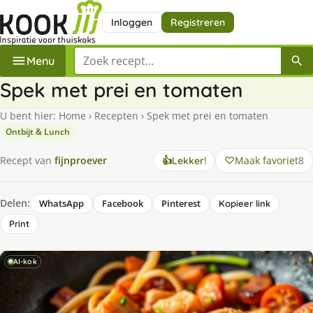
Inloggen
Registreren
Zoek een recept
Menu
Spek met prei en tomaten
U bent hier:
Home
›
Recepten
›
Spek met prei en tomaten
Ontbijt & Lunch
Maak favoriet
8
Recept van
fijnproever
👍
Lekker!
Delen:
WhatsApp
Facebook
Pinterest
Kopieer link
Print
AI-kok