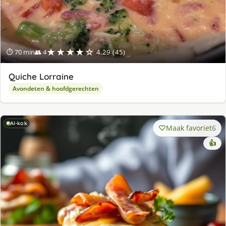
★★★★☆
⏱ 70 min
👥 4
4.29 (45)
Quiche Lorraine
Avondeten & hoofdgerechten
AI-kok
Maak favoriet
6
👍