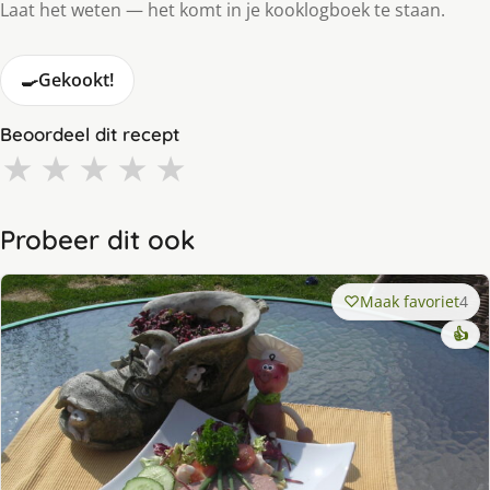
Laat het weten — het komt in je kooklogboek te staan.
🍳
Gekookt!
Beoordeel dit recept
★
★
★
★
★
Probeer dit ook
Maak favoriet
4
👍