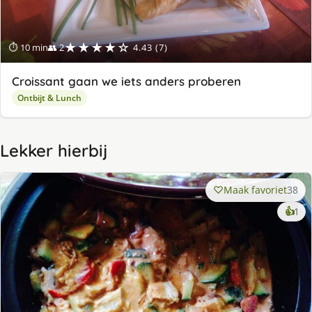
★★★★☆
⏱ 10 min
👥 2
4.43 (7)
Croissant gaan we iets anders proberen
Ontbijt & Lunch
Lekker hierbij
Maak favoriet
38
ke
👍
1
lek
ge