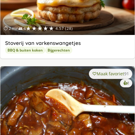
★★★★★
⏱ 2 min
👥 4
4.57 (28)
Stoverij van varkenswangetjes
BBQ & buiten koken
Bijgerechten
Maak favoriet
91
ke
👍
1
lek
ge