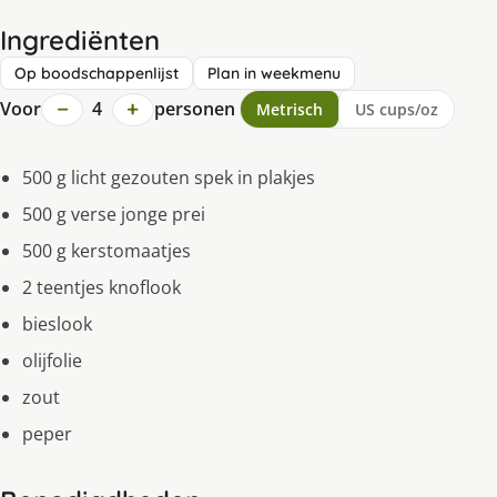
Ingrediënten
Op boodschappenlijst
Plan in weekmenu
−
+
Voor
4
personen
Metrisch
US cups/oz
500 g licht gezouten spek in plakjes
500 g verse jonge prei
500 g kerstomaatjes
2 teentjes knoflook
bieslook
olijfolie
zout
peper