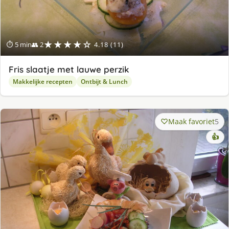
★★★★☆
⏱ 5 min
👥 2
4.18 (11)
Fris slaatje met lauwe perzik
Makkelijke recepten
Ontbijt & Lunch
Maak favoriet
5
👍