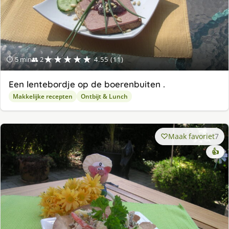
★★★★★
⏱ 5 min
👥 2
4.55 (11)
Een lentebordje op de boerenbuiten .
Makkelijke recepten
Ontbijt & Lunch
Maak favoriet
7
👍