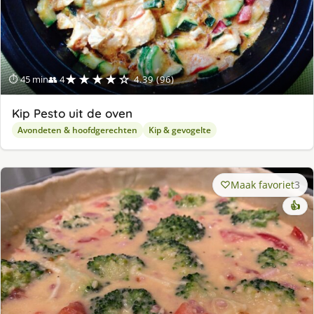
★★★★☆
⏱ 45 min
👥 4
4.39 (96)
Kip Pesto uit de oven
Avondeten & hoofdgerechten
Kip & gevogelte
Maak favoriet
3
👍