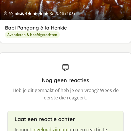
★★★★☆
⏱ 60 min
👥 4
3.96 (108)
Babi Pangang à la Henkie
Avondeten & hoofdgerechten
💬
Nog geen reacties
Heb je dit gemaakt of heb je een vraag? Wees de
eerste die reageert.
Laat een reactie achter
Je moet
ingelogd zijn op
om een reactie te