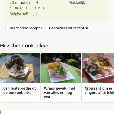
20 minuten
4
Makkelijk
KEUKEN
HERKOMST
Belgische
Belgie
Direct naar recept ↓
Beoordeel dit recept ★
Misschien ook lekker
Een lentebordje op
Wraps gevuld met
Croissant om je
de boerenbuiten .
van alles en nog
vingers af te lek
wat