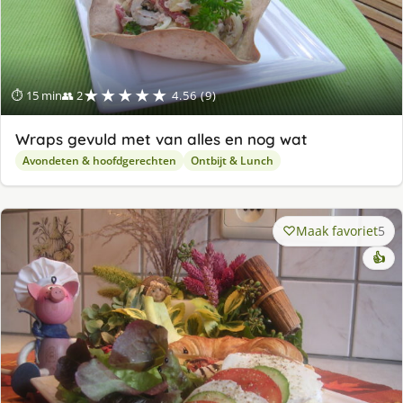
★★★★★
⏱ 15 min
👥 2
4.56 (9)
Wraps gevuld met van alles en nog wat
Avondeten & hoofdgerechten
Ontbijt & Lunch
Maak favoriet
5
👍