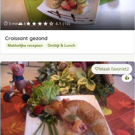
★★★★☆
⏱ 5 min
👥 4
4.1 (10)
Croissant gezond
Makkelijke recepten
Ontbijt & Lunch
Maak favoriet
2
👍