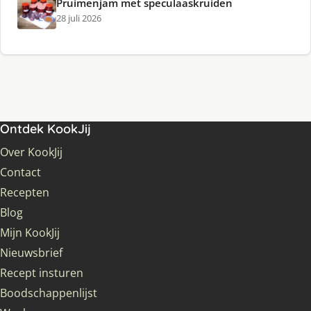
Pruimenjam met speculaaskruiden
28 juli 2026
Ontdek KookJij
Over KookJij
Contact
Recepten
Blog
Mijn KookJij
Nieuwsbrief
Recept insturen
Boodschappenlijst