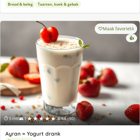
Brood & beleg
Taarten, koek & gebak
Maak favoriet
4
👍
★★★★★
⏱ 5 min
👥 1
4.64 (90)
Ayran = Yogurt drank