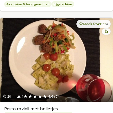
Avondeten & hoofdgerechten
Bijgerechten
Maak favoriet
4
👍
★★★★★
⏱ 20 min
👥 4
4.6 (5)
Pesto ravioli met balletjes