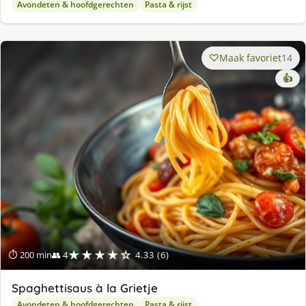
Avondeten & hoofdgerechten
Pasta & rijst
Maak favoriet
14
👍
★★★★☆
⏱ 200 min
👥 4
4.33 (6)
Spaghettisaus à la Grietje
Avondeten & hoofdgerechten
Pasta & rijst