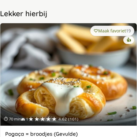
Lekker hierbij
Maak favoriet
19
👍
★★★★★
⏱ 70 min
👥 1
4.62 (101)
Pogaça = broodjes (Gevulde)