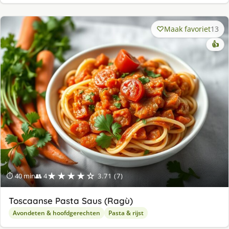
Maak favoriet
13
👍
★★★★☆
⏱ 40 min
👥 4
3.71 (7)
Toscaanse Pasta Saus (Ragù)
Avondeten & hoofdgerechten
Pasta & rijst