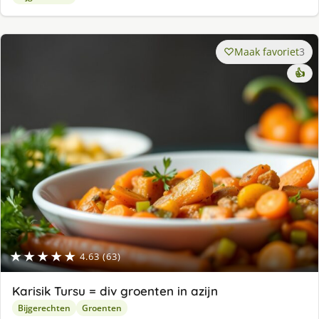
Maak favoriet
3
👍
★★★★★
4.63 (63)
Karisik Tursu = div groenten in azijn
Bijgerechten
Groenten