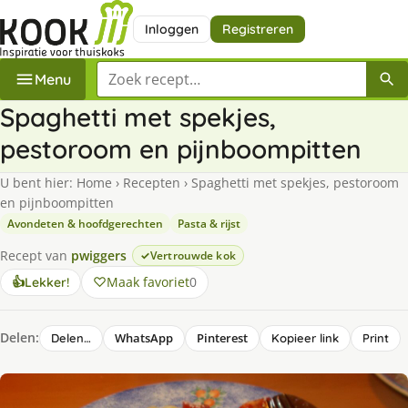
Inloggen
Registreren
Zoek een recept
Menu
Spaghetti met spekjes,
pestoroom en pijnboompitten
U bent hier:
Home
›
Recepten
›
Spaghetti met spekjes, pestoroom
en pijnboompitten
Avondeten & hoofdgerechten
Pasta & rijst
Recept van
pwiggers
Vertrouwde kok
Maak favoriet
0
👍
Lekker!
Delen:
WhatsApp
Pinterest
Delen…
Kopieer link
Print