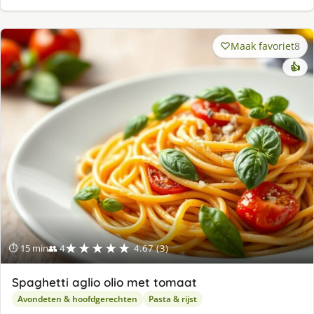
Maak favoriet
8
👍
★★★★★
⏱ 15 min
👥 4
4.67 (3)
Spaghetti aglio olio met tomaat
Avondeten & hoofdgerechten
Pasta & rijst