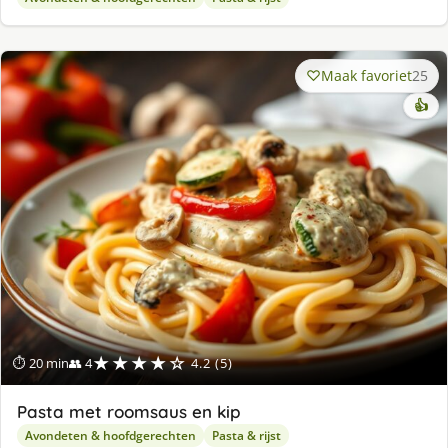
Maak favoriet
25
👍
★★★★☆
⏱ 20 min
👥 4
4.2 (5)
Pasta met roomsaus en kip
Avondeten & hoofdgerechten
Pasta & rijst