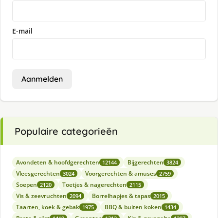
E-mail
Aanmelden
Populaire categorieën
Avondeten & hoofdgerechten
Bijgerechten
12144
3824
Vleesgerechten
Voorgerechten & amuses
3024
2759
Soepen
Toetjes & nagerechten
2120
2115
Vis & zeevruchten
Borrelhapjes & tapas
2094
2015
Taarten, koek & gebak
BBQ & buiten koken
1975
1434