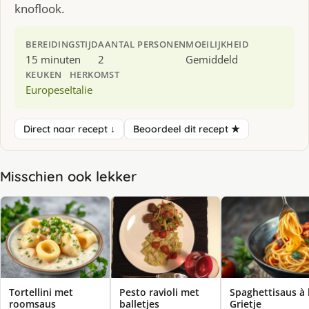
knoflook.
BEREIDINGSTIJD
AANTAL PERSONEN
MOEILIJKHEID
15 minuten
2
Gemiddeld
KEUKEN
HERKOMST
Europese
Italie
Direct naar recept ↓
Beoordeel dit recept ★
Misschien ook lekker
Tortellini met
Pesto ravioli met
Spaghettisaus à 
roomsaus
balletjes
Grietje