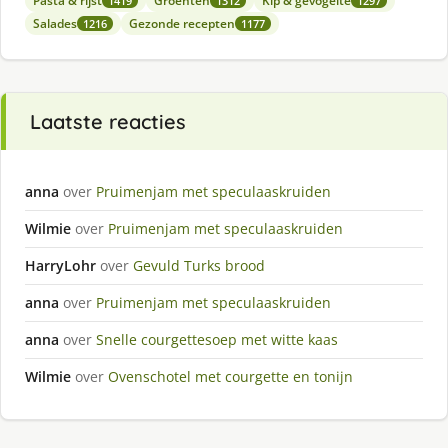
Pasta & rijst
Groenten
Kip & gevogelte
1419
1312
1297
Salades
Gezonde recepten
1216
1177
Laatste reacties
anna
over
Pruimenjam met speculaaskruiden
Wilmie
over
Pruimenjam met speculaaskruiden
HarryLohr
over
Gevuld Turks brood
anna
over
Pruimenjam met speculaaskruiden
anna
over
Snelle courgettesoep met witte kaas
Wilmie
over
Ovenschotel met courgette en tonijn