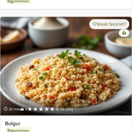
Bijgerechten
Maak favoriet
7
👍
★★★★★
⏱ 30 min
👥 4
4.59 (90)
Bulgur
Bijgerechten