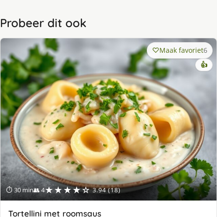
Probeer dit ook
Maak favoriet
6
👍
★★★★☆
⏱ 30 min
👥 4
3.94 (18)
Tortellini met roomsaus