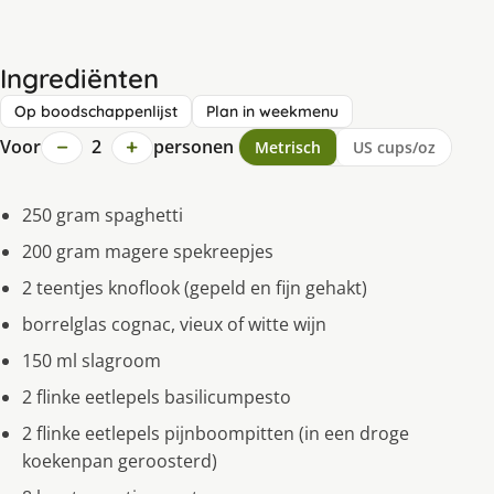
Ingrediënten
Op boodschappenlijst
Plan in weekmenu
−
+
Voor
2
personen
Metrisch
US cups/oz
250 gram spaghetti
200 gram magere spekreepjes
2 teentjes knoflook (gepeld en fijn gehakt)
borrelglas cognac, vieux of witte wijn
150 ml slagroom
2 flinke eetlepels basilicumpesto
2 flinke eetlepels pijnboompitten (in een droge
koekenpan geroosterd)