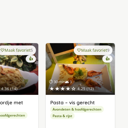
Maak favoriet
5
Maak favoriet
9
👍
👍
⏱ 30 min
👥 3
★★★★☆
4.36 (14)
4.25 (12)
bordje met
Pasta – vis gerecht
Avondeten & hoofdgerechten
hoofdgerechten
Pasta & rijst