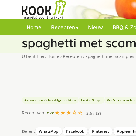
Home
Recepten
Nieuw
BBQ & Z
spaghetti met scam
U bent hier:
Home
›
Recepten
›
spaghetti met scampies
Avondeten & hoofdgerechten
Pasta & rijst
Vis & zeevrucht
★★★☆☆
Recept van
joke
2.67 (3)
Delen:
WhatsApp
Facebook
Pinterest
Kopieer li