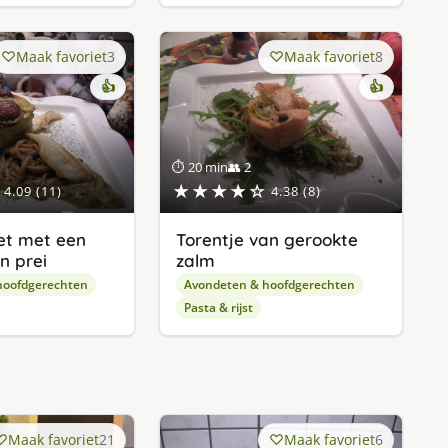
Maak favoriet
3
Maak favoriet
8
👍
👍
⏱ 20 min
👥 2
★★★★☆
4.09 (11)
4.38 (8)
let met een
Torentje van gerookte
n prei
zalm
hoofdgerechten
Avondeten & hoofdgerechten
Pasta & rijst
Maak favoriet
21
Maak favoriet
6