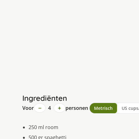
Ingrediënten
−
+
Voor
4
personen
Metrisch
US cups
250 ml room
500 gr spaghetti