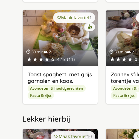
Maak favoriet
1
👍
⏱ 30 min
👥 2
⏱ 30 min
👥 2
★★★★☆
★★★★☆
4.18 (11)
Toast spaghetti met grijs
Zonnevisfi
garnalen en kaas.
torentje va
Avondeten & hoofdgerechten
Avondeten & 
Pasta & rijst
Pasta & rijst
Lekker hierbij
Maak favoriet
10