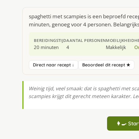
spaghetti met scampies is een beproefd recep
minuten, genoeg voor 4 personen. Belangrijks
BEREIDINGSTIJD
AANTAL PERSONEN
MOEILIJKHEID
H
20 minuten
4
Makkelijk
O
Direct naar recept ↓
Beoordeel dit recept ★
Weinig tijd, veel smaak: dat is spaghetti met s
scampies krijgt dit gerecht meteen karakter. Le
👩‍🍳 St