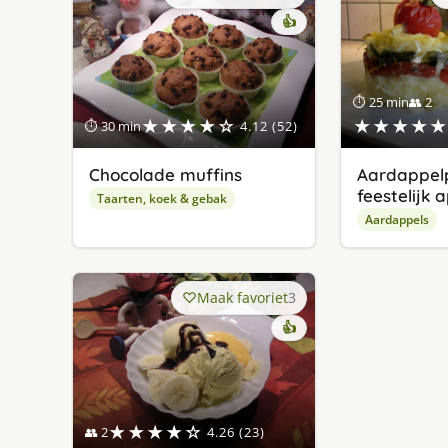
👍
⏱ 25 min
👥 2
★★★★☆
★★★★★
⏱ 30 min
4.12 (52)
Chocolade muffins
Aardappelp
feestelijk 
Taarten, koek & gebak
Aardappels
Maak favoriet
3
👍
★★★★☆
👥 2
4.26 (23)