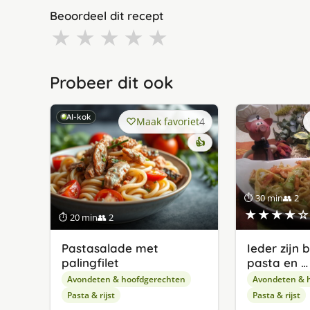
Beoordeel dit recept
★
★
★
★
★
Probeer dit ook
AI-kok
Maak favoriet
4
👍
⏱ 30 min
👥 2
★★★★☆
⏱ 20 min
👥 2
Pastasalade met
Ieder zijn 
palingfilet
pasta en …
Avondeten & hoofdgerechten
Avondeten & 
Pasta & rijst
Pasta & rijst