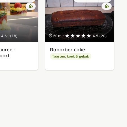
👍
👍
★★★★★
4.61 (18)
⏱ 60 min
4.5 (20)
uree :
Rabarber cake
apart
Taarten, koek & gebak