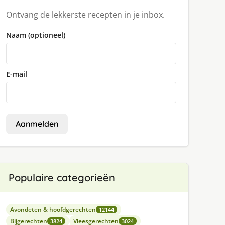
Ontvang de lekkerste recepten in je inbox.
Naam (optioneel)
E-mail
Aanmelden
Populaire categorieën
Avondeten & hoofdgerechten
12144
Bijgerechten
Vleesgerechten
3824
3024