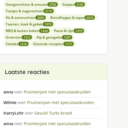
Voorgerechten & amuses
Soepen
2759
2120
Toetjes & nagerechten
2115
Vis & zeevruchten
Borrelhapjes & tapas
2095
2015
Taarten, koek & gebak
1975
BBQ & buiten koken
Pasta & rijst
1434
1419
Groenten
Kip & gevogelte
1312
1297
Salades
Gezonde recepten
1216
1177
Laatste reacties
anna
over
Pruimenjam met speculaaskruiden
Wilmie
over
Pruimenjam met speculaaskruiden
HarryLohr
over
Gevuld Turks brood
anna
over
Pruimenjam met speculaaskruiden