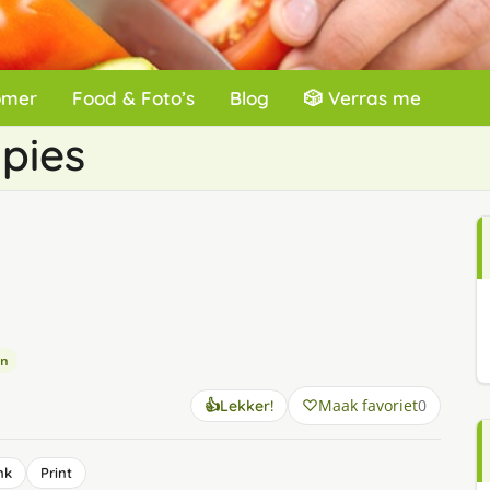
omer
Food & Foto’s
Blog
🎲 Verras me
pies
en
Maak favoriet
0
👍
Lekker!
nk
Print