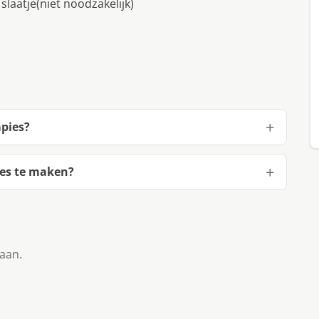
slaatje(niet noodzakelijk)
mpies?
ies te maken?
taan.