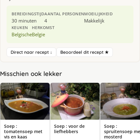
BEREIDINGSTIJD
AANTAL PERSONEN
MOEILIJKHEID
30 minuten
4
Makkelijk
KEUKEN
HERKOMST
Belgische
Belgie
Direct naar recept ↓
Beoordeel dit recept ★
Misschien ook lekker
Soep :
Soep : voor de
Soep :
tomatensoep met
liefhebbers
spruitensoep me
vis en kaas
mosterd