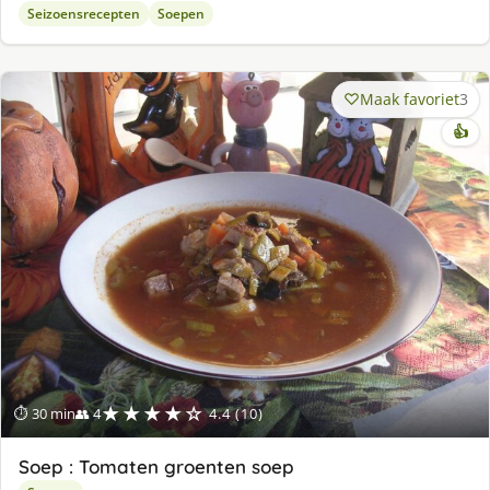
Seizoensrecepten
Soepen
Maak favoriet
3
👍
★★★★☆
⏱ 30 min
👥 4
4.4 (10)
Soep : Tomaten groenten soep