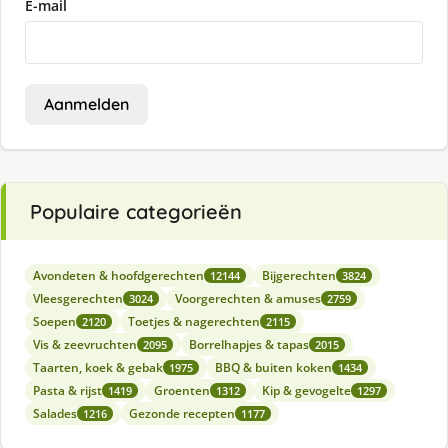
E-mail
Aanmelden
Populaire categorieën
Avondeten & hoofdgerechten
Bijgerechten
12144
3824
Vleesgerechten
Voorgerechten & amuses
3024
2759
Soepen
Toetjes & nagerechten
2120
2115
Vis & zeevruchten
Borrelhapjes & tapas
2095
2015
Taarten, koek & gebak
BBQ & buiten koken
1975
1434
Pasta & rijst
Groenten
Kip & gevogelte
1419
1312
1297
Salades
Gezonde recepten
1216
1177