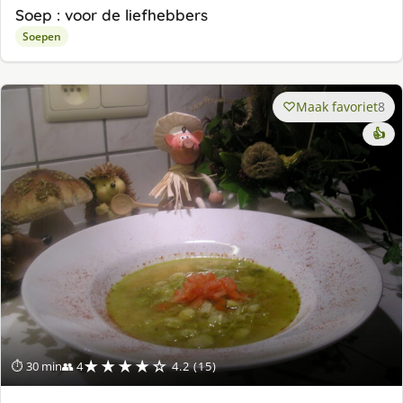
Soep : voor de liefhebbers
Soepen
Maak favoriet
8
👍
★★★★☆
⏱ 30 min
👥 4
4.2 (15)