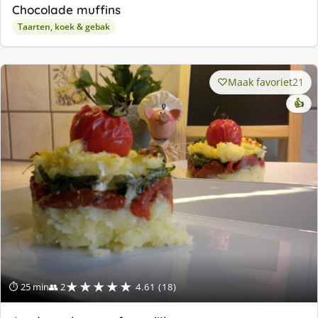
Chocolade muffins
Taarten, koek & gebak
Maak favoriet
21
👍
★★★★★
⏱ 25 min
👥 2
4.61 (18)