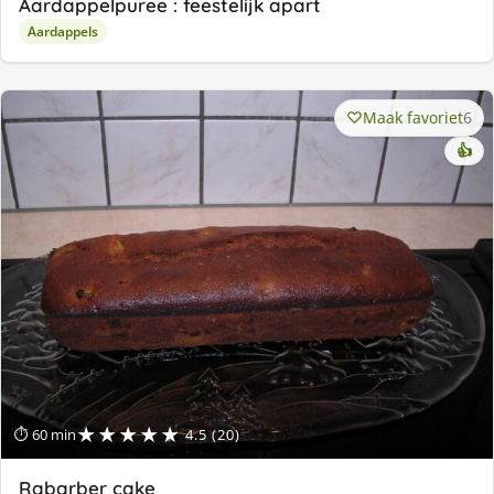
Aardappelpuree : feestelijk apart
Aardappels
Maak favoriet
6
👍
★★★★★
⏱ 60 min
4.5 (20)
Rabarber cake