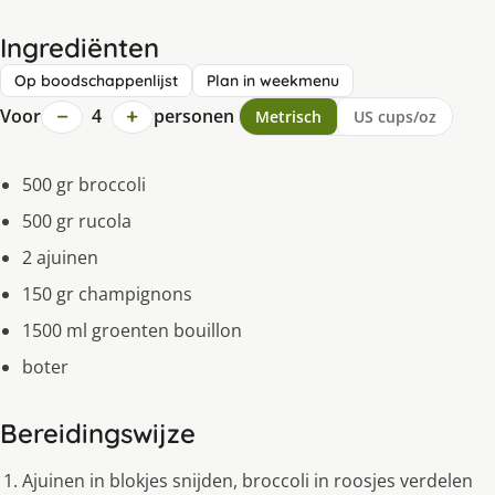
Ingrediënten
Op boodschappenlijst
Plan in weekmenu
−
+
Voor
4
personen
Metrisch
US cups/oz
500 gr broccoli
500 gr rucola
2 ajuinen
150 gr champignons
1500 ml groenten bouillon
boter
Bereidingswijze
Ajuinen in blokjes snijden, broccoli in roosjes verdelen