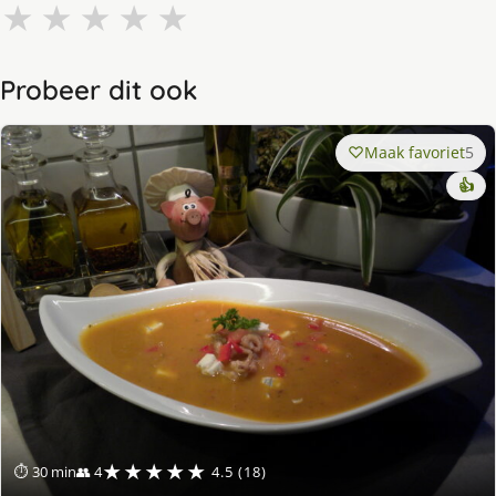
★
★
★
★
★
Probeer dit ook
Maak favoriet
5
👍
★★★★★
⏱ 30 min
👥 4
4.5 (18)