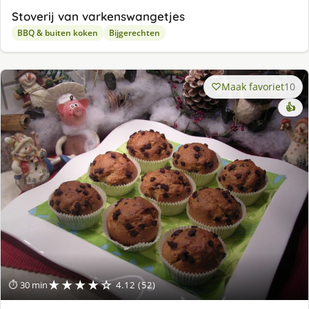
Stoverij van varkenswangetjes
BBQ & buiten koken
Bijgerechten
Maak favoriet
10
👍
★★★★☆
⏱ 30 min
4.12 (52)