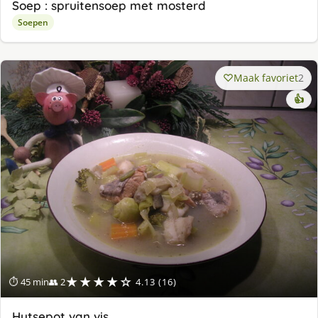
Soep : spruitensoep met mosterd
Soepen
Maak favoriet
2
👍
★★★★☆
⏱ 45 min
👥 2
4.13 (16)
Hutsepot van vis