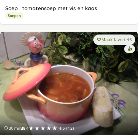
Soep : tomatensoep met vis en kaas
Soepen
Maak favoriet
6
👍
★★★★★
⏱ 30 min
👥 4
4.5 (12)