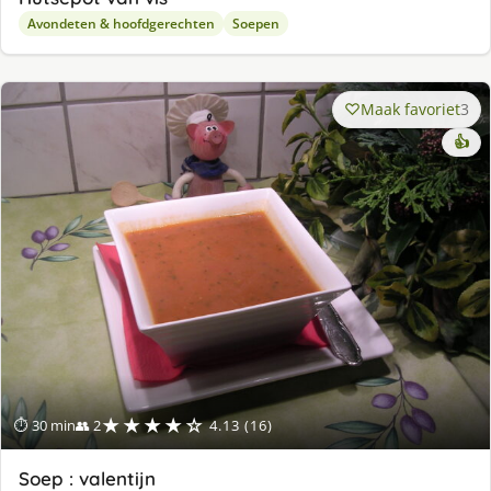
Avondeten & hoofdgerechten
Soepen
Maak favoriet
3
👍
★★★★☆
⏱ 30 min
👥 2
4.13 (16)
Soep : valentijn