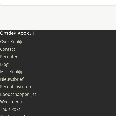
Ontdek KookJij
Over KookJij
Contact
Recepten
Blog
Mijn KookJij
Nieuwsbrief
Recept insturen
Boodschappenlijst
Weekmenu
Thuis koks