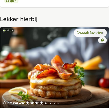
Soepen
Lekker hierbij
AI-kok
Maak favoriet
6
👍
★★★★★
⏱ 2 min
👥 4
4.57 (28)