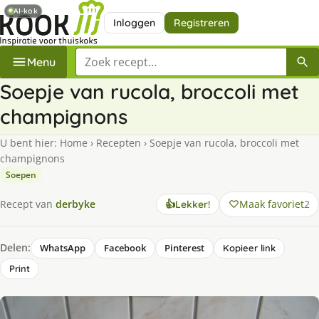
AI-kok
Inloggen
Registreren
Zoek een recept
Menu
Soepje van rucola, broccoli met
champignons
U bent hier:
Home
›
Recepten
›
Soepje van rucola, broccoli met
champignons
Soepen
Maak favoriet
2
Recept van
derbyke
👍
Lekker!
Delen:
WhatsApp
Facebook
Pinterest
Kopieer link
Print