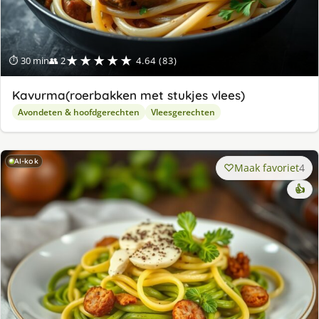
★★★★★
⏱ 30 min
👥 2
4.64 (83)
Kavurma(roerbakken met stukjes vlees)
Avondeten & hoofdgerechten
Vleesgerechten
AI-kok
Maak favoriet
4
👍