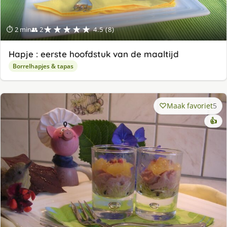
★★★★★
⏱ 2 min
👥 2
4.5 (8)
Hapje : eerste hoofdstuk van de maaltijd
Borrelhapjes & tapas
Maak favoriet
5
👍