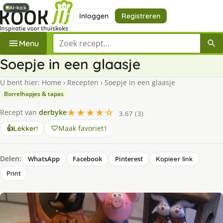
AI-kok
AI-kok
Inloggen
Registreren
Zoek een recept
Menu
Soepje in een glaasje
U bent hier:
Home
›
Recepten
›
Soepje in een glaasje
Borrelhapjes & tapas
★★★★☆
Recept van
derbyke
3.67 (3)
Maak favoriet
1
👍
Lekker!
Delen:
WhatsApp
Facebook
Pinterest
Kopieer link
Print