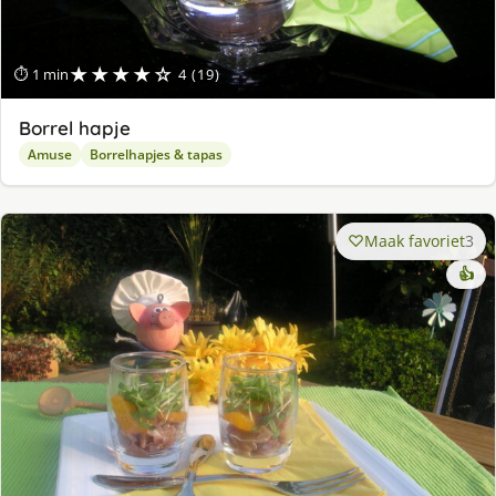
★★★★☆
⏱ 1 min
4 (19)
Borrel hapje
Amuse
Borrelhapjes & tapas
Maak favoriet
3
👍