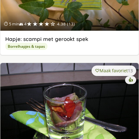
★★★★☆
⏱ 5 min
👥 4
4.38 (13)
Hapje: scampi met gerookt spek
Borrelhapjes & tapas
Maak favoriet
13
👍