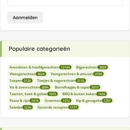
Aanmelden
Populaire categorieën
Avondeten & hoofdgerechten
Bijgerechten
12144
3824
Vleesgerechten
Voorgerechten & amuses
3024
2759
Soepen
Toetjes & nagerechten
2120
2115
Vis & zeevruchten
Borrelhapjes & tapas
2094
2015
Taarten, koek & gebak
BBQ & buiten koken
1975
1434
Pasta & rijst
Groenten
Kip & gevogelte
1419
1312
1297
Salades
Gezonde recepten
1216
1177