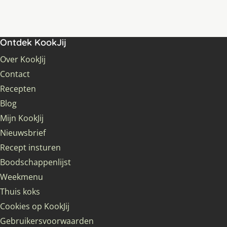
Ontdek KookJij
Over KookJij
Contact
Recepten
Blog
Mijn KookJij
Nieuwsbrief
Recept insturen
Boodschappenlijst
Weekmenu
Thuis koks
Cookies op KookJij
Gebruikersvoorwaarden