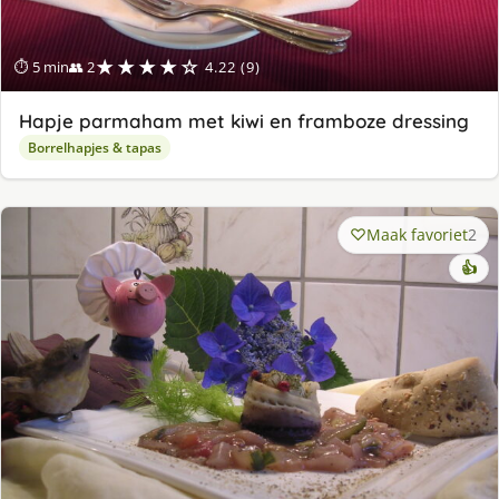
★★★★☆
⏱ 5 min
👥 2
4.22 (9)
Hapje parmaham met kiwi en framboze dressing
Borrelhapjes & tapas
Maak favoriet
2
👍