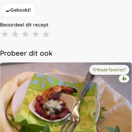
🍳
Gekookt!
Beoordeel dit recept
★
★
★
★
★
Probeer dit ook
Maak favoriet
7
👍