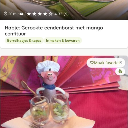
★★★★☆
⏱ 20 min
👥 2
4.33 (9)
Hapje: Gerookte eendenborst met mango
confituur
Borrelhapjes & tapas
Inmaken & bewaren
Maak favoriet
9
👍