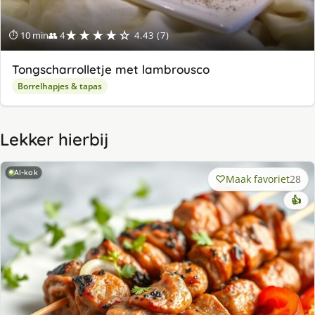
★★★★☆
⏱ 10 min
👥 4
4.43 (7)
Tongscharrolletje met lambrousco
Borrelhapjes & tapas
Lekker hierbij
AI-kok
Maak favoriet
28
👍