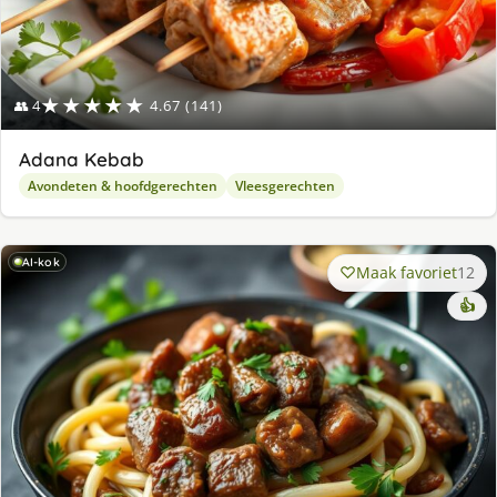
★★★★★
👥 4
4.67 (141)
Adana Kebab
Avondeten & hoofdgerechten
Vleesgerechten
AI-kok
Maak favoriet
12
👍