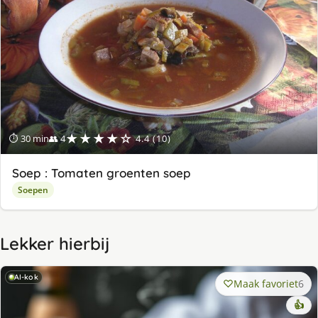
★★★★☆
⏱ 30 min
👥 4
4.4 (10)
Soep : Tomaten groenten soep
Soepen
Lekker hierbij
AI-kok
Maak favoriet
6
👍