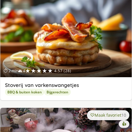
★★★★★
⏱ 2 min
👥 4
4.57 (28)
Stoverij van varkenswangetjes
BBQ & buiten koken
Bijgerechten
Maak favoriet
10
👍