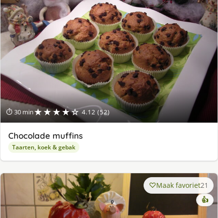
★★★★☆
⏱ 30 min
4.12 (52)
Chocolade muffins
Taarten, koek & gebak
Maak favoriet
21
👍