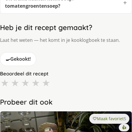
tomatengroentensoep?
Heb je dit recept gemaakt?
Laat het weten — het komt in je kooklogboek te staan.
🍳
Gekookt!
Beoordeel dit recept
★
★
★
★
★
Probeer dit ook
Maak favoriet
5
👍