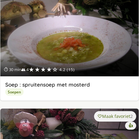
★★★★☆
⏱ 30 min
👥 4
4.2 (15)
Soep : spruitensoep met mosterd
Soepen
Maak favoriet
2
👍