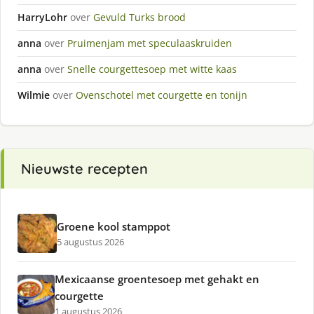
HarryLohr
over
Gevuld Turks brood
anna
over
Pruimenjam met speculaaskruiden
anna
over
Snelle courgettesoep met witte kaas
Wilmie
over
Ovenschotel met courgette en tonijn
Nieuwste recepten
Groene kool stamppot
5 augustus 2026
Mexicaanse groentesoep met gehakt en
courgette
1 augustus 2026