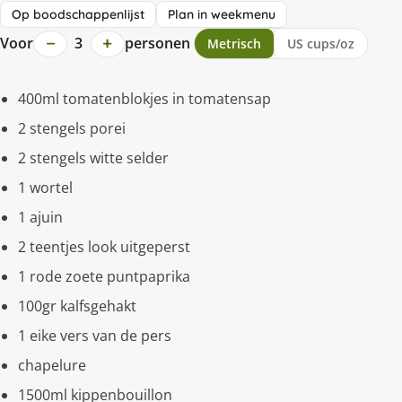
Op boodschappenlijst
Plan in weekmenu
−
+
Voor
3
personen
Metrisch
US cups/oz
400ml tomatenblokjes in tomatensap
2 stengels porei
2 stengels witte selder
1 wortel
1 ajuin
2 teentjes look uitgeperst
1 rode zoete puntpaprika
100gr kalfsgehakt
1 eike vers van de pers
chapelure
1500ml kippenbouillon