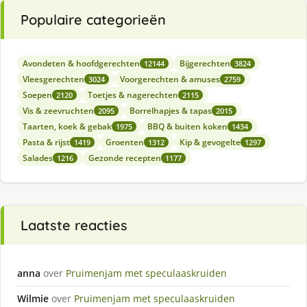
Populaire categorieën
Avondeten & hoofdgerechten
Bijgerechten
12144
3824
Vleesgerechten
Voorgerechten & amuses
3024
2759
Soepen
Toetjes & nagerechten
2120
2115
Vis & zeevruchten
Borrelhapjes & tapas
2095
2015
Taarten, koek & gebak
BBQ & buiten koken
1975
1434
Pasta & rijst
Groenten
Kip & gevogelte
1419
1312
1297
Salades
Gezonde recepten
1216
1177
Laatste reacties
anna
over
Pruimenjam met speculaaskruiden
Wilmie
over
Pruimenjam met speculaaskruiden