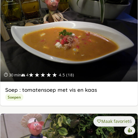
★★★★★
⏱ 30 min
👥 4
4.5 (18)
Soep : tomatensoep met vis en kaas
Soepen
Maak favoriet
6
👍