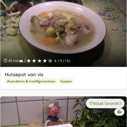
★★★★☆
⏱ 45 min
👥 2
4.13 (16)
Hutsepot van vis
Avondeten & hoofdgerechten
Soepen
Maak favoriet
3
👍