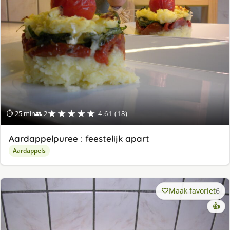
★★★★★
⏱ 25 min
👥 2
4.61 (18)
Aardappelpuree : feestelijk apart
Aardappels
Maak favoriet
6
👍