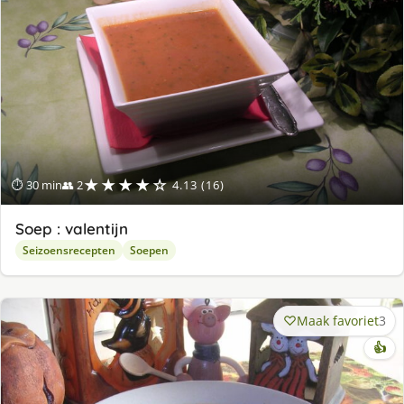
★★★★☆
⏱ 30 min
👥 2
4.13 (16)
Soep : valentijn
Seizoensrecepten
Soepen
Maak favoriet
3
👍