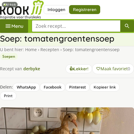
AI-kok
Inloggen
Registreren
Zoek een recept
Menu
Soep: tomatengroentensoep
U bent hier:
Home
›
Recepten
›
Soep: tomatengroentensoep
Soepen
Maak favoriet
0
Recept van
derbyke
👍
Lekker!
Delen:
WhatsApp
Facebook
Pinterest
Kopieer link
Print