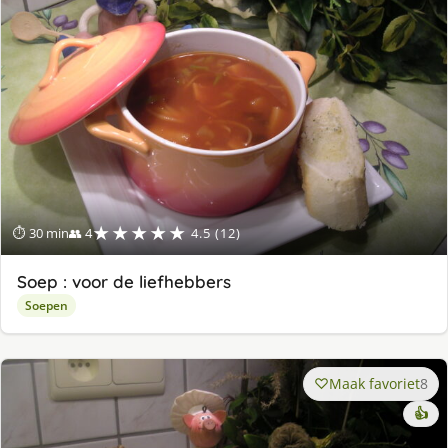
★★★★★
⏱ 30 min
👥 4
4.5 (12)
Soep : voor de liefhebbers
Soepen
Maak favoriet
8
👍