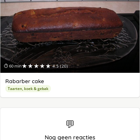
★★★★★
⏱ 60 min
4.5 (20)
Rabarber cake
Taarten, koek & gebak
💬
Nog geen reacties