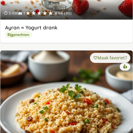
★★★★★
⏱ 5 min
👥 1
4.64 (90)
Ayran = Yogurt drank
Bijgerechten
Maak favoriet
7
👍