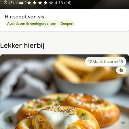
★★★★☆
⏱ 45 min
👥 2
4.13 (16)
Hutsepot van vis
Avondeten & hoofdgerechten
Soepen
Lekker hierbij
Maak favoriet
19
👍