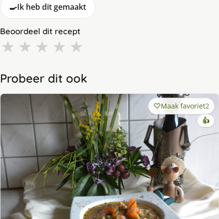
🍳
Ik heb dit gemaakt
Beoordeel dit recept
★
★
★
★
★
Probeer dit ook
Maak favoriet
2
👍