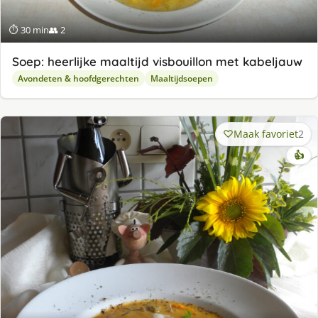
⏱ 30 min
👥 2
Soep: heerlijke maaltijd visbouillon met kabeljauw
Avondeten & hoofdgerechten
Maaltijdsoepen
Maak favoriet
2
👍