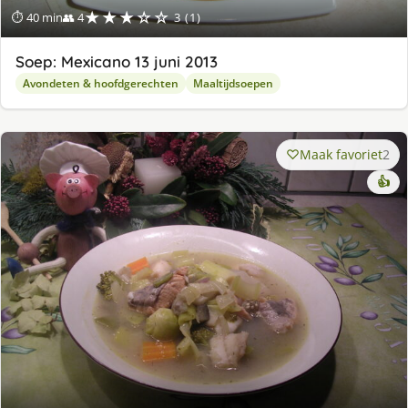
★★★☆☆
⏱ 40 min
👥 4
3 (1)
Soep: Mexicano 13 juni 2013
Avondeten & hoofdgerechten
Maaltijdsoepen
Maak favoriet
2
👍