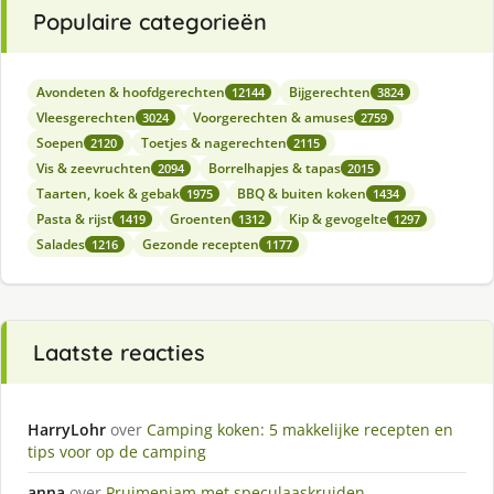
Populaire categorieën
Avondeten & hoofdgerechten
Bijgerechten
12144
3824
Vleesgerechten
Voorgerechten & amuses
3024
2759
Soepen
Toetjes & nagerechten
2120
2115
Vis & zeevruchten
Borrelhapjes & tapas
2094
2015
Taarten, koek & gebak
BBQ & buiten koken
1975
1434
Pasta & rijst
Groenten
Kip & gevogelte
1419
1312
1297
Salades
Gezonde recepten
1216
1177
Laatste reacties
HarryLohr
over
Camping koken: 5 makkelijke recepten en
tips voor op de camping
anna
over
Pruimenjam met speculaaskruiden