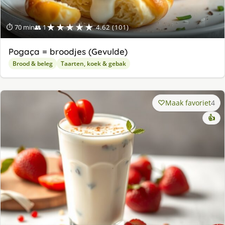
★★★★★
⏱ 70 min
👥 1
4.62 (101)
Pogaça = broodjes (Gevulde)
Brood & beleg
Taarten, koek & gebak
Maak favoriet
4
👍