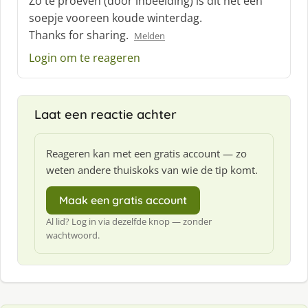
Zo te proeven (door inbeelding) is dit net een
h
soepje vooreen koude winterdag.
r
Thanks for sharing.
Melden
e
e
Login om te reageren
f
:
Laat een reactie achter
Reageren kan met een gratis account — zo
weten andere thuiskoks van wie de tip komt.
Maak een gratis account
Al lid? Log in via dezelfde knop — zonder
wachtwoord.