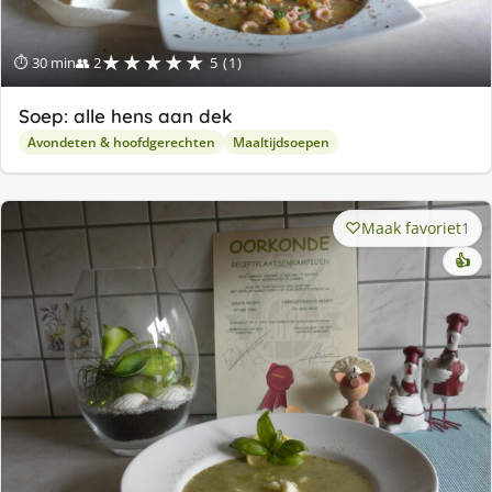
★★★★★
⏱ 30 min
👥 2
5 (1)
Soep: alle hens aan dek
Avondeten & hoofdgerechten
Maaltijdsoepen
Maak favoriet
1
👍