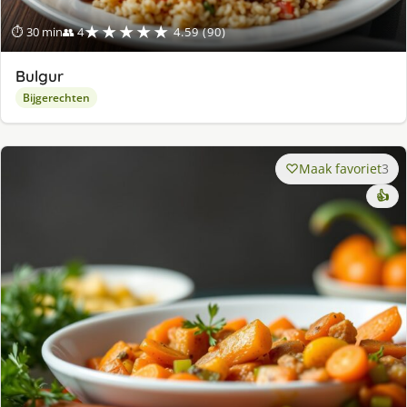
★★★★★
⏱ 30 min
👥 4
4.59 (90)
Bulgur
Bijgerechten
Maak favoriet
3
👍