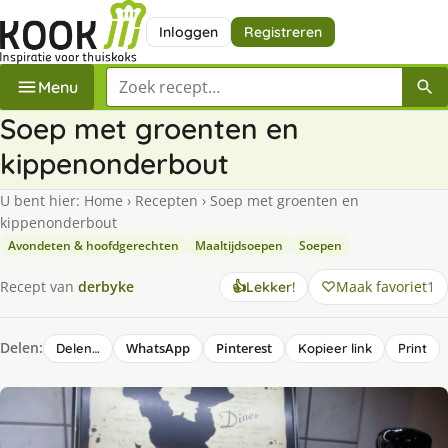
Inloggen
Registreren
Zoek een recept
Menu
Soep met groenten en
kippenonderbout
U bent hier:
Home
›
Recepten
›
Soep met groenten en
kippenonderbout
Avondeten & hoofdgerechten
Maaltijdsoepen
Soepen
Maak favoriet
1
Recept van
derbyke
👍
Lekker!
Delen:
WhatsApp
Pinterest
Delen…
Kopieer link
Print