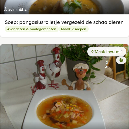
⏱ 30 min
👥 2
Soep: pangasiusrolletje vergezeld de schaaldieren
Avondeten & hoofdgerechten
Maaltijdsoepen
Maak favoriet
1
👍