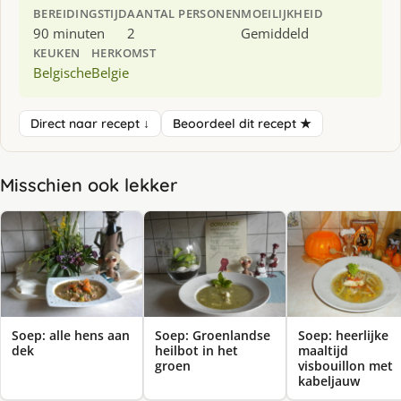
BEREIDINGSTIJD
AANTAL PERSONEN
MOEILIJKHEID
90 minuten
2
Gemiddeld
KEUKEN
HERKOMST
Belgische
Belgie
Direct naar recept ↓
Beoordeel dit recept ★
Misschien ook lekker
Soep: alle hens aan
Soep: Groenlandse
Soep: heerlijke
dek
heilbot in het
maaltijd
groen
visbouillon met
kabeljauw