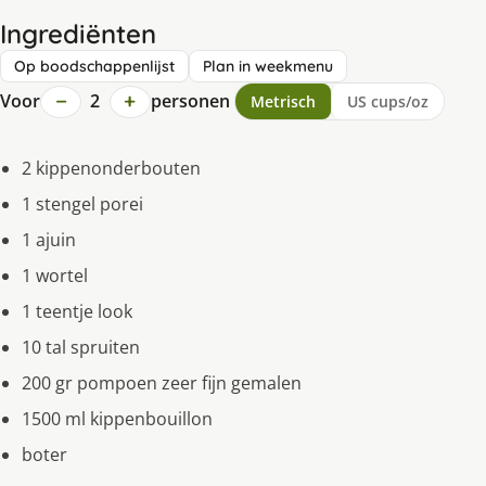
Ingrediënten
Op boodschappenlijst
Plan in weekmenu
−
+
Voor
2
personen
Metrisch
US cups/oz
2 kippenonderbouten
1 stengel porei
1 ajuin
1 wortel
1 teentje look
10 tal spruiten
200 gr pompoen zeer fijn gemalen
1500 ml kippenbouillon
boter