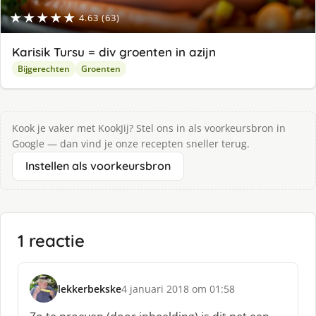
★★★★★
4.63 (63)
Karisik Tursu = div groenten in azijn
Bijgerechten
Groenten
Kook je vaker met KookJij? Stel ons in als voorkeursbron in
Google — dan vind je onze recepten sneller terug.
Instellen als voorkeursbron
1 reactie
lekkerbekske
4 januari 2018 om 01:58
s
c