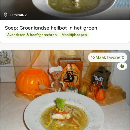
⏱ 30 min
👥 2
Soep: Groenlandse heilbot in het groen
Avondeten & hoofdgerechten
Maaltijdsoepen
Maak favoriet
0
👍