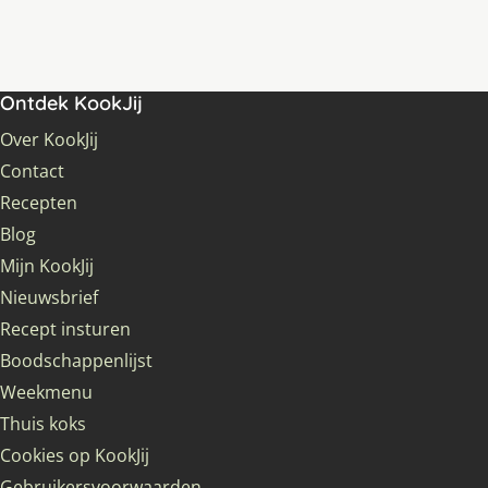
Ontdek KookJij
Over KookJij
Contact
Recepten
Blog
Mijn KookJij
Nieuwsbrief
Recept insturen
Boodschappenlijst
Weekmenu
Thuis koks
Cookies op KookJij
Gebruikersvoorwaarden