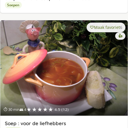
Soepen
Maak favoriet
6
👍
★★★★★
⏱ 30 min
👥 4
4.5 (12)
Soep : voor de liefhebbers