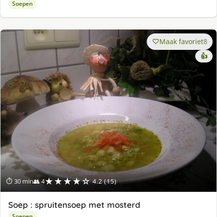
Soepen
Maak favoriet
8
👍
★★★★☆
⏱ 30 min
👥 4
4.2 (15)
Soep : spruitensoep met mosterd
Soepen