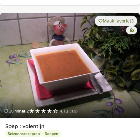
Maak favoriet
3
👍
★★★★☆
⏱ 30 min
👥 2
4.13 (16)
Soep : valentijn
Seizoensrecepten
Soepen