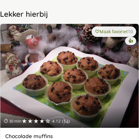
Lekker hierbij
Maak favoriet
10
👍
★★★★☆
⏱ 30 min
4.12 (52)
Chocolade muffins