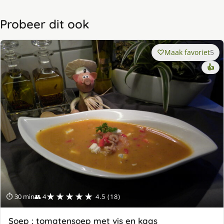
Probeer dit ook
Maak favoriet
5
👍
★★★★★
⏱ 30 min
👥 4
4.5 (18)
Soep : tomatensoep met vis en kaas