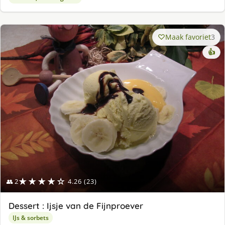
Maak favoriet
3
👍
★★★★☆
👥 2
4.26 (23)
Dessert : Ijsje van de Fijnproever
IJs & sorbets