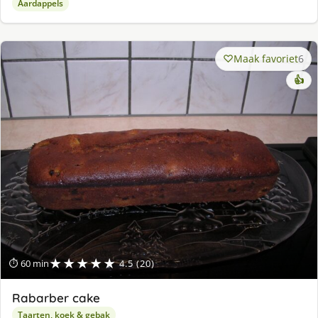
Aardappels
Maak favoriet
6
👍
★★★★★
⏱ 60 min
4.5 (20)
Rabarber cake
Taarten, koek & gebak