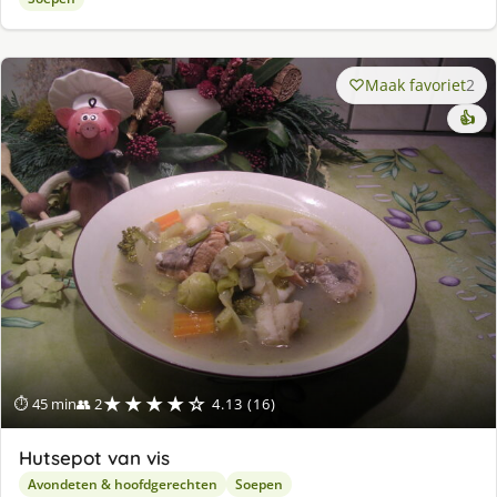
Maak favoriet
2
👍
★★★★☆
⏱ 45 min
👥 2
4.13 (16)
Hutsepot van vis
Avondeten & hoofdgerechten
Soepen