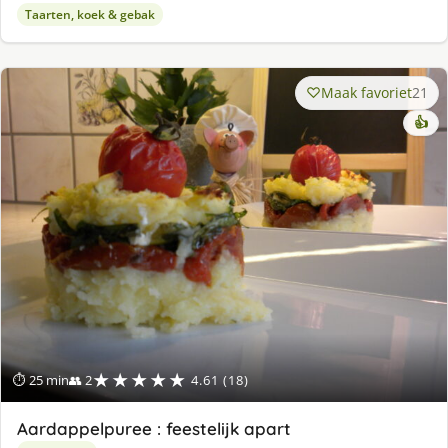
Taarten, koek & gebak
Maak favoriet
21
👍
★★★★★
⏱ 25 min
👥 2
4.61 (18)
Aardappelpuree : feestelijk apart