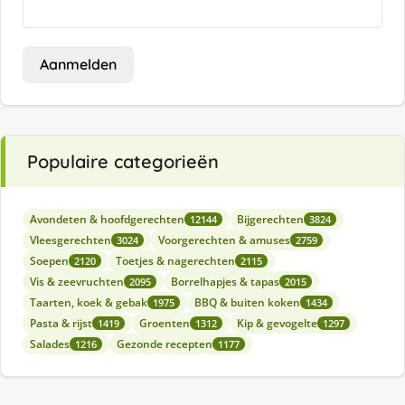
Aanmelden
Populaire categorieën
Avondeten & hoofdgerechten
Bijgerechten
12144
3824
Vleesgerechten
Voorgerechten & amuses
3024
2759
Soepen
Toetjes & nagerechten
2120
2115
Vis & zeevruchten
Borrelhapjes & tapas
2095
2015
Taarten, koek & gebak
BBQ & buiten koken
1975
1434
Pasta & rijst
Groenten
Kip & gevogelte
1419
1312
1297
Salades
Gezonde recepten
1216
1177