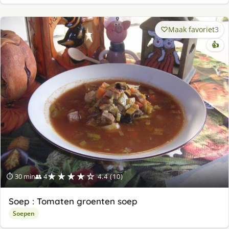
Maak favoriet
3
👍
★★★★☆
⏱ 30 min
👥 4
4.4 (10)
Soep : Tomaten groenten soep
Soepen