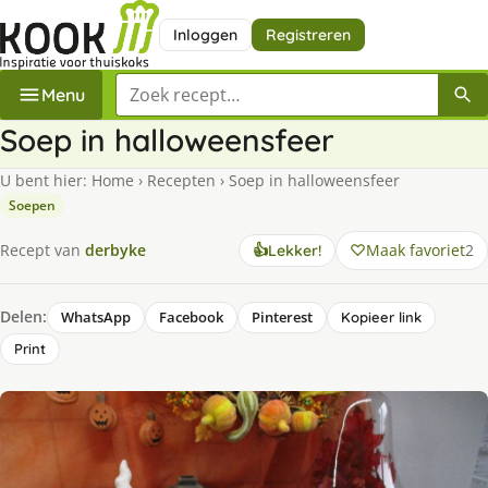
Inloggen
Registreren
Zoek een recept
Menu
Soep in halloweensfeer
U bent hier:
Home
›
Recepten
›
Soep in halloweensfeer
Soepen
Maak favoriet
2
Recept van
derbyke
👍
Lekker!
Delen:
WhatsApp
Facebook
Pinterest
Kopieer link
Print