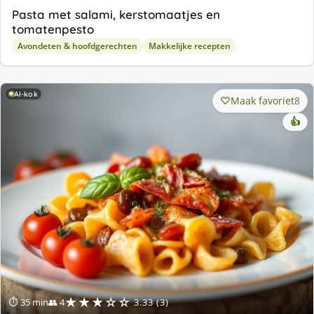
Pasta met salami, kerstomaatjes en
tomatenpesto
Avondeten & hoofdgerechten
Makkelijke recepten
AI-kok
Maak favoriet
8
👍
★★★☆☆
⏱ 35 min
👥 4
3.33 (3)