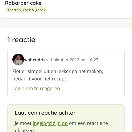
Rabarber cake
Taarten, koek & gebak
1 reactie
whhendriks
11 oktober 2012 om 16:27
s
c
Ziet er simpel uit en lekker ga het maken,
h
bedankt voor het recept.
r
e
Login om te reageren
e
f
:
Laat een reactie achter
Je moet
ingelogd zijn op
om een reactie te
plaatsen.