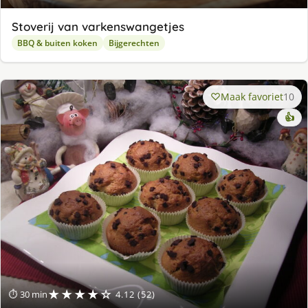
Stoverij van varkenswangetjes
BBQ & buiten koken
Bijgerechten
Maak favoriet
10
👍
★★★★☆
⏱ 30 min
4.12 (52)