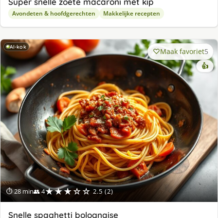
Super snelle zoete macaroni met kip
Avondeten & hoofdgerechten
Makkelijke recepten
AI-kok
Maak favoriet
5
👍
★★★☆☆
⏱ 28 min
👥 4
2.5 (2)
Snelle spaghetti bolognaise