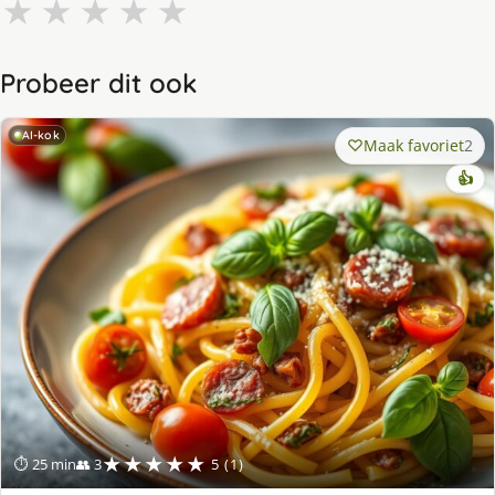
★
★
★
★
★
Probeer dit ook
AI-kok
Maak favoriet
2
👍
★★★★★
⏱ 25 min
👥 3
5 (1)