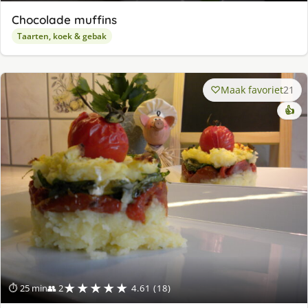
Chocolade muffins
Taarten, koek & gebak
Maak favoriet
21
👍
★★★★★
⏱ 25 min
👥 2
4.61 (18)