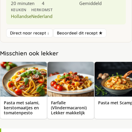
20 minuten
4
Gemiddeld
KEUKEN
HERKOMST
Hollandse
Nederland
Direct naar recept ↓
Beoordeel dit recept ★
Misschien ook lekker
Pasta met salami,
Farfalle
Pasta met Scamp
kerstomaatjes en
(Vlindermacaroni)
tomatenpesto
Lekker makkelijk