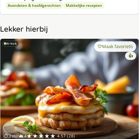
Avondeten & hoofdgerechten
Makkelijke recepten
Lekker hierbij
AI-kok
Maak favoriet
6
👍
★★★★★
⏱ 2 min
👥 4
4.57 (28)