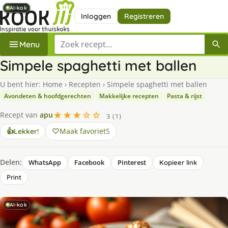
AI-kok
AI-kok
AI-kok
AI-kok
AI-kok
AI-kok
AI-kok
Inloggen
Registreren
Zoek een recept
Menu
Simpele spaghetti met ballen
U bent hier:
Home
›
Recepten
›
Simpele spaghetti met ballen
Avondeten & hoofdgerechten
Makkelijke recepten
Pasta & rijst
★★★☆☆
Recept van
apu
3 (1)
Maak favoriet
5
👍
Lekker!
Delen:
WhatsApp
Facebook
Pinterest
Kopieer link
Print
AI-kok