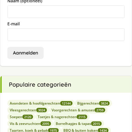
Naam (optioneel)
E-mail
Aanmelden
Populaire categorieën
Avondeten & hoofdgerechten
Bijgerechten
12144
3824
Vleesgerechten
Voorgerechten & amuses
3024
2759
Soepen
Toetjes & nagerechten
2120
2115
Vis & zeevruchten
Borrelhapjes & tapas
2095
2015
Taarten, koek & gebak
BBQ & buiten koken
1975
1434