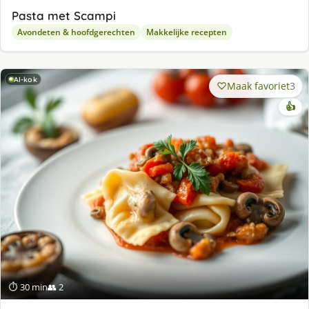
Pasta met Scampi
Avondeten & hoofdgerechten
Makkelijke recepten
AI-kok
Maak favoriet
3
👍
⏱ 30 min
👥 2