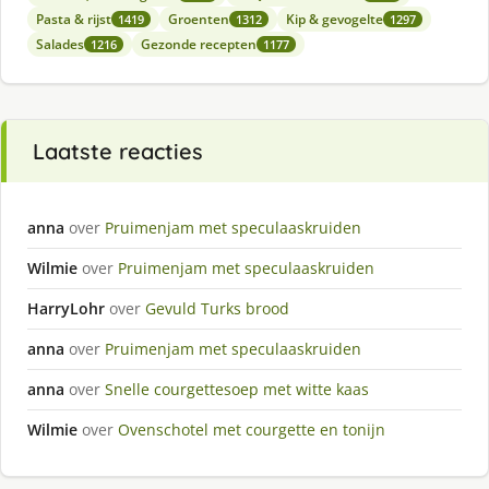
Pasta & rijst
Groenten
Kip & gevogelte
1419
1312
1297
Salades
Gezonde recepten
1216
1177
Laatste reacties
anna
over
Pruimenjam met speculaaskruiden
Wilmie
over
Pruimenjam met speculaaskruiden
HarryLohr
over
Gevuld Turks brood
anna
over
Pruimenjam met speculaaskruiden
anna
over
Snelle courgettesoep met witte kaas
Wilmie
over
Ovenschotel met courgette en tonijn