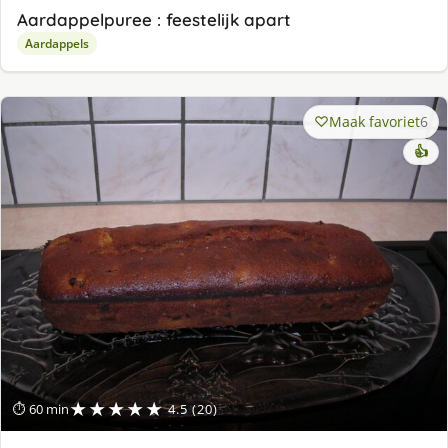
Aardappelpuree : feestelijk apart
Aardappels
Maak favoriet
6
👍
★★★★★
⏱ 60 min
4.5 (20)