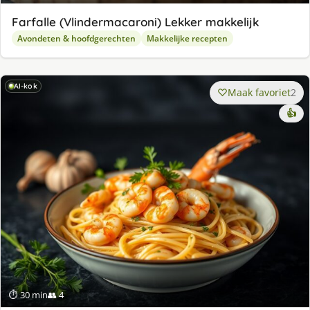
Farfalle (Vlindermacaroni) Lekker makkelijk
Avondeten & hoofdgerechten
Makkelijke recepten
AI-kok
Maak favoriet
2
👍
⏱ 30 min
👥 4