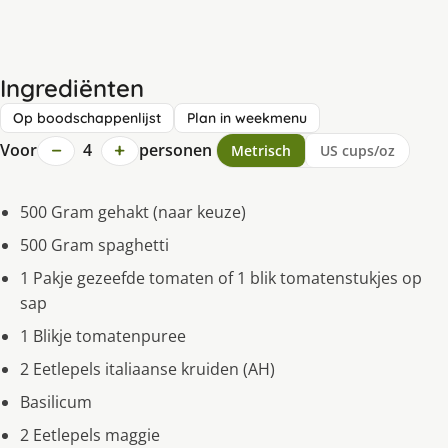
Ingrediënten
Op boodschappenlijst
Plan in weekmenu
−
+
Voor
4
personen
Metrisch
US cups/oz
500 Gram gehakt (naar keuze)
500 Gram spaghetti
1 Pakje gezeefde tomaten of 1 blik tomatenstukjes op
sap
1 Blikje tomatenpuree
2 Eetlepels italiaanse kruiden (AH)
Basilicum
2 Eetlepels maggie