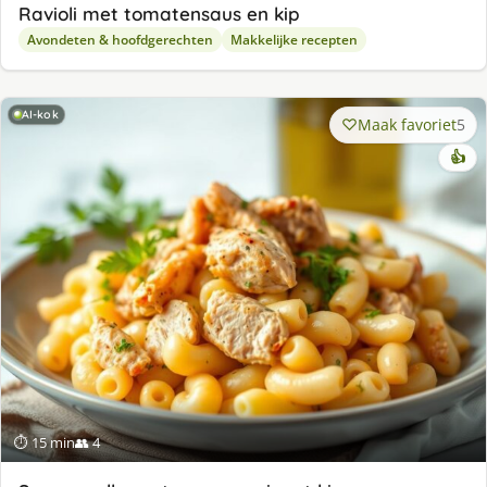
Ravioli met tomatensaus en kip
Avondeten & hoofdgerechten
Makkelijke recepten
AI-kok
Maak favoriet
5
👍
⏱ 15 min
👥 4