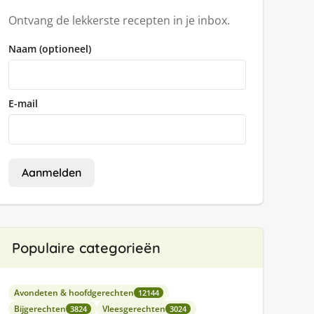
Ontvang de lekkerste recepten in je inbox.
Naam (optioneel)
E-mail
Aanmelden
Populaire categorieën
Avondeten & hoofdgerechten
12144
Bijgerechten
Vleesgerechten
3824
3024