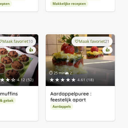
cepten
Makkelijke recepten
Maak favoriet
10
Maak favoriet
21
👍
👍
⏱ 25 min
👥 2
★★☆
★★★★★
4.12 (52)
4.61 (18)
muffins
Aardappelpuree :
feestelijk apart
 & gebak
Aardappels