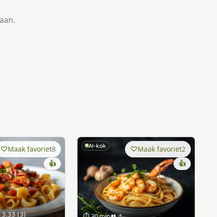
taan.
AI-kok
Maak favoriet
8
Maak favoriet
2
👍
👍
3.33 (3)
⏱ 30 min
👥 4