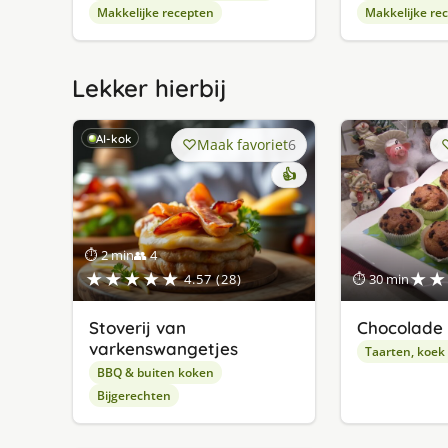
Makkelijke recepten
Makkelijke re
Lekker hierbij
AI-kok
Maak favoriet
6
👍
⏱ 2 min
👥 4
★★★★★
★★
4.57 (28)
⏱ 30 min
Stoverij van
Chocolade 
varkenswangetjes
Taarten, koek
BBQ & buiten koken
Bijgerechten