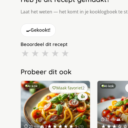
Laat het weten — het komt in je kooklogboek te s
🍳
Gekookt!
Beoordeel dit recept
★
★
★
★
★
Probeer dit ook
AI-kok
AI-kok
Maak favoriet
2
👍
⏱ 35 min
👥 4
★★★★★
★★★☆☆
⏱ 25 min
👥 3
5 (1)