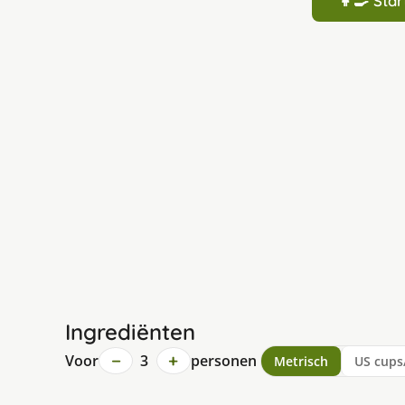
👩‍🍳 St
Ingrediënten
−
+
Voor
3
personen
Metrisch
US cups