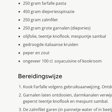
250 gram farfalle pasta
450 gram diepvriesspinazie
250 gram zalmfilet
250 gram grote garnalen (diepvries)
olijfolie, teentje knoflook, mespuntje sambal
gedroogde italiaanse kruiden
peper en zout
ongeveer 100 cl. soyacuisine of kookroom
Bereidingswijze
Kook Farfalle volgens gebruiksaanwijzing. Ontd
Garnalen laten ontdooien, darmkanalen verwijde
geperst teentje knoflook en mespunt sambal.
De zalmfilet garen (in pannetje water of in beet