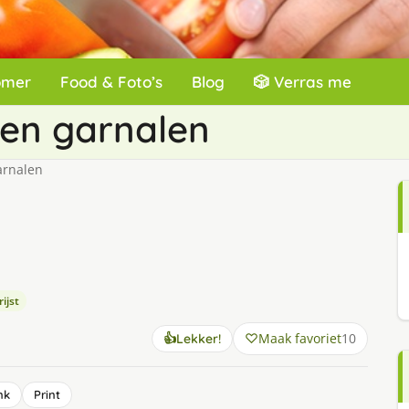
omer
Food & Foto’s
Blog
🎲 Verras me
 en garnalen
arnalen
ijst
Maak favoriet
10
👍
Lekker!
nk
Print