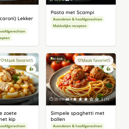
Pasta met Scampi
caroni) Lekker
Avondeten & hoofdgerechten
Makkelijke recepten
hoofdgerechten
cepten
AI-kok
Maak favoriet
5
Maak favoriet
5
👍
👍
★★★☆☆
⏱ 20 min
👥 4
3 (1)
e zoete
Simpele spaghetti met
et kip
ballen
hoofdgerechten
Avondeten & hoofdgerechten