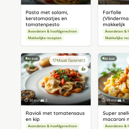
Pasta met salami,
Farfalle
kerstomaatjes en
(Vlinderma
tomatenpesto
makkelijk
Avondeten & hoofdgerechten
Avondeten & 
Makkelijke recepten
Makkelijke re
AI-kok
AI-kok
Maak favoriet
3
👍
⏱ 30 min
👥 2
⏱ 15 min
👥 4
Ravioli met tomatensaus
Super snell
en kip
macaroni m
Avondeten & hoofdgerechten
Avondeten & 