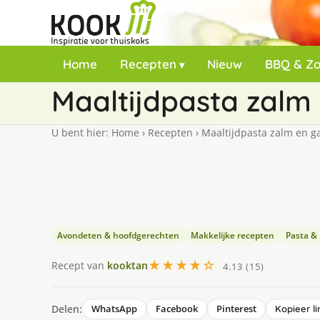
Home
Recepten
Nieuw
BBQ & Z
Maaltijdpasta zalm
U bent hier:
Home
›
Recepten
›
Maaltijdpasta zalm en g
Avondeten & hoofdgerechten
Makkelijke recepten
Pasta & r
★★★★☆
Recept van
kooktan
4.13 (15)
Delen:
WhatsApp
Facebook
Pinterest
Kopieer li