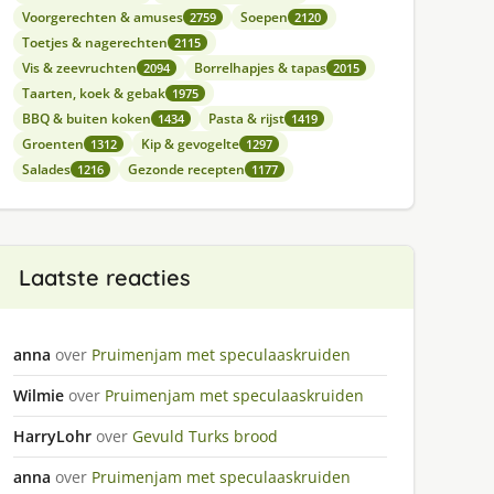
Voorgerechten & amuses
Soepen
2759
2120
Toetjes & nagerechten
2115
Vis & zeevruchten
Borrelhapjes & tapas
2094
2015
Taarten, koek & gebak
1975
BBQ & buiten koken
Pasta & rijst
1434
1419
Groenten
Kip & gevogelte
1312
1297
Salades
Gezonde recepten
1216
1177
Laatste reacties
anna
over
Pruimenjam met speculaaskruiden
Wilmie
over
Pruimenjam met speculaaskruiden
HarryLohr
over
Gevuld Turks brood
anna
over
Pruimenjam met speculaaskruiden