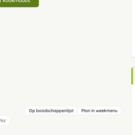
art kookmodus
Op boodschappenlijst
Plan in weekmenu
/oz