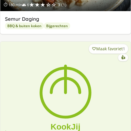
★★★☆☆
⏱ 180 min
👥 6
3 (1)
Semur Daging
BBQ & buiten koken
Bijgerechten
Maak favoriet
1
👍