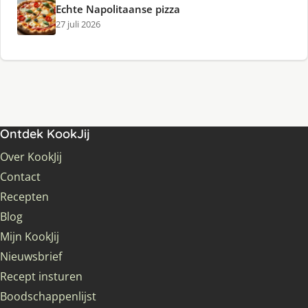
Echte Napolitaanse pizza
27 juli 2026
Ontdek KookJij
Over KookJij
Contact
Recepten
Blog
Mijn KookJij
Nieuwsbrief
Recept insturen
Boodschappenlijst