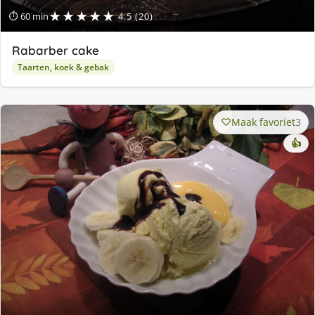
★★★★★
⏱ 60 min
4.5 (20)
Rabarber cake
Taarten, koek & gebak
Maak favoriet
3
👍