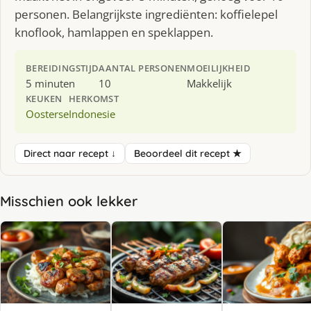
personen. Belangrijkste ingrediënten: koffielepel
knoflook, hamlappen en speklappen.
BEREIDINGSTIJD
AANTAL PERSONEN
MOEILIJKHEID
5 minuten
10
Makkelijk
KEUKEN
HERKOMST
Oosterse
Indonesie
Direct naar recept ↓
Beoordeel dit recept ★
Misschien ook lekker