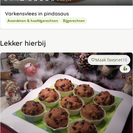
Varkensvlees in pindasaus
Avondeten & hoofdgerechten
Bijgerechten
Lekker hierbij
Maak favoriet
10
👍