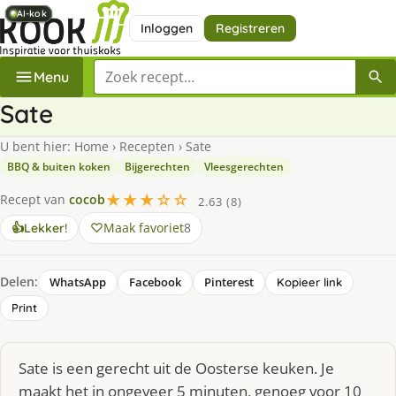
AI-kok
AI-kok
AI-kok
AI-kok
AI-kok
Inloggen
Registreren
Zoek een recept
Menu
Sate
U bent hier:
Home
›
Recepten
›
Sate
BBQ & buiten koken
Bijgerechten
Vleesgerechten
★★★☆☆
Recept van
cocob
2.63 (8)
Maak favoriet
8
👍
Lekker!
Delen:
WhatsApp
Facebook
Pinterest
Kopieer link
Print
Sate is een gerecht uit de Oosterse keuken. Je
maakt het in ongeveer 5 minuten, genoeg voor 10