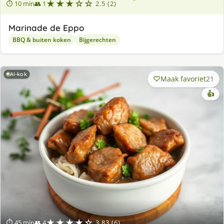
★★★☆☆
⏱ 10 min
👥 1
2.5 (2)
Marinade de Eppo
BBQ & buiten koken
Bijgerechten
AI-kok
Maak favoriet
21
👍
★★★★☆
⏱ 45 min
👥 4
3.83 (6)