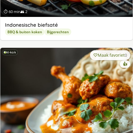
⏱ 60 min
👥 2
Indonesische biefsaté
BBQ & buiten koken
Bijgerechten
AI-kok
Maak favoriet
0
👍