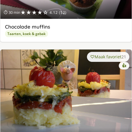
★★★★☆
⏱ 30 min
4.12 (52)
Chocolade muffins
Taarten, koek & gebak
Maak favoriet
21
👍