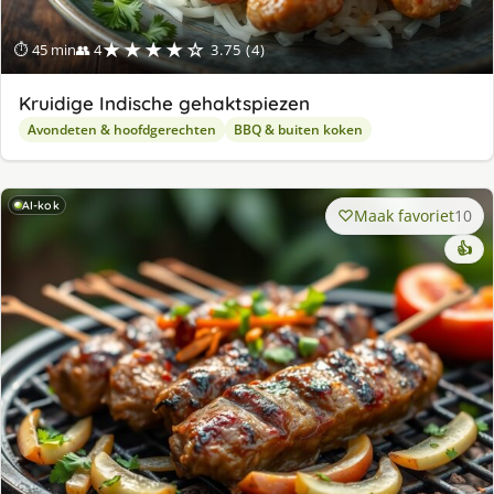
★★★★☆
⏱ 45 min
👥 4
3.75 (4)
Kruidige Indische gehaktspiezen
Avondeten & hoofdgerechten
BBQ & buiten koken
AI-kok
Maak favoriet
10
👍