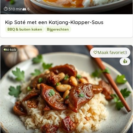
⏱ 510 min
👥 6
Kip Saté met een Katjang-Klapper-Saus
BBQ & buiten koken
Bijgerechten
AI-kok
Maak favoriet
3
👍