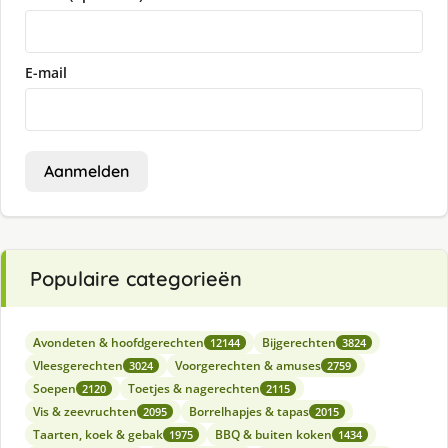
E-mail
Aanmelden
Populaire categorieën
Avondeten & hoofdgerechten
Bijgerechten
12144
3824
Vleesgerechten
Voorgerechten & amuses
3024
2759
Soepen
Toetjes & nagerechten
2120
2115
Vis & zeevruchten
Borrelhapjes & tapas
2095
2015
Taarten, koek & gebak
BBQ & buiten koken
1975
1434