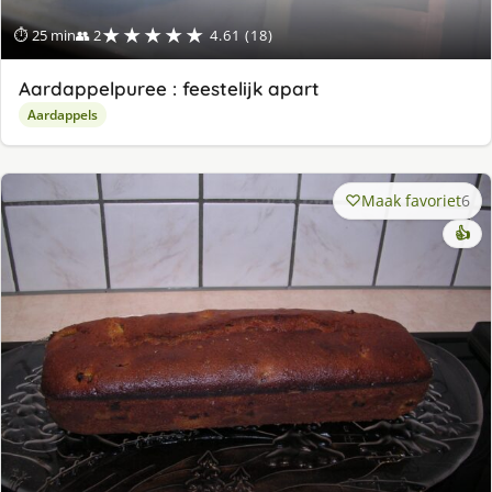
★★★★★
⏱ 25 min
👥 2
4.61 (18)
Aardappelpuree : feestelijk apart
Aardappels
Maak favoriet
6
👍