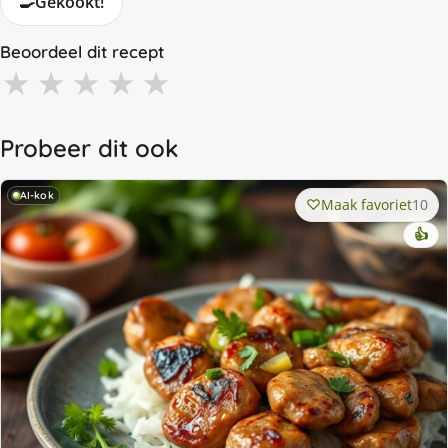
🍳
Gekookt!
Beoordeel dit recept
★
★
★
★
★
Probeer dit ook
AI-kok
Maak favoriet
10
👍