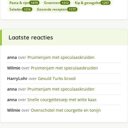
Pasta & rijst
Groenten
Kip & gevogelte
1419
1312
1297
Salades
Gezonde recepten
1216
1177
Laatste reacties
anna
over
Pruimenjam met speculaaskruiden
Wilmie
over
Pruimenjam met speculaaskruiden
HarryLohr
over
Gevuld Turks brood
anna
over
Pruimenjam met speculaaskruiden
anna
over
Snelle courgettesoep met witte kaas
Wilmie
over
Ovenschotel met courgette en tonijn