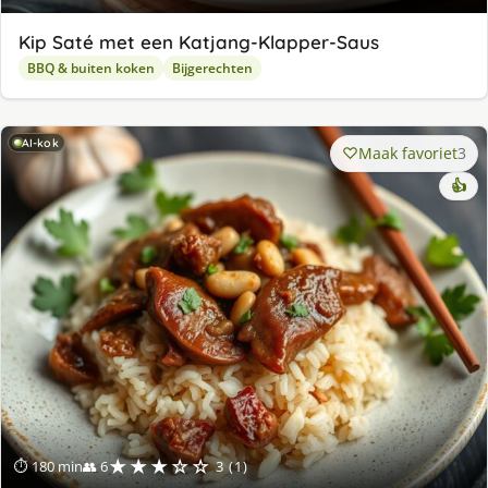
Kip Saté met een Katjang-Klapper-Saus
BBQ & buiten koken
Bijgerechten
AI-kok
Maak favoriet
3
👍
★★★☆☆
⏱ 180 min
👥 6
3 (1)