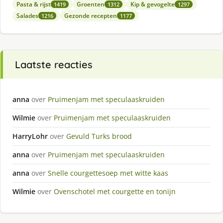
Pasta & rijst
Groenten
Kip & gevogelte
1419
1312
1297
Salades
Gezonde recepten
1216
1177
Laatste reacties
anna
over
Pruimenjam met speculaaskruiden
Wilmie
over
Pruimenjam met speculaaskruiden
HarryLohr
over
Gevuld Turks brood
anna
over
Pruimenjam met speculaaskruiden
anna
over
Snelle courgettesoep met witte kaas
Wilmie
over
Ovenschotel met courgette en tonijn