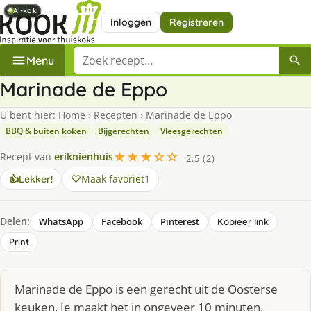
AI-kok
AI-kok
AI-kok
AI-kok
AI-kok
AI-kok
Inloggen
Registreren
Zoek een recept
Menu
Marinade de Eppo
U bent hier:
Home
›
Recepten
›
Marinade de Eppo
BBQ & buiten koken
Bijgerechten
Vleesgerechten
★★★☆☆
Recept van
eriknienhuis
2.5 (2)
Maak favoriet
1
👍
Lekker!
Delen:
WhatsApp
Facebook
Pinterest
Kopieer link
Print
Marinade de Eppo is een gerecht uit de Oosterse
keuken. Je maakt het in ongeveer 10 minuten,