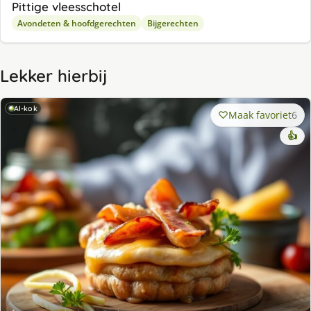
Pittige vleesschotel
Avondeten & hoofdgerechten
Bijgerechten
Lekker hierbij
AI-kok
Maak favoriet
6
👍