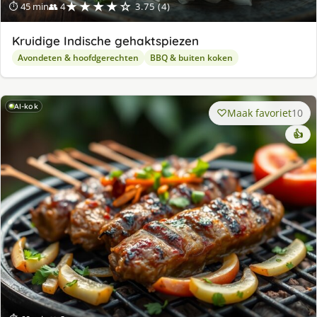
★★★★☆
⏱ 45 min
👥 4
3.75 (4)
Kruidige Indische gehaktspiezen
Avondeten & hoofdgerechten
BBQ & buiten koken
AI-kok
Maak favoriet
10
👍