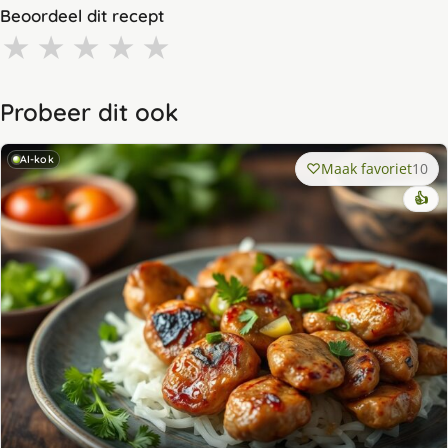
Beoordeel dit recept
★
★
★
★
★
Probeer dit ook
AI-kok
Maak favoriet
10
👍