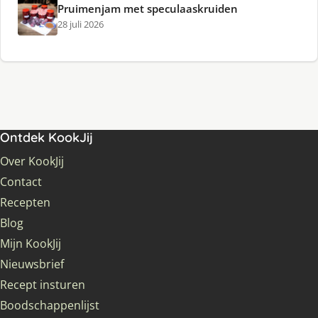
Pruimenjam met speculaaskruiden
28 juli 2026
Ontdek KookJij
Over KookJij
Contact
Recepten
Blog
Mijn KookJij
Nieuwsbrief
Recept insturen
Boodschappenlijst