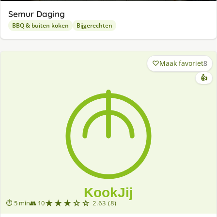
Semur Daging
BBQ & buiten koken
Bijgerechten
Maak favoriet
8
👍
★★★☆☆
⏱ 5 min
👥 10
2.63 (8)