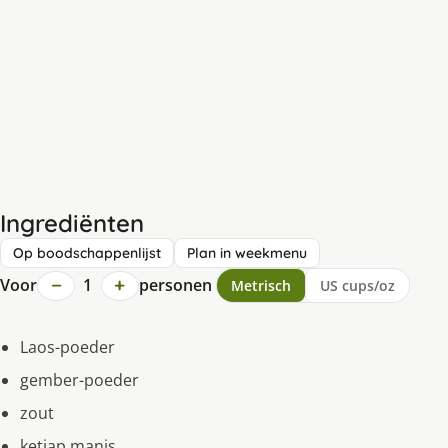
Ingrediënten
Op boodschappenlijst
Plan in weekmenu
−
+
Voor
1
personen
Metrisch
US cups/oz
Laos-poeder
gember-poeder
zout
ketjap manis