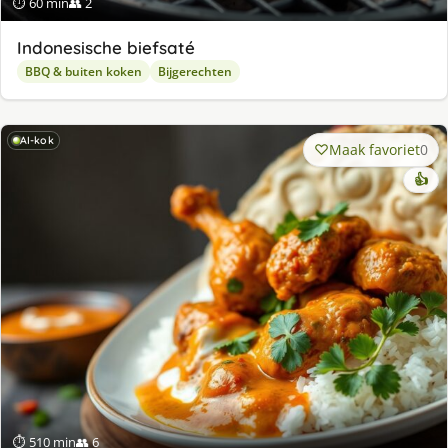
⏱ 60 min
👥 2
Indonesische biefsaté
BBQ & buiten koken
Bijgerechten
AI-kok
Maak favoriet
0
👍
⏱ 510 min
👥 6