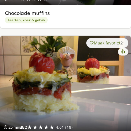
Chocolade muffins
Taarten, koek & gebak
Maak favoriet
21
👍
★★★★★
⏱ 25 min
👥 2
4.61 (18)