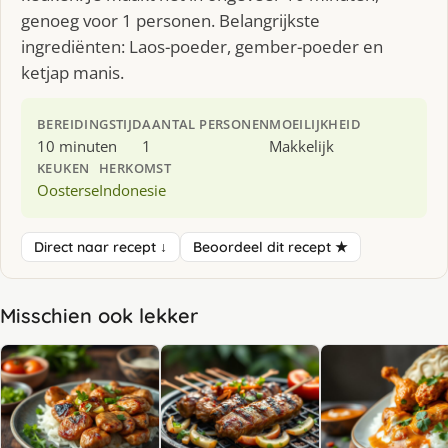
genoeg voor 1 personen. Belangrijkste
ingrediënten: Laos-poeder, gember-poeder en
ketjap manis.
BEREIDINGSTIJD
AANTAL PERSONEN
MOEILIJKHEID
10 minuten
1
Makkelijk
KEUKEN
HERKOMST
Oosterse
Indonesie
Direct naar recept ↓
Beoordeel dit recept ★
Misschien ook lekker