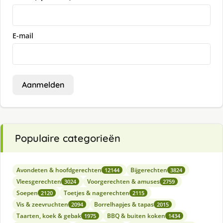
E-mail
Aanmelden
Populaire categorieën
Avondeten & hoofdgerechten
Bijgerechten
12144
3824
Vleesgerechten
Voorgerechten & amuses
3024
2759
Soepen
Toetjes & nagerechten
2120
2115
Vis & zeevruchten
Borrelhapjes & tapas
2094
2015
Taarten, koek & gebak
BBQ & buiten koken
1975
1434