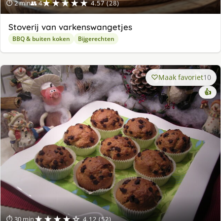
★★★★★
⏱ 2 min
👥 4
4.57 (28)
Stoverij van varkenswangetjes
BBQ & buiten koken
Bijgerechten
Maak favoriet
10
👍
★★★★☆
⏱ 30 min
4.12 (52)