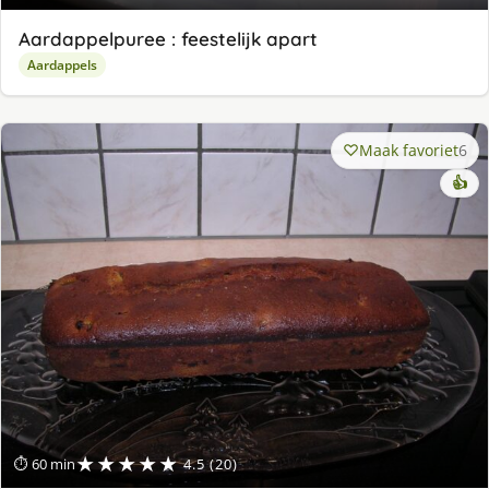
Aardappelpuree : feestelijk apart
Aardappels
Maak favoriet
6
👍
★★★★★
⏱ 60 min
4.5 (20)