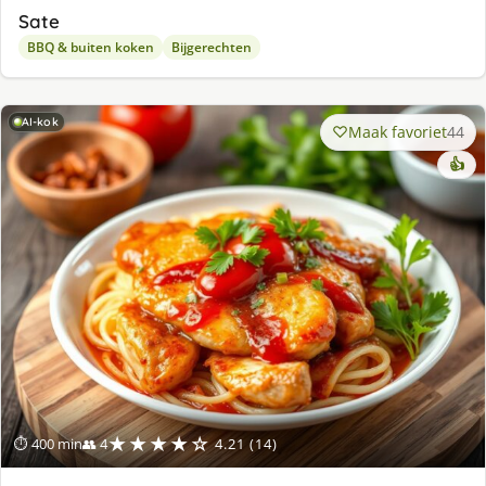
Sate
BBQ & buiten koken
Bijgerechten
AI-kok
Maak favoriet
44
👍
★★★★☆
⏱ 400 min
👥 4
4.21 (14)