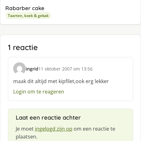
Rabarber cake
Taarten, koek & gebak
1 reactie
ingrid
11 oktober 2007 om 13:56
s
c
maak dit altijd met kipfilet,ook erg lekker
h
Login om te reageren
r
e
e
f
Laat een reactie achter
:
Je moet
ingelogd zijn op
om een reactie te
plaatsen.