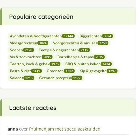
Populaire categorieën
Avondeten & hoofdgerechten
Bijgerechten
12144
3824
Vleesgerechten
Voorgerechten & amuses
3024
2759
Soepen
Toetjes & nagerechten
2120
2115
Vis & zeevruchten
Borrelhapjes & tapas
2095
2015
Taarten, koek & gebak
BBQ & buiten koken
1975
1434
Pasta & rijst
Groenten
Kip & gevogelte
1419
1312
1297
Salades
Gezonde recepten
1216
1177
Laatste reacties
anna
over
Pruimenjam met speculaaskruiden