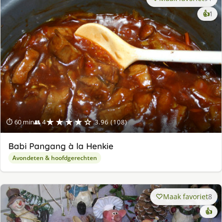
ke
👍
1
lek
ge
★★★★☆
⏱ 60 min
👥 4
3.96 (108)
Babi Pangang à la Henkie
Avondeten & hoofdgerechten
Maak favoriet
8
👍