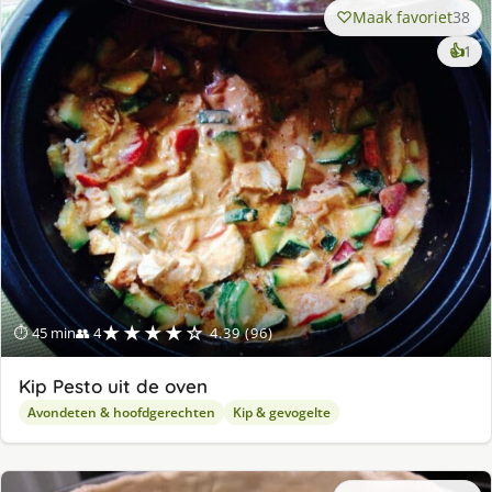
Maak favoriet
38
ke
👍
1
lek
ge
★★★★☆
⏱ 45 min
👥 4
4.39 (96)
Kip Pesto uit de oven
Avondeten & hoofdgerechten
Kip & gevogelte