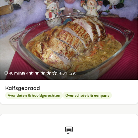
★★★★☆
⏱ 40 min
👥 4
4.31 (29)
Kalfsgebraad
Avondeten & hoofdgerechten
Ovenschotels & eenpans
💬