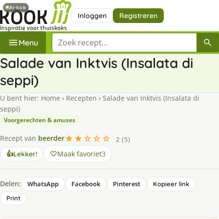
AI-kok
Inloggen
Registreren
Zoek een recept
Menu
Salade van Inktvis (Insalata di
seppi)
U bent hier:
Home
›
Recepten
›
Salade van Inktvis (Insalata di
seppi)
Voorgerechten & amuses
★★☆☆☆
Recept van
beerder
2 (5)
Maak favoriet
3
👍
Lekker!
Delen:
WhatsApp
Facebook
Pinterest
Kopieer link
Print