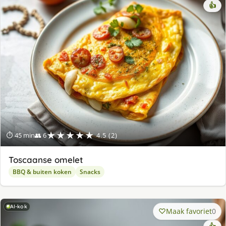
👍
★★★★★
⏱ 45 min
👥 6
4.5 (2)
Toscaanse omelet
BBQ & buiten koken
Snacks
AI-kok
Maak favoriet
0