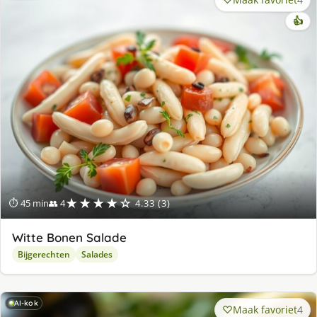
👍
★★★★☆
⏱ 45 min
👥 4
4.33 (3)
Witte Bonen Salade
Bijgerechten
Salades
AI-kok
Maak favoriet
4