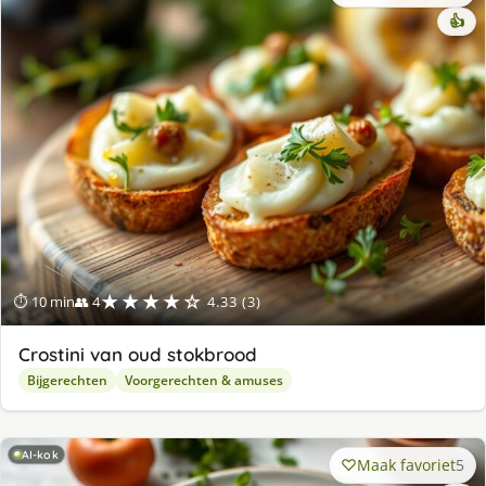
👍
★★★★☆
⏱ 10 min
👥 4
4.33 (3)
Crostini van oud stokbrood
Bijgerechten
Voorgerechten & amuses
AI-kok
Maak favoriet
5