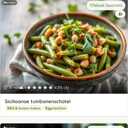
AI-kok
Maak favoriet
4
👍
★★★★★
⏱ 30 min
👥 4
4.75 (4)
Siciliaanse tuinbonenschotel
BBQ & buiten koken
Bijgerechten
AI-kok