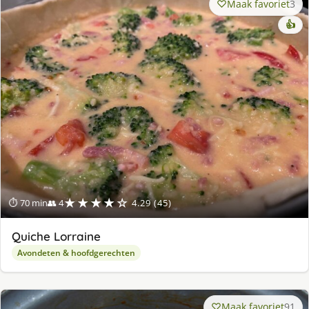
Maak favoriet
3
👍
★★★★☆
⏱ 70 min
👥 4
4.29 (45)
Quiche Lorraine
Avondeten & hoofdgerechten
Maak favoriet
91