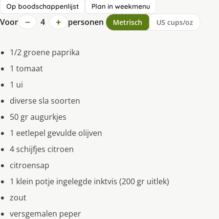
Op boodschappenlijst
Plan in weekmenu
−
+
Voor
4
personen
Metrisch
US cups/oz
1/2 groene paprika
1 tomaat
1 ui
diverse sla soorten
50 gr augurkjes
1 eetlepel gevulde olijven
4 schijfjes citroen
citroensap
1 klein potje ingelegde inktvis (200 gr uitlek)
zout
versgemalen peper