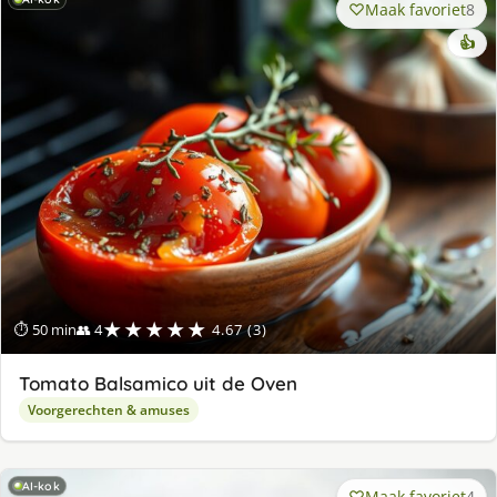
Maak favoriet
8
👍
★★★★★
⏱ 50 min
👥 4
4.67 (3)
Tomato Balsamico uit de Oven
Voorgerechten & amuses
AI-kok
Maak favoriet
4