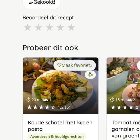
🍳
Gekookt!
Beoordeel dit recept
★
★
★
★
★
Probeer dit ook
Maak favoriet
3
👍
⏱ 20 min
👥 1
⏱ 15 min
👥 2
★★★★☆
★★★★☆
4.2 (5)
Koude schotel met kip en
Tomaat met
pasta
garnalen o
van groen
Avondeten & hoofdgerechten