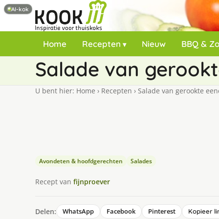
AI-kok
Home
Recepten
Nieuw
BBQ & Z
Salade van gerookt
U bent hier:
Home
›
Recepten
›
Salade van gerookte een
Avondeten & hoofdgerechten
Salades
Recept van
fijnproever
Delen:
WhatsApp
Facebook
Pinterest
Kopieer li