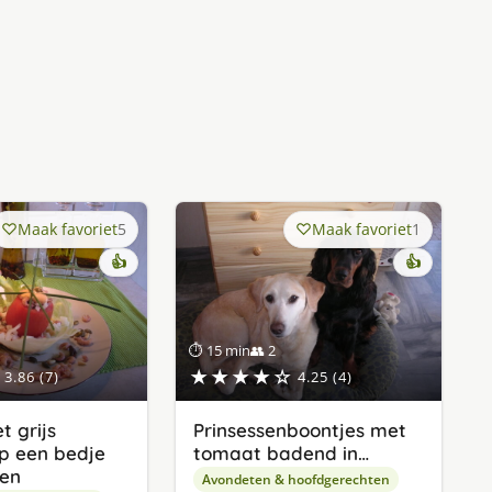
Maak favoriet
5
Maak favoriet
1
👍
👍
⏱ 15 min
👥 2
★★★★☆
3.86 (7)
4.25 (4)
 grijs
Prinsessenboontjes met
p een bedje
tomaat badend in…
ten
Avondeten & hoofdgerechten