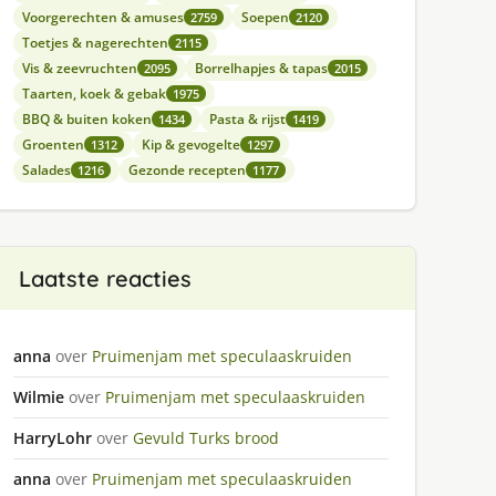
Voorgerechten & amuses
Soepen
2759
2120
Toetjes & nagerechten
2115
Vis & zeevruchten
Borrelhapjes & tapas
2095
2015
Taarten, koek & gebak
1975
BBQ & buiten koken
Pasta & rijst
1434
1419
Groenten
Kip & gevogelte
1312
1297
Salades
Gezonde recepten
1216
1177
Laatste reacties
anna
over
Pruimenjam met speculaaskruiden
Wilmie
over
Pruimenjam met speculaaskruiden
HarryLohr
over
Gevuld Turks brood
anna
over
Pruimenjam met speculaaskruiden