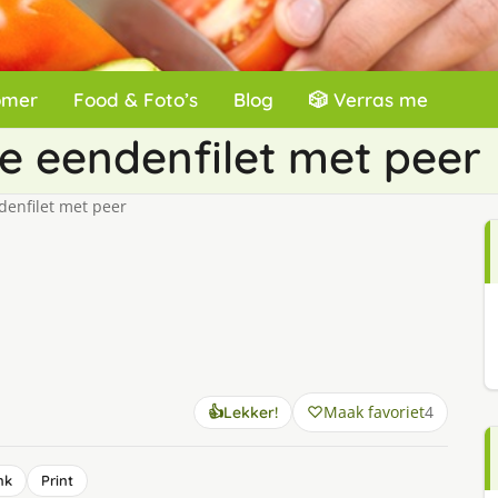
omer
Food & Foto’s
Blog
🎲 Verras me
e eendenfilet met peer
denfilet met peer
Maak favoriet
4
👍
Lekker!
nk
Print