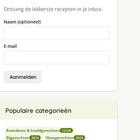
Ontvang de lekkerste recepten in je inbox.
Naam (optioneel)
E-mail
Aanmelden
Populaire categorieën
Avondeten & hoofdgerechten
12144
Bijgerechten
Vleesgerechten
3824
3024