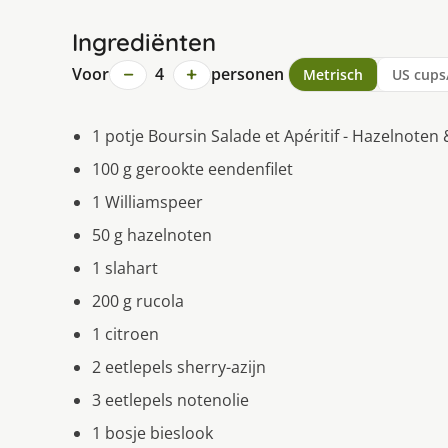
Ingrediënten
−
+
Voor
4
personen
Metrisch
US cups
1 potje Boursin Salade et Apéritif - Hazelnote
100 g gerookte eendenfilet
1 Williamspeer
50 g hazelnoten
1 slahart
200 g rucola
1 citroen
2 eetlepels sherry-azijn
3 eetlepels notenolie
1 bosje bieslook