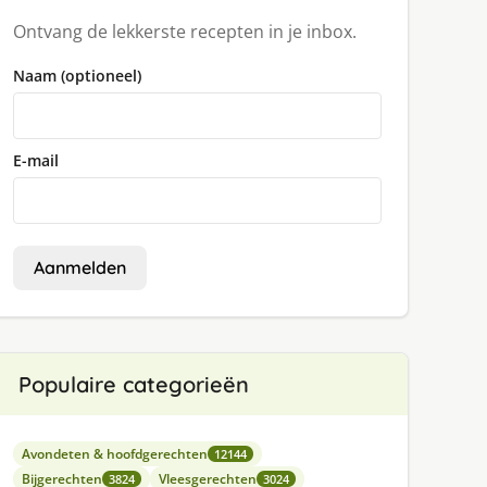
Ontvang de lekkerste recepten in je inbox.
Naam (optioneel)
E-mail
Aanmelden
Populaire categorieën
Avondeten & hoofdgerechten
12144
Bijgerechten
Vleesgerechten
3824
3024