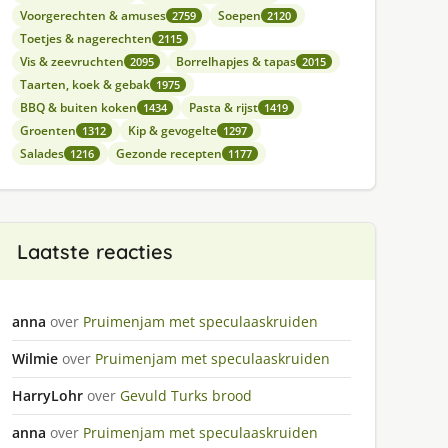
Voorgerechten & amuses
Soepen
2759
2120
Toetjes & nagerechten
2115
Vis & zeevruchten
Borrelhapjes & tapas
2095
2015
Taarten, koek & gebak
1975
BBQ & buiten koken
Pasta & rijst
1434
1419
Groenten
Kip & gevogelte
1312
1297
Salades
Gezonde recepten
1216
1177
Laatste reacties
anna
over
Pruimenjam met speculaaskruiden
Wilmie
over
Pruimenjam met speculaaskruiden
HarryLohr
over
Gevuld Turks brood
anna
over
Pruimenjam met speculaaskruiden