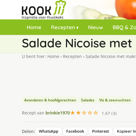
Home
Recepten
Nieuw
BBQ & Z
Salade Nicoise met
U bent hier:
Home
›
Recepten
›
Salade Nicoise met makr
Avondeten & hoofdgerechten
Salades
Vis & zeevruchten
★★☆☆☆
Recept van
brinkie1970
1.67 (3)
Delen:
WhatsApp
Facebook
Pinterest
Kopieer li