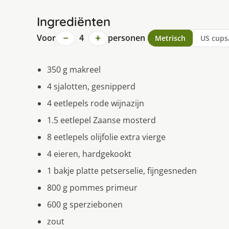
Ingrediënten
−
+
Voor
4
personen
Metrisch
US cups
350 g makreel
4 sjalotten, gesnipperd
4 eetlepels rode wijnazijn
1.5 eetlepel Zaanse mosterd
8 eetlepels olijfolie extra vierge
4 eieren, hardgekookt
1 bakje platte petserselie, fijngesneden
800 g pommes primeur
600 g sperziebonen
zout