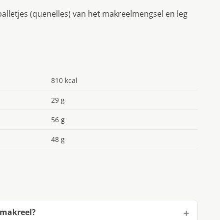
balletjes (quenelles) van het makreelmengsel en leg
810 kcal
29 g
56 g
48 g
 makreel?