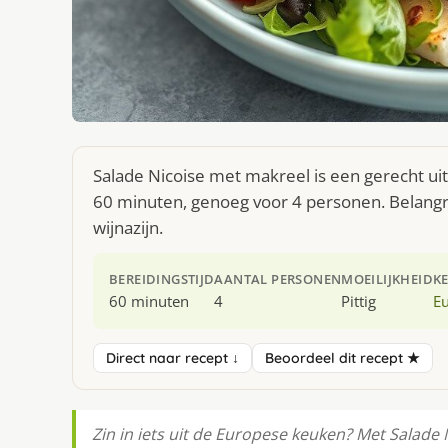
Salade Nicoise met makreel is een gerecht ui
60 minuten, genoeg voor 4 personen. Belangri
wijnazijn.
BEREIDINGSTIJD
AANTAL PERSONEN
MOEILIJKHEID
K
60 minuten
4
Pittig
E
Direct naar recept ↓
Beoordeel dit recept ★
Zin in iets uit de Europese keuken? Met Salade 