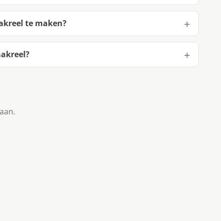
akreel te maken?
makreel?
taan.