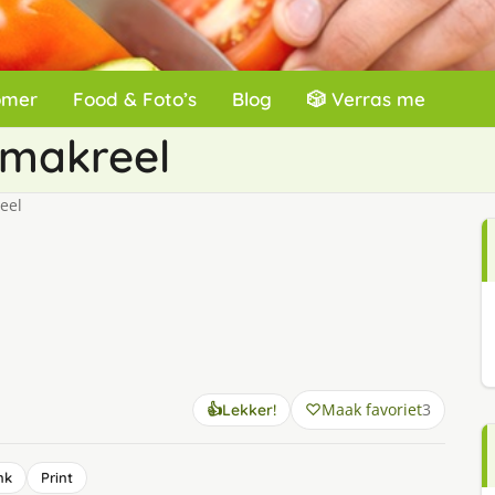
omer
Food & Foto’s
Blog
🎲 Verras me
 makreel
eel
Maak favoriet
3
👍
Lekker!
nk
Print