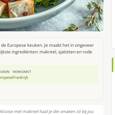
t de Europese keuken. Je maakt het in ongeveer
jkste ingrediënten: makreel, sjalotten en rode
EUKEN
HERKOMST
uropese
Frankrijk
Nicoise met makreel haal je die smaken zó bij jou