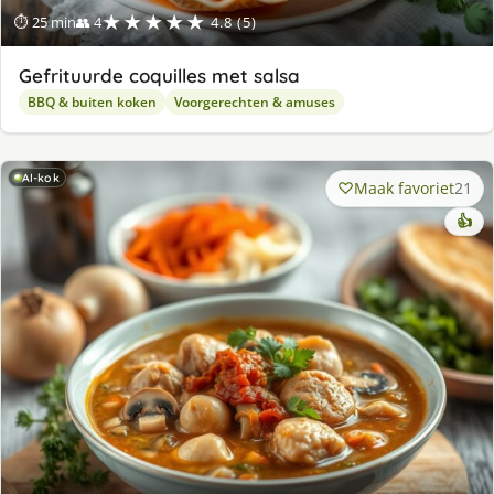
★★★★★
⏱ 25 min
👥 4
4.8 (5)
Gefrituurde coquilles met salsa
BBQ & buiten koken
Voorgerechten & amuses
AI-kok
Maak favoriet
21
👍