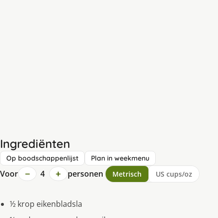
Ingrediënten
Op boodschappenlijst
Plan in weekmenu
−
+
Voor
4
personen
Metrisch
US cups/oz
½ krop eikenbladsla