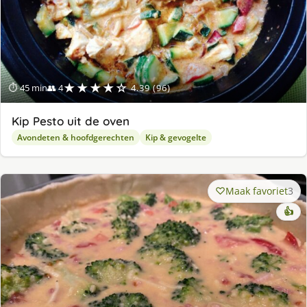
★★★★☆
⏱ 45 min
👥 4
4.39 (96)
Kip Pesto uit de oven
Avondeten & hoofdgerechten
Kip & gevogelte
Maak favoriet
3
👍