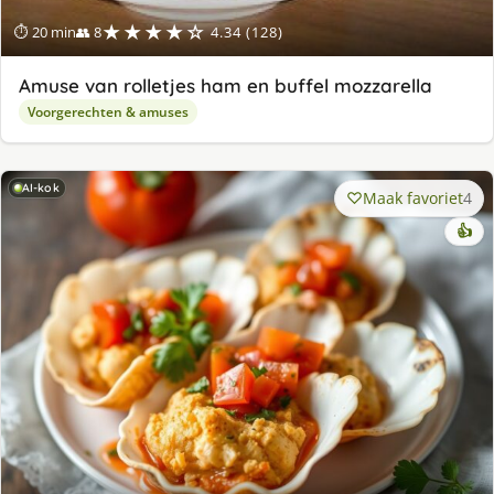
★★★★☆
⏱ 20 min
👥 8
4.34 (128)
Amuse van rolletjes ham en buffel mozzarella
Voorgerechten & amuses
AI-kok
Maak favoriet
4
👍