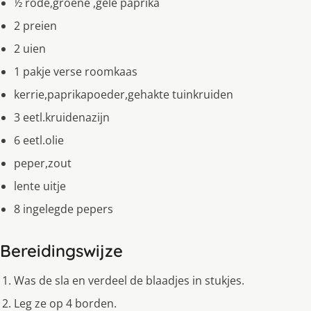
½ rode,groene ,gele paprika
2 preien
2 uien
1 pakje verse roomkaas
kerrie,paprikapoeder,gehakte tuinkruiden
3 eetl.kruidenazijn
6 eetl.olie
peper,zout
lente uitje
8 ingelegde pepers
Bereidingswijze
Was de sla en verdeel de blaadjes in stukjes.
Leg ze op 4 borden.