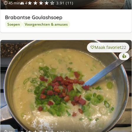
★★★★☆
⏱ 45 min
👥 4
3.91 (11)
Brabantse Goulashsoep
Soepen
Voorgerechten & amuses
Maak favoriet
22
👍