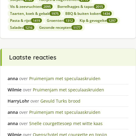
Vis & zeevruchten
Borrelhapjes & tapas
2095
2015
Taarten, koek & gebak
BBQ & buiten koken
1975
1434
Pasta & rijst
Groenten
Kip & gevogelte
1419
1312
1297
Salades
Gezonde recepten
1216
1177
Laatste reacties
anna
over
Pruimenjam met speculaaskruiden
Wilmie
over
Pruimenjam met speculaaskruiden
HarryLohr
over
Gevuld Turks brood
anna
over
Pruimenjam met speculaaskruiden
anna
over
Snelle courgettesoep met witte kaas
Wilmie
over
Ovenschotel met courgette en tonijn