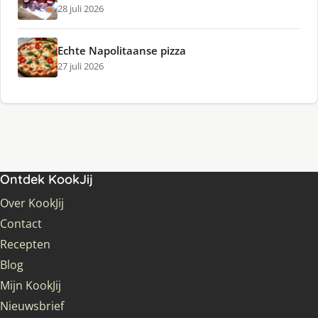
28 juli 2026
Echte Napolitaanse pizza
27 juli 2026
Ontdek KookJij
Over KookJij
Contact
Recepten
Blog
Mijn KookJij
Nieuwsbrief