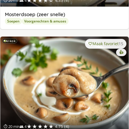
★★★★☆
⏱ 20 min
👥 4
4.33 (6)
Mosterdsoep (zeer snelle)
Soepen
Voorgerechten & amuses
AI-kok
Maak favoriet
15
👍
★★★★★
⏱ 20 min
👥 4
4.75 (4)