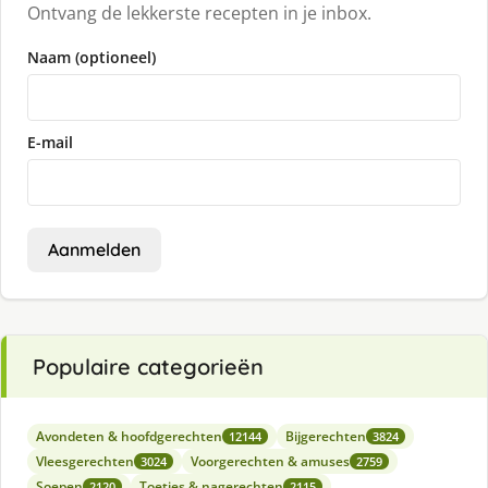
Ontvang de lekkerste recepten in je inbox.
Naam (optioneel)
E-mail
Aanmelden
Populaire categorieën
Avondeten & hoofdgerechten
Bijgerechten
12144
3824
Vleesgerechten
Voorgerechten & amuses
3024
2759
Soepen
Toetjes & nagerechten
2120
2115