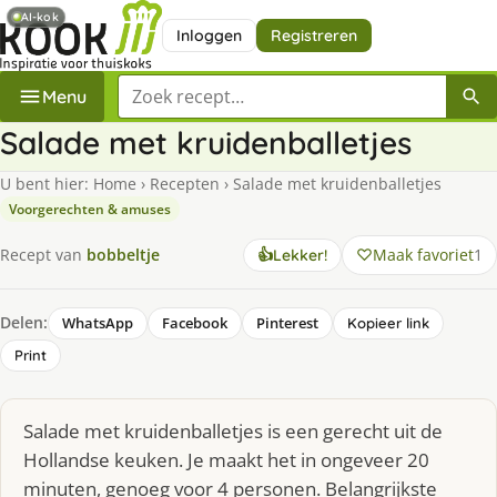
AI-kok
Inloggen
Registreren
Zoek een recept
Menu
Salade met kruidenballetjes
U bent hier:
Home
›
Recepten
›
Salade met kruidenballetjes
Voorgerechten & amuses
Maak favoriet
1
Recept van
bobbeltje
👍
Lekker!
Delen:
WhatsApp
Facebook
Pinterest
Kopieer link
Print
Salade met kruidenballetjes is een gerecht uit de
Hollandse keuken. Je maakt het in ongeveer 20
minuten, genoeg voor 4 personen. Belangrijkste