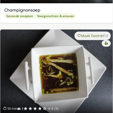
Champignonsoep
Gezonde recepten
Voorgerechten & amuses
Maak favoriet
13
👍
★★★★☆
⏱ 50 min
👥 3
4.4 (5)