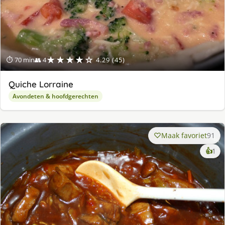
★★★★☆
⏱ 70 min
👥 4
4.29 (45)
Quiche Lorraine
Avondeten & hoofdgerechten
Maak favoriet
91
ke
👍
1
lek
ge