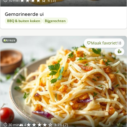
★★★★☆
⏱ 10 min
4 (5)
Gemarineerde ui
BBQ & buiten koken
Bijgerechten
AI-kok
Maak favoriet
18
👍
★★★★☆
⏱ 30 min
👥 4
3.71 (7)