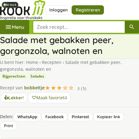
AI-kok
AI-kok
AI-kok
AI-kok
Inloggen
Registreren
Zoek een recept
Menu
Salade met gebakken peer,
gorgonzola, walnoten en
U bent hier:
Home
›
Recepten
›
Salade met gebakken peer,
gorgonzola, walnoten en
Bijgerechten
Salades
★★★☆☆
Recept van
bobbeltje
3 (5)
Maak favoriet
4
👍
Lekker!
Delen:
WhatsApp
Facebook
Pinterest
Kopieer link
Print