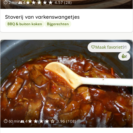
★★★★★
⏱ 2 min
👥 4
4.57 (28)
Stoverij van varkenswangetjes
BBQ & buiten koken
Bijgerechten
Maak favoriet
91
ke
👍
1
lek
ge
★★★★☆
⏱ 60 min
👥 4
3.96 (108)