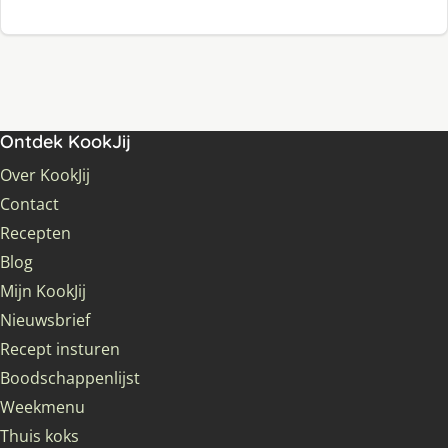
Ontdek KookJij
Over KookJij
Contact
Recepten
Blog
Mijn KookJij
Nieuwsbrief
Recept insturen
Boodschappenlijst
Weekmenu
Thuis koks