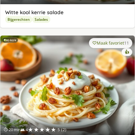
Witte kool kerrie salade
Bijgerechten
Salades
AI-kok
Maak favoriet
11
👍
★★★★★
⏱ 20 min
👥 4
5 (2)