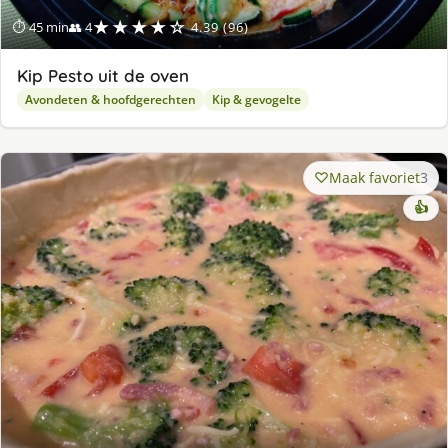
★★★★☆
⏱ 45 min
👥 4
4.39 (96)
Kip Pesto uit de oven
Avondeten & hoofdgerechten
Kip & gevogelte
Maak favoriet
3
👍