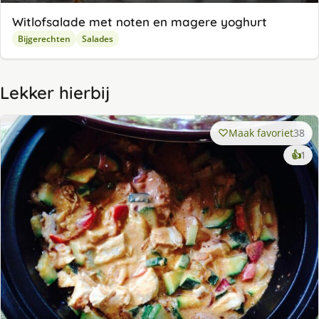
Witlofsalade met noten en magere yoghurt
Bijgerechten
Salades
Lekker hierbij
Maak favoriet
38
ke
👍
1
lek
ge