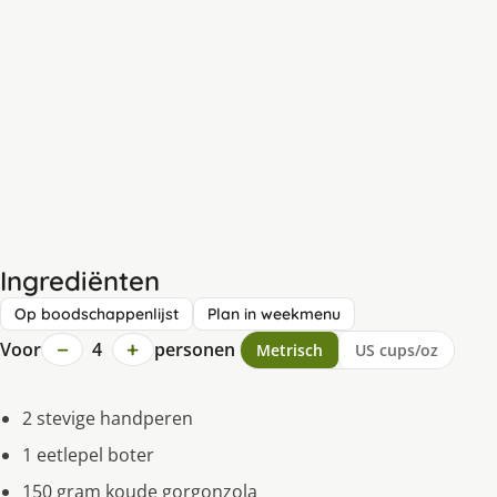
Ingrediënten
Op boodschappenlijst
Plan in weekmenu
−
+
Voor
4
personen
Metrisch
US cups/oz
2 stevige handperen
1 eetlepel boter
150 gram koude gorgonzola