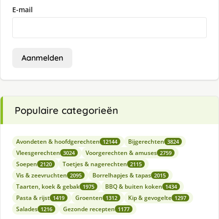
E-mail
Aanmelden
Populaire categorieën
Avondeten & hoofdgerechten
Bijgerechten
12144
3824
Vleesgerechten
Voorgerechten & amuses
3024
2759
Soepen
Toetjes & nagerechten
2120
2115
Vis & zeevruchten
Borrelhapjes & tapas
2095
2015
Taarten, koek & gebak
BBQ & buiten koken
1975
1434
Pasta & rijst
Groenten
Kip & gevogelte
1419
1312
1297
Salades
Gezonde recepten
1216
1177