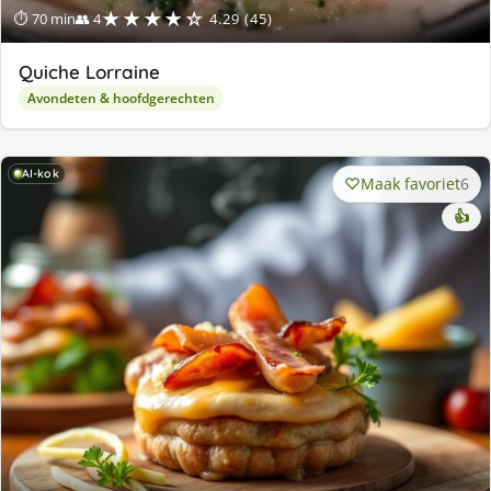
★★★★☆
⏱ 70 min
👥 4
4.29 (45)
Quiche Lorraine
Avondeten & hoofdgerechten
AI-kok
Maak favoriet
6
👍