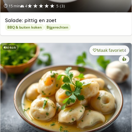
★★★★★
⏱ 15 min
👥 4
5 (3)
Salade: pittig en zoet
BBQ & buiten koken
Bijgerechten
AI-kok
Maak favoriet
4
👍