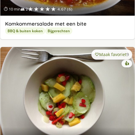
★★★★★
⏱ 10 min
👥 2
4.67 (6)
Komkommersalade met een bite
BBQ & buiten koken
Bijgerechten
Maak favoriet
9
👍