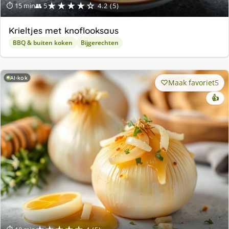
★★★★☆
⏱ 15 min
👥 5
4.2 (5)
Krieltjes met knoflooksaus
BBQ & buiten koken
Bijgerechten
AI-kok
Maak favoriet
5
👍