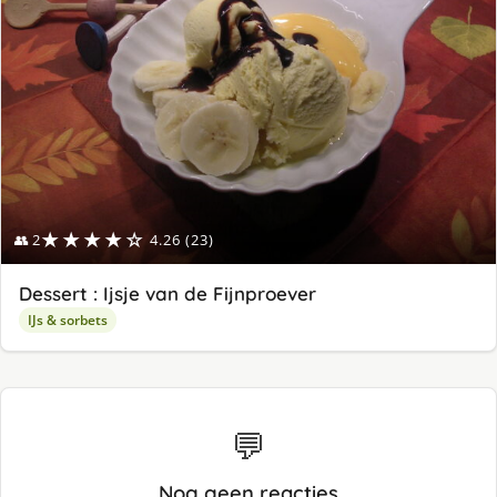
★★★★☆
👥 2
4.26 (23)
Dessert : Ijsje van de Fijnproever
IJs & sorbets
💬
Nog geen reacties