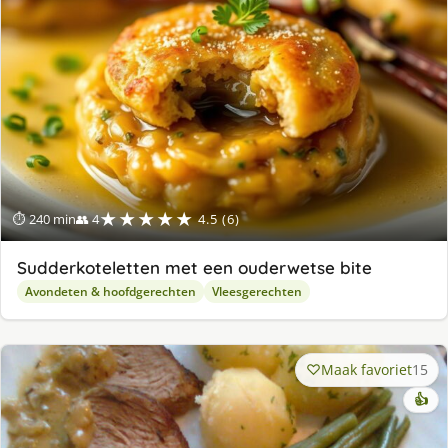
★★★★★
⏱ 240 min
👥 4
4.5 (6)
Sudderkoteletten met een ouderwetse bite
Avondeten & hoofdgerechten
Vleesgerechten
Maak favoriet
15
👍