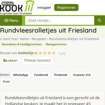
AI-kok
Inloggen
Registreren
Zoek een recept
Menu
Rundvleesrolletjes uit Friesland
U bent hier:
Home
›
Recepten
›
Rundvleesrolletjes uit Friesland
Avondeten & hoofdgerechten
Vleesgerechten
★☆☆☆☆
Recept van
bobbeltje
1 (1)
Maak favoriet
3
👍
Lekker!
Delen:
WhatsApp
Facebook
Pinterest
Kopieer link
Print
Rundvleesrolletjes uit Friesland is een gerecht uit de
Hollandse keuken. Je maakt het in ongeveer 45