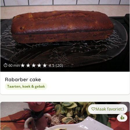
★★★★★
⏱ 60 min
4.5 (20)
Rabarber cake
Taarten, koek & gebak
Maak favoriet
3
👍