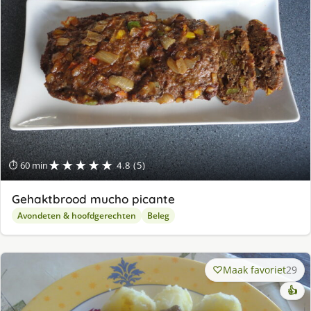
★★★★★
⏱ 60 min
4.8 (5)
Gehaktbrood mucho picante
Avondeten & hoofdgerechten
Beleg
Maak favoriet
29
👍