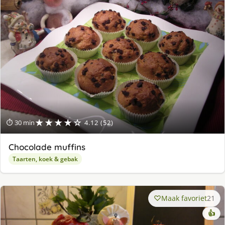
★★★★☆
⏱ 30 min
4.12 (52)
Chocolade muffins
Taarten, koek & gebak
Maak favoriet
21
👍