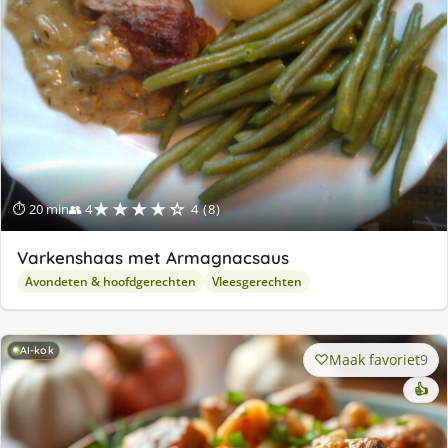
★★★★☆
⏱ 20 min
👥 4
4 (8)
Varkenshaas met Armagnacsaus
Avondeten & hoofdgerechten
Vleesgerechten
AI-kok
Maak favoriet
9
👍