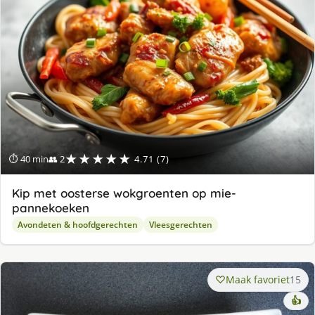
★★★★★
⏱ 40 min
👥 2
4.71 (7)
Kip met oosterse wokgroenten op mie-
pannekoeken
Avondeten & hoofdgerechten
Vleesgerechten
Maak favoriet
15
👍