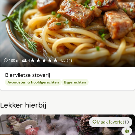
★★★★★
⏱ 180 min
👥 4
4.5 (4)
Biervlietse stoverij
Avondeten & hoofdgerechten
Bijgerechten
Lekker hierbij
Maak favoriet
10
👍