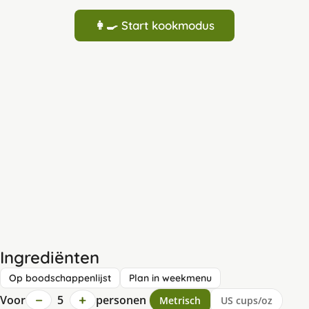
👩‍🍳 Start kookmodus
Ingrediënten
Op boodschappenlijst
Plan in weekmenu
−
+
Voor
5
personen
Metrisch
US cups/oz