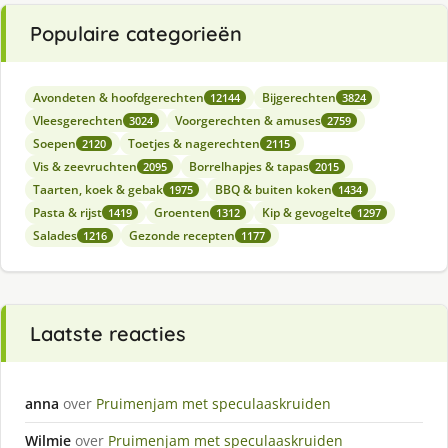
Populaire categorieën
Avondeten & hoofdgerechten
Bijgerechten
12144
3824
Vleesgerechten
Voorgerechten & amuses
3024
2759
Soepen
Toetjes & nagerechten
2120
2115
Vis & zeevruchten
Borrelhapjes & tapas
2095
2015
Taarten, koek & gebak
BBQ & buiten koken
1975
1434
Pasta & rijst
Groenten
Kip & gevogelte
1419
1312
1297
Salades
Gezonde recepten
1216
1177
Laatste reacties
anna
over
Pruimenjam met speculaaskruiden
Wilmie
over
Pruimenjam met speculaaskruiden