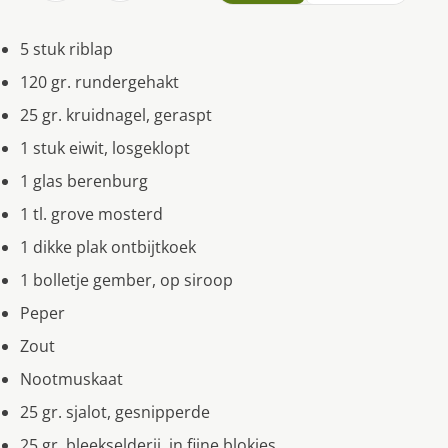
5 stuk riblap
120 gr. rundergehakt
25 gr. kruidnagel, geraspt
1 stuk eiwit, losgeklopt
1 glas berenburg
1 tl. grove mosterd
1 dikke plak ontbijtkoek
1 bolletje gember, op siroop
Peper
Zout
Nootmuskaat
25 gr. sjalot, gesnipperde
25 gr. bleekselderij, in fijne blokjes