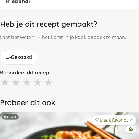
Friesland?
Heb je dit recept gemaakt?
Laat het weten — het komt in je kooklogboek te staan.
🍳
Gekookt!
Beoordeel dit recept
★
★
★
★
★
Probeer dit ook
AI-kok
Maak favoriet
14
👍