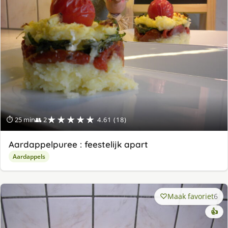
★★★★★
⏱ 25 min
👥 2
4.61 (18)
Aardappelpuree : feestelijk apart
Aardappels
Maak favoriet
6
👍