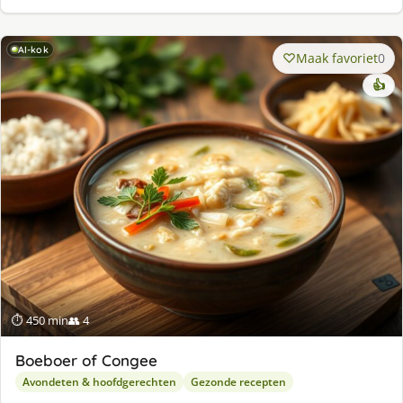
AI-kok
Maak favoriet
0
👍
⏱ 450 min
👥 4
Boeboer of Congee
Avondeten & hoofdgerechten
Gezonde recepten