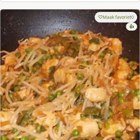
Maak favoriet
0
👍