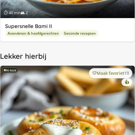
⏱ 40 min
👥 2
Supersnelle Bami II
Avondeten & hoofdgerechten
Gezonde recepten
Lekker hierbij
AI-kok
Maak favoriet
19
👍