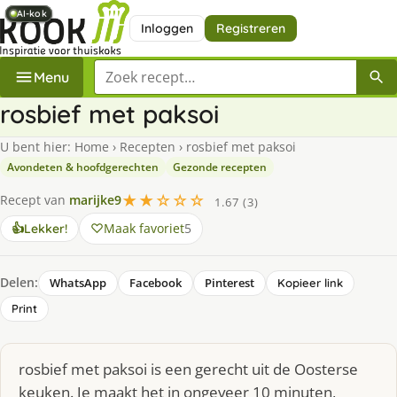
AI-kok
AI-kok
AI-kok
AI-kok
AI-kok
Inloggen
Registreren
Zoek een recept
Menu
rosbief met paksoi
U bent hier:
Home
›
Recepten
›
rosbief met paksoi
Avondeten & hoofdgerechten
Gezonde recepten
★★☆☆☆
Recept van
marijke9
1.67 (3)
Maak favoriet
5
👍
Lekker!
Delen:
WhatsApp
Facebook
Pinterest
Kopieer link
Print
rosbief met paksoi is een gerecht uit de Oosterse
keuken. Je maakt het in ongeveer 10 minuten,