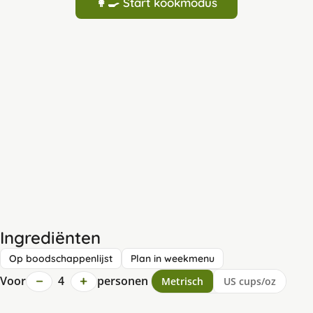
👩‍🍳 Start kookmodus
Ingrediënten
Op boodschappenlijst
Plan in weekmenu
−
+
Voor
4
personen
Metrisch
US cups/oz