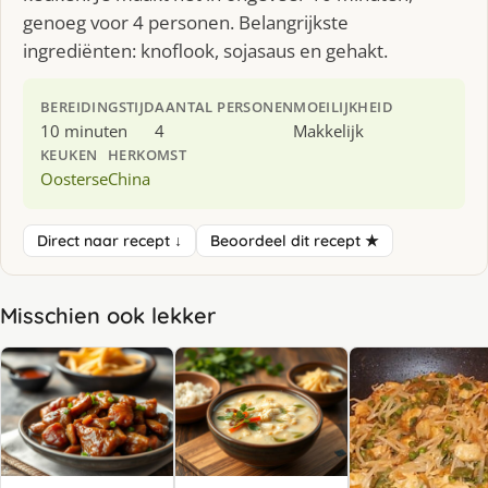
genoeg voor 4 personen. Belangrijkste
ingrediënten: knoflook, sojasaus en gehakt.
BEREIDINGSTIJD
AANTAL PERSONEN
MOEILIJKHEID
10 minuten
4
Makkelijk
KEUKEN
HERKOMST
Oosterse
China
Direct naar recept ↓
Beoordeel dit recept ★
Misschien ook lekker