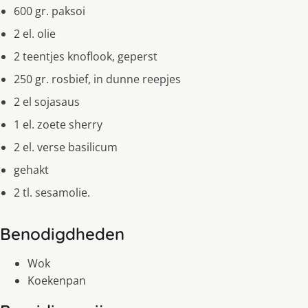
600 gr. paksoi
2 el. olie
2 teentjes knoflook, geperst
250 gr. rosbief, in dunne reepjes
2 el sojasaus
1 el. zoete sherry
2 el. verse basilicum
gehakt
2 tl. sesamolie.
Benodigdheden
Wok
Koekenpan