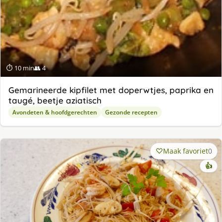
⏱ 10 min
👥 4
Gemarineerde kipfilet met doperwtjes, paprika en
taugé, beetje aziatisch
Avondeten & hoofdgerechten
Gezonde recepten
Maak favoriet
0
👍