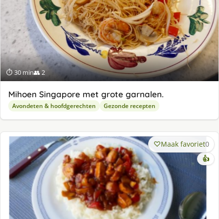
⏱ 30 min
👥 2
Mihoen Singapore met grote garnalen.
Avondeten & hoofdgerechten
Gezonde recepten
Maak favoriet
0
👍