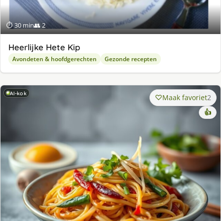
⏱ 30 min
👥 2
Heerlijke Hete Kip
Avondeten & hoofdgerechten
Gezonde recepten
AI-kok
Maak favoriet
2
👍