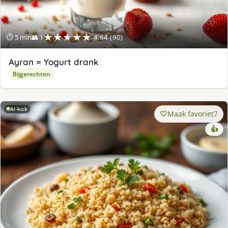
★★★★★
⏱ 5 min
👥 1
4.64 (90)
Ayran = Yogurt drank
Bijgerechten
AI-kok
Maak favoriet
7
👍