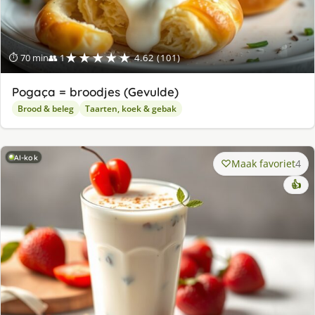
★★★★★
⏱ 70 min
👥 1
4.62 (101)
Pogaça = broodjes (Gevulde)
Brood & beleg
Taarten, koek & gebak
AI-kok
Maak favoriet
4
👍