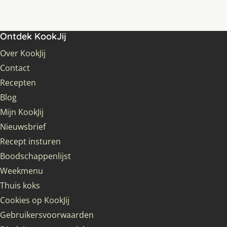
Ontdek KookJij
Over KookJij
Contact
Recepten
Blog
Mijn KookJij
Nieuwsbrief
Recept insturen
Boodschappenlijst
Weekmenu
Thuis koks
Cookies op KookJij
Gebruikersvoorwaarden