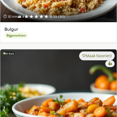
★★★★★
⏱ 30 min
👥 4
4.59 (90)
Bulgur
Bijgerechten
AI-kok
Maak favoriet
3
👍