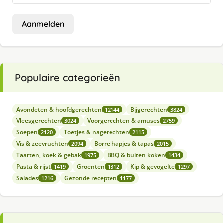
Aanmelden
Populaire categorieën
Avondeten & hoofdgerechten
Bijgerechten
12144
3824
Vleesgerechten
Voorgerechten & amuses
3024
2759
Soepen
Toetjes & nagerechten
2120
2115
Vis & zeevruchten
Borrelhapjes & tapas
2094
2015
Taarten, koek & gebak
BBQ & buiten koken
1975
1434
Pasta & rijst
Groenten
Kip & gevogelte
1419
1312
1297
Salades
Gezonde recepten
1216
1177