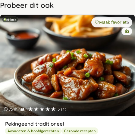
Probeer dit ook
AI-kok
Maak favoriet
6
👍
★★★★★
⏱ 75 min
👥 4
5 (1)
Pekingeend traditioneel
Avondeten & hoofdgerechten
Gezonde recepten