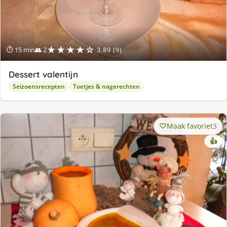
★★★★☆
⏱ 15 min
👥 2
3.89 (9)
Dessert valentijn
Seizoensrecepten
Toetjes & nagerechten
Maak favoriet
3
👍