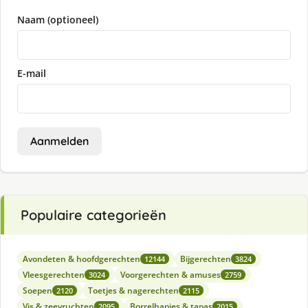
Naam (optioneel)
E-mail
Aanmelden
Populaire categorieën
Avondeten & hoofdgerechten
Bijgerechten
12144
3824
Vleesgerechten
Voorgerechten & amuses
3024
2759
Soepen
Toetjes & nagerechten
2120
2115
Vis & zeevruchten
Borrelhapjes & tapas
2095
2015