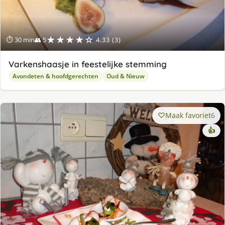
★★★★☆
⏱ 30 min
👥 5
4.33 (3)
Varkenshaasje in feestelijke stemming
Avondeten & hoofdgerechten
Oud & Nieuw
Maak favoriet
6
👍