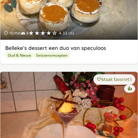
★★★★☆
⏱ 10 min
👥 4
4.33 (6)
Belleke’s dessert een duo van speculoos
Oud & Nieuw
Seizoensrecepten
Maak favoriet
3
👍