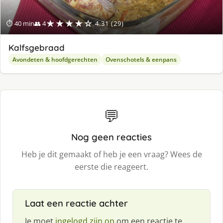
★★★★☆
⏱ 40 min
👥 4
4.31 (29)
Kalfsgebraad
Avondeten & hoofdgerechten
Ovenschotels & eenpans
💬
Nog geen reacties
Heb je dit gemaakt of heb je een vraag? Wees de
eerste die reageert.
Laat een reactie achter
Je moet
ingelogd zijn op
om een reactie te