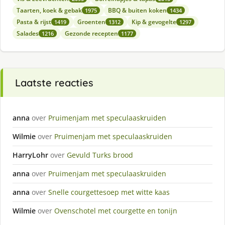
Taarten, koek & gebak
BBQ & buiten koken
1975
1434
Pasta & rijst
Groenten
Kip & gevogelte
1419
1312
1297
Salades
Gezonde recepten
1216
1177
Laatste reacties
anna
over
Pruimenjam met speculaaskruiden
Wilmie
over
Pruimenjam met speculaaskruiden
HarryLohr
over
Gevuld Turks brood
anna
over
Pruimenjam met speculaaskruiden
anna
over
Snelle courgettesoep met witte kaas
Wilmie
over
Ovenschotel met courgette en tonijn