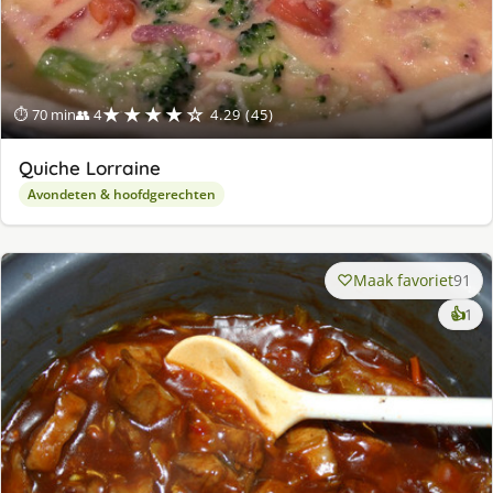
★★★★☆
⏱ 70 min
👥 4
4.29 (45)
Quiche Lorraine
Avondeten & hoofdgerechten
Maak favoriet
91
ke
👍
1
lek
ge