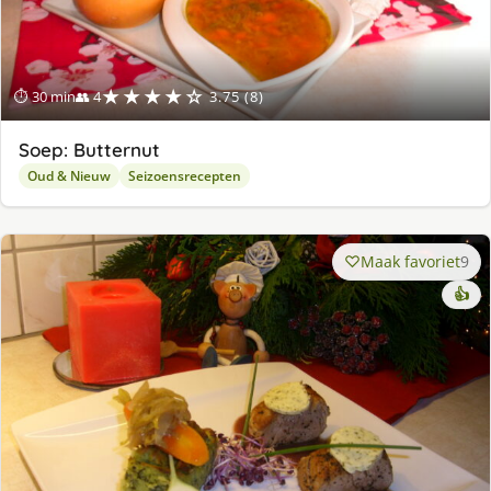
★★★★☆
⏱ 30 min
👥 4
3.75 (8)
Soep: Butternut
Oud & Nieuw
Seizoensrecepten
Maak favoriet
9
👍