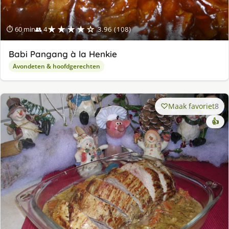
★★★★☆
⏱ 60 min
👥 4
3.96 (108)
Babi Pangang à la Henkie
Avondeten & hoofdgerechten
Maak favoriet
8
👍