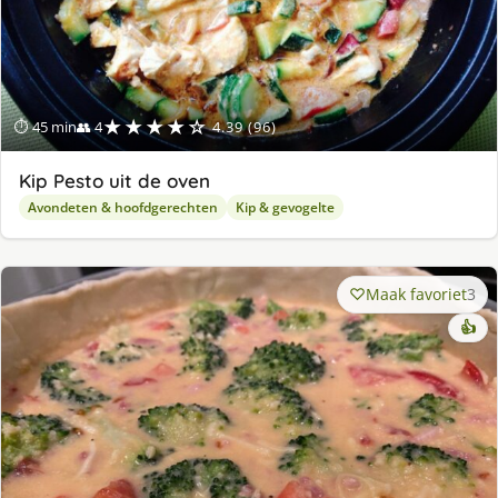
★★★★☆
⏱ 45 min
👥 4
4.39 (96)
Kip Pesto uit de oven
Avondeten & hoofdgerechten
Kip & gevogelte
Maak favoriet
3
👍