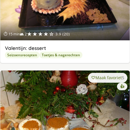
★★★★☆
⏱ 15 min
👥 2
3.9 (20)
Valentijn: dessert
Seizoensrecepten
Toetjes & nagerechten
Maak favoriet
5
👍