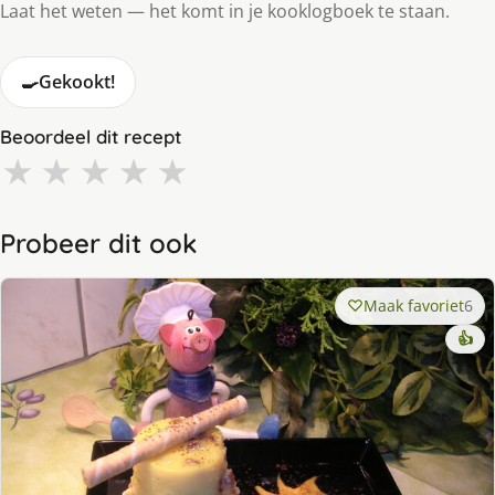
Laat het weten — het komt in je kooklogboek te staan.
🍳
Gekookt!
Beoordeel dit recept
★
★
★
★
★
Probeer dit ook
Maak favoriet
6
👍