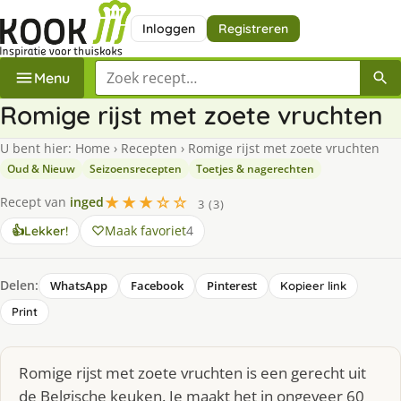
Inloggen
Registreren
Zoek een recept
Menu
Romige rijst met zoete vruchten
U bent hier:
Home
›
Recepten
›
Romige rijst met zoete vruchten
Oud & Nieuw
Seizoensrecepten
Toetjes & nagerechten
★★★☆☆
Recept van
inged
3 (3)
Maak favoriet
4
👍
Lekker!
Delen:
WhatsApp
Facebook
Pinterest
Kopieer link
Print
Romige rijst met zoete vruchten is een gerecht uit
de Belgische keuken. Je maakt het in ongeveer 60