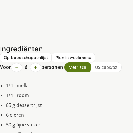
Ingrediënten
Op boodschappenlijst
Plan in weekmenu
−
+
Voor
6
personen
Metrisch
US cups/oz
1/4 l melk
1/4 l room
85 g dessertrijst
6 eieren
50 g fijne suiker