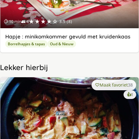
★★★★☆
⏱ 10 min
👥 4
3.5 (8)
Hapje : minikomkommer gevuld met kruidenkaas
Borrelhapjes & tapas
Oud & Nieuw
Lekker hierbij
Maak favoriet
38
ke
👍
1
lek
ge