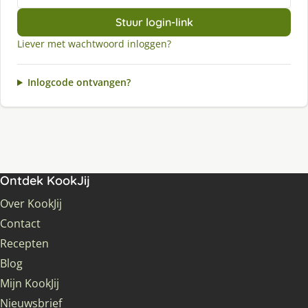
Stuur login-link
Liever met wachtwoord inloggen?
Inlogcode ontvangen?
Ontdek KookJij
Over KookJij
Contact
Recepten
Blog
Mijn KookJij
Nieuwsbrief