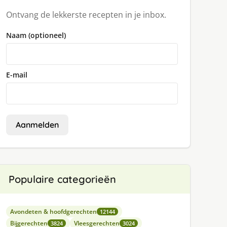
Ontvang de lekkerste recepten in je inbox.
Naam (optioneel)
E-mail
Aanmelden
Populaire categorieën
Avondeten & hoofdgerechten
12144
Bijgerechten
Vleesgerechten
3824
3024