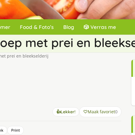
omer
Food & Foto’s
Blog
🎲 Verras me
ep met prei en bleekse
t prei en bleekselderij
Maak favoriet
0
👍
Lekker!
nk
Print