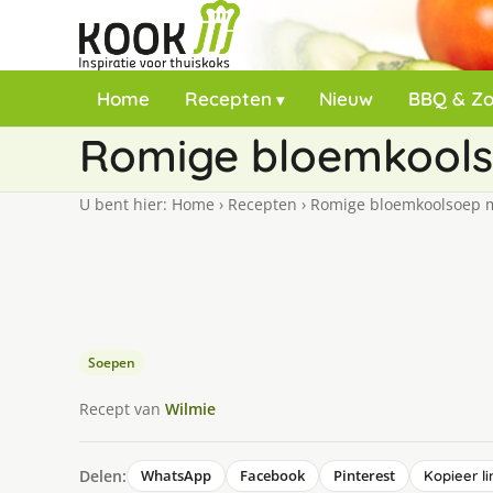
Home
Recepten
Nieuw
BBQ & Z
Romige bloemkoolso
U bent hier:
Home
›
Recepten
›
Romige bloemkoolsoep me
Soepen
Recept van
Wilmie
Delen:
WhatsApp
Facebook
Pinterest
Kopieer li