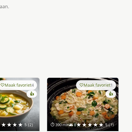
taan.
Maak favoriet
4
Maak favoriet
1
👍
👍
★★★★★
★★★★★
5 (2)
⏱ 390 min
👥 8
5 (1)