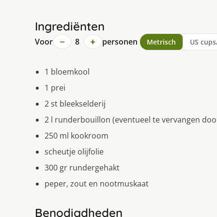
Ingrediënten
−
+
Voor
8
personen
Metrisch
US cups
1 bloemkool
1 prei
2 st bleekselderij
2 l runderbouillon (eventueel te vervangen doo
250 ml kookroom
scheutje olijfolie
300 gr rundergehakt
peper, zout en nootmuskaat
Benodigdheden