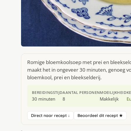
Romige bloemkoolsoep met prei en bleekselder
maakt het in ongeveer 30 minuten, genoeg voo
bloemkool, prei en bleekselderij.
BEREIDINGSTIJD
AANTAL PERSONEN
MOEILIJKHEID
K
30 minuten
8
Makkelijk
E
Direct naar recept ↓
Beoordeel dit recept ★