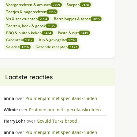
Voorgerechten & amuses
Soepen
2759
2120
Toetjes & nagerechten
2115
Vis & zeevruchten
Borrelhapjes & tapas
2094
2015
Taarten, koek & gebak
1975
BBQ & buiten koken
Pasta & rijst
1434
1419
Groenten
Kip & gevogelte
1312
1297
Salades
Gezonde recepten
1216
1177
Laatste reacties
anna
over
Pruimenjam met speculaaskruiden
Wilmie
over
Pruimenjam met speculaaskruiden
HarryLohr
over
Gevuld Turks brood
anna
over
Pruimenjam met speculaaskruiden