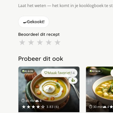
Laat het weten — het komt in je kooklogboek te s
🍳
Gekookt!
Beoordeel dit recept
★
★
★
★
★
Probeer dit ook
AI-kok
AI-kok
Maak favoriet
14
👍
⏱ 40 min
👥 4
★★★★☆
3.83 (6)
⏱ 30 min
👥 4