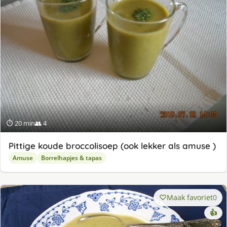
⏱ 20 min
👥 4
Pittige koude broccolisoep (ook lekker als amuse )
Amuse
Borrelhapjes & tapas
Maak favoriet
0
👍