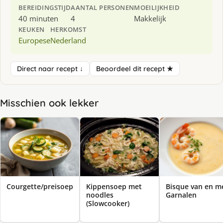
BEREIDINGSTIJD
AANTAL PERSONEN
MOEILIJKHEID
40 minuten
4
Makkelijk
KEUKEN
HERKOMST
Europese
Nederland
Direct naar recept ↓
Beoordeel dit recept ★
Misschien ook lekker
Courgette/preisoep
Kippensoep met
Bisque van en m
noodles
Garnalen
(Slowcooker)