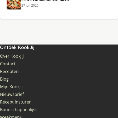
27 juli 2026
Ontdek KookJij
Over KookJij
Contact
Recepten
Blog
Mijn KookJij
Nieuwsbrief
Recept insturen
Boodschappenlijst
Weekmenu