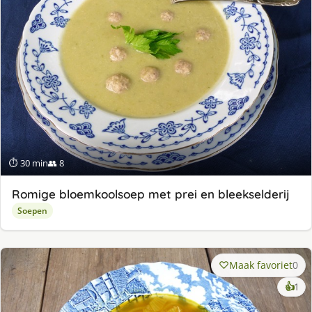
⏱ 30 min
👥 8
Romige bloemkoolsoep met prei en bleekselderij
Soepen
Maak favoriet
0
ke
👍
1
lek
ge