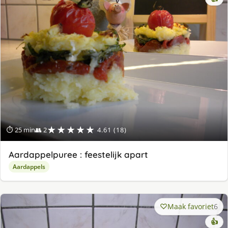
★★★★★
⏱ 25 min
👥 2
4.61 (18)
Aardappelpuree : feestelijk apart
Aardappels
Maak favoriet
6
👍