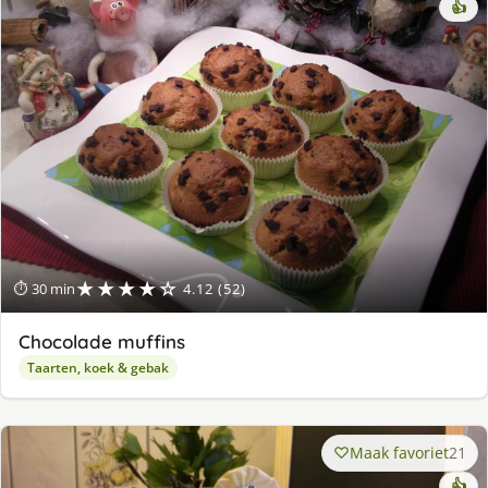
👍
★★★★☆
⏱ 30 min
4.12 (52)
Chocolade muffins
Taarten, koek & gebak
Maak favoriet
21
👍