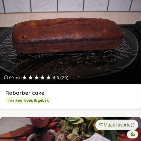
★★★★★
⏱ 60 min
4.5 (20)
Rabarber cake
Taarten, koek & gebak
Maak favoriet
3
👍