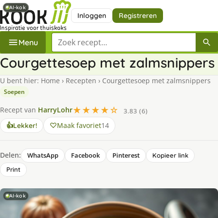
AI-kok
AI-kok
Inloggen
Registreren
Zoek een recept
Menu
Courgettesoep met zalmsnippers
U bent hier:
Home
›
Recepten
›
Courgettesoep met zalmsnippers
Soepen
★★★★☆
Recept van
HarryLohr
3.83 (6)
Maak favoriet
14
👍
Lekker!
Delen:
WhatsApp
Facebook
Pinterest
Kopieer link
Print
AI-kok