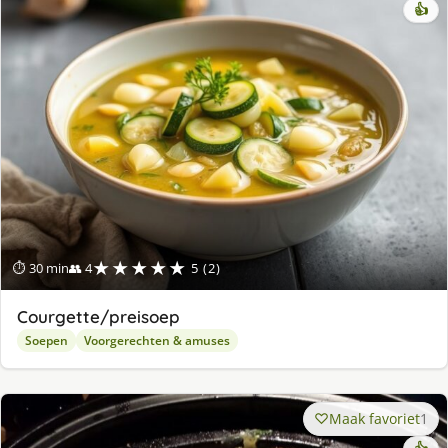
👍
★★★★★
⏱ 30 min
👥 4
5 (2)
Courgette/preisoep
Soepen
Voorgerechten & amuses
Maak favoriet
1