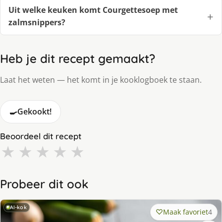
Uit welke keuken komt Courgettesoep met
zalmsnippers?
Heb je dit recept gemaakt?
Laat het weten — het komt in je kooklogboek te staan.
🍳
Gekookt!
Beoordeel dit recept
★
★
★
★
★
Probeer dit ook
AI-kok
Maak favoriet
4