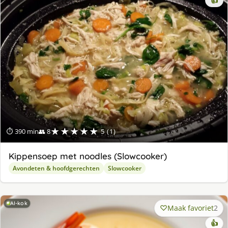
👍
★★★★★
⏱ 390 min
👥 8
5 (1)
Kippensoep met noodles (Slowcooker)
Avondeten & hoofdgerechten
Slowcooker
AI-kok
Maak favoriet
2
👍