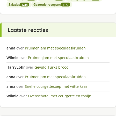
Salades
Gezonde recepten
1216
1177
Laatste reacties
anna
over
Pruimenjam met speculaaskruiden
Wilmie
over
Pruimenjam met speculaaskruiden
HarryLohr
over
Gevuld Turks brood
anna
over
Pruimenjam met speculaaskruiden
anna
over
Snelle courgettesoep met witte kaas
Wilmie
over
Ovenschotel met courgette en tonijn