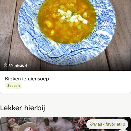
⏱ 30 min
👥 4
Kipkerrie uiensoep
Soepen
Lekker hierbij
Maak favoriet
10