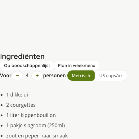
Ingrediënten
Op boodschappenlijst
Plan in weekmenu
−
+
Voor
4
personen
Metrisch
US cups/oz
1 dikke ui
2 courgettes
1 liter kippenbouillon
1 pakje slagroom (250ml)
zout en peper naar smaak