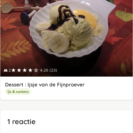
★★★★☆
👥 2
4.26 (23)
Dessert : Ijsje van de Fijnproever
IJs & sorbets
1 reactie