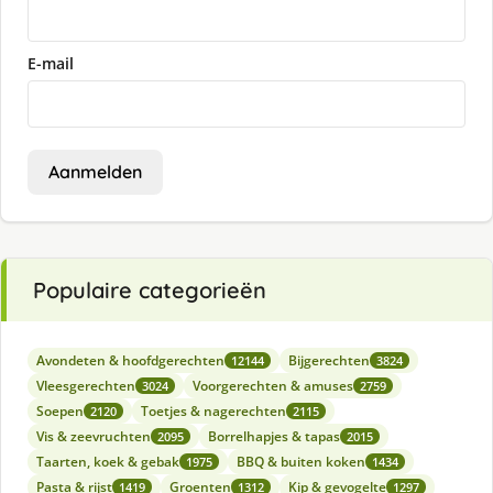
E-mail
Aanmelden
Populaire categorieën
Avondeten & hoofdgerechten
Bijgerechten
12144
3824
Vleesgerechten
Voorgerechten & amuses
3024
2759
Soepen
Toetjes & nagerechten
2120
2115
Vis & zeevruchten
Borrelhapjes & tapas
2095
2015
Taarten, koek & gebak
BBQ & buiten koken
1975
1434
Pasta & rijst
Groenten
Kip & gevogelte
1419
1312
1297