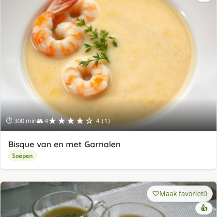
★★★★☆
⏱ 300 min
👥 4
4 (1)
Bisque van en met Garnalen
Soepen
Maak favoriet
0
👍