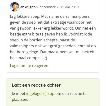
jankrijger
27 december 2011 om 23:31
s
c
Erg lekkere soep. Met name de zalmsnippers
h
geven de soep net dat extraatje waardoor het
r
van gewoon lekker erg lekker wordt. Om het een
e
beetje extra bite te geven heb ik, voordat ik de
e
f
soep in de borden schepte, naast de
:
zalmsnippers ook wat grof gesneden lente-ui op
het bord gelegd. Dat maakt hem wat mij betreft
helemaal compleet.;)
Login om te reageren
Laat een reactie achter
Je moet
ingelogd zijn op
om een reactie te
plaatsen.