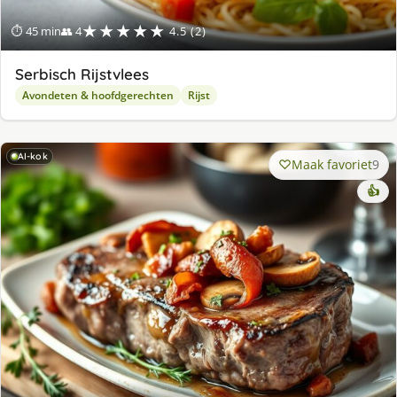
★★★★★
⏱ 45 min
👥 4
4.5 (2)
Serbisch Rijstvlees
Avondeten & hoofdgerechten
Rijst
AI-kok
Maak favoriet
9
👍