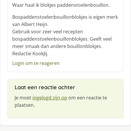
c
Waar haal ik blokjes paddenstoelenbouillon.
h
r
Bospaddenstoelenbouillonblokjes is eigen merk
e
van Albert Heijn.
e
Gebruik voor zeer veel recepten
f
bospaddenstoelenbouillonblokjes. Geeft veel
:
meer smaak dan andere bouillonblokjes.
Redactie KookJij.
Login om te reageren
Laat een reactie achter
Je moet
ingelogd zijn op
om een reactie te
plaatsen.