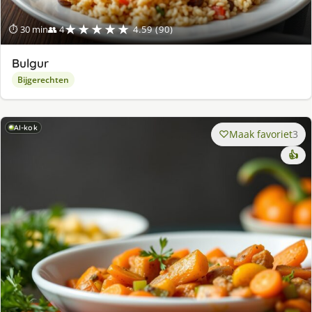
★★★★★
⏱ 30 min
👥 4
4.59 (90)
Bulgur
Bijgerechten
AI-kok
Maak favoriet
3
👍