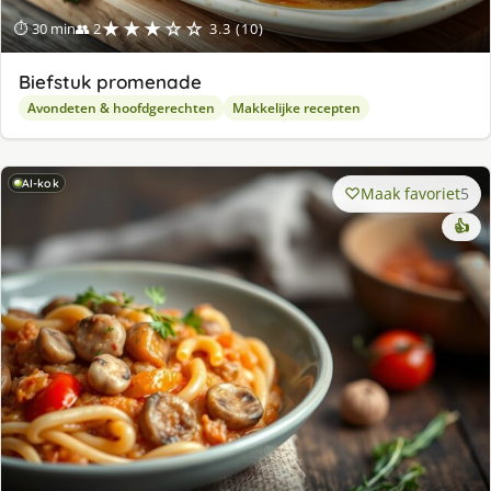
★★★☆☆
⏱ 30 min
👥 2
3.3 (10)
Biefstuk promenade
Avondeten & hoofdgerechten
Makkelijke recepten
AI-kok
Maak favoriet
5
👍