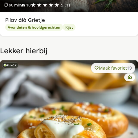
★★★★★
⏱ 90 min
👥 10
5 (1)
Pilav álà Grietje
Avondeten & hoofdgerechten
Rijst
Lekker hierbij
AI-kok
Maak favoriet
19
👍