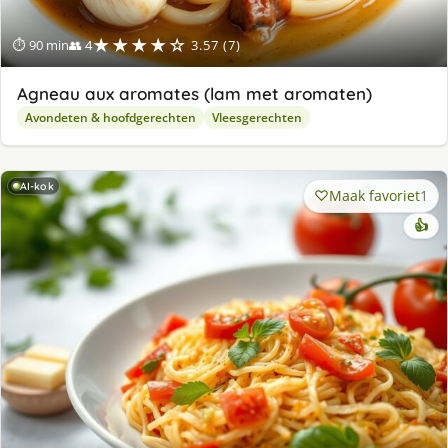
★★★★☆
⏱ 90 min
👥 4
3.57 (7)
Agneau aux aromates (lam met aromaten)
Avondeten & hoofdgerechten
Vleesgerechten
AI-kok
Maak favoriet
1
👍