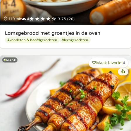
★★★★☆
⏱ 110 min
👥 4
3.75 (20)
Lamsgebraad met groentjes in de oven
Avondeten & hoofdgerechten
Vleesgerechten
AI-kok
Maak favoriet
4
👍