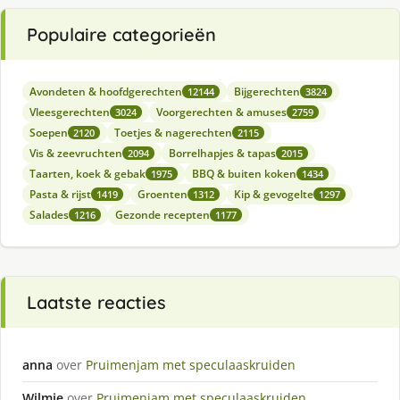
Populaire categorieën
Avondeten & hoofdgerechten
Bijgerechten
12144
3824
Vleesgerechten
Voorgerechten & amuses
3024
2759
Soepen
Toetjes & nagerechten
2120
2115
Vis & zeevruchten
Borrelhapjes & tapas
2094
2015
Taarten, koek & gebak
BBQ & buiten koken
1975
1434
Pasta & rijst
Groenten
Kip & gevogelte
1419
1312
1297
Salades
Gezonde recepten
1216
1177
Laatste reacties
anna
over
Pruimenjam met speculaaskruiden
Wilmie
over
Pruimenjam met speculaaskruiden