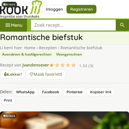
AI-kok
AI-kok
AI-kok
AI-kok
AI-kok
AI-kok
AI-kok
AI-kok
Inloggen
Registreren
Zoek een recept
Menu
Romantische biefstuk
U bent hier:
Home
›
Recepten
›
Romantische biefstuk
Avondeten & hoofdgerechten
Vleesgerechten
★☆☆☆☆
Recept van
jvandenoever
1.33 (3)
Maak favoriet
8
👍
Lekker!
Delen:
WhatsApp
Facebook
Pinterest
Kopieer link
Print
AI-kok