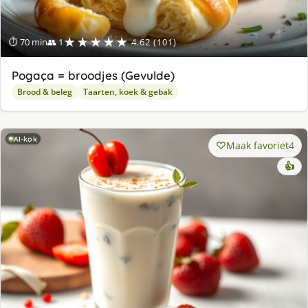
★★★★★
⏱ 70 min
👥 1
4.62 (101)
Pogaça = broodjes (Gevulde)
Brood & beleg
Taarten, koek & gebak
AI-kok
Maak favoriet
4
👍