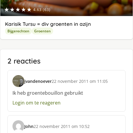
★★★★★
4.63 (63)
Karisik Tursu = div groenten in azijn
Bijgerechten
Groenten
2 reacties
jvandenoever
22 november 2011 om 11:05
s
c
Ik heb groentebouillon gebruikt
h
Login om te reageren
r
e
e
f
John
22 november 2011 om 10:52
:
s