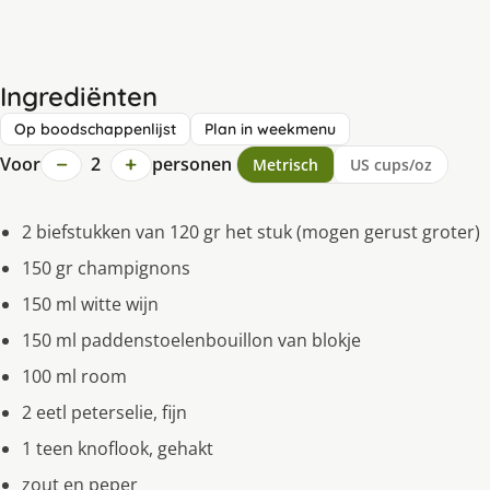
Ingrediënten
Op boodschappenlijst
Plan in weekmenu
−
+
Voor
2
personen
Metrisch
US cups/oz
2 biefstukken van 120 gr het stuk (mogen gerust groter)
150 gr champignons
150 ml witte wijn
150 ml paddenstoelenbouillon van blokje
100 ml room
2 eetl peterselie, fijn
1 teen knoflook, gehakt
zout en peper