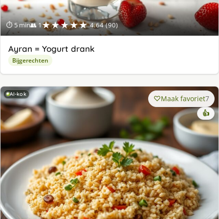
★★★★★
⏱ 5 min
👥 1
4.64 (90)
Ayran = Yogurt drank
Bijgerechten
AI-kok
Maak favoriet
7
👍