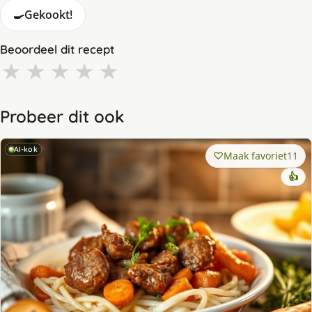
🍳
Gekookt!
Beoordeel dit recept
★
★
★
★
★
Probeer dit ook
AI-kok
Maak favoriet
11
👍