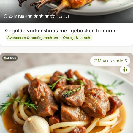
★★★★☆
⏱ 25 min
👥 4
4.2 (5)
Gegrilde varkenshaas met gebakken banaan
Avondeten & hoofdgerechten
Ontbijt & Lunch
AI-kok
Maak favoriet
5
👍