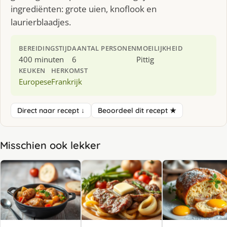
ingrediënten: grote uien, knoflook en
laurierblaadjes.
BEREIDINGSTIJD
AANTAL PERSONEN
MOEILIJKHEID
400 minuten
6
Pittig
KEUKEN
HERKOMST
Europese
Frankrijk
Direct naar recept ↓
Beoordeel dit recept ★
Misschien ook lekker