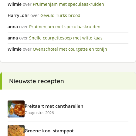
Wilmie
over
Pruimenjam met speculaaskruiden
HarryLohr
over
Gevuld Turks brood
anna
over
Pruimenjam met speculaaskruiden
anna
over
Snelle courgettesoep met witte kaas
Wilmie
over
Ovenschotel met courgette en tonijn
Nieuwste recepten
Preitaart met cantharellen
7 augustus 2026
Groene kool stamppot