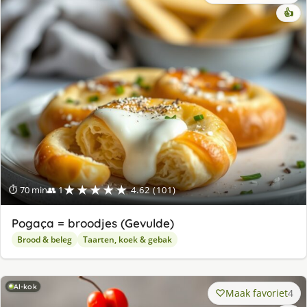
👍
★★★★★
⏱ 70 min
👥 1
4.62 (101)
Pogaça = broodjes (Gevulde)
Brood & beleg
Taarten, koek & gebak
AI-kok
Maak favoriet
4