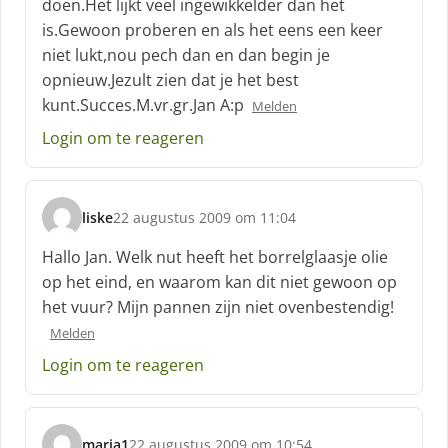
doen.Het lijkt veel ingewikkelder dan het
e
is.Gewoon proberen en als het eens een keer
e
f
niet lukt,nou pech dan en dan begin je
:
opnieuw.Jezult zien dat je het best
kunt.Succes.M.vr.gr.Jan A:p
Melden
Login om te reageren
liske
22 augustus 2009 om 11:04
s
c
Hallo Jan. Welk nut heeft het borrelglaasje olie
h
op het eind, en waarom kan dit niet gewoon op
r
het vuur? Mijn pannen zijn niet ovenbestendig!
e
e
Melden
f
Login om te reageren
:
maria1
22 augustus 2009 om 10:54