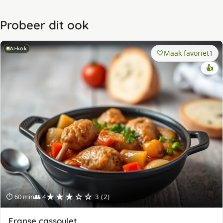
Probeer dit ook
AI-kok
Maak favoriet
1
👍
★★★☆☆
⏱ 60 min
👥 4
3 (2)
Franse cassoulet