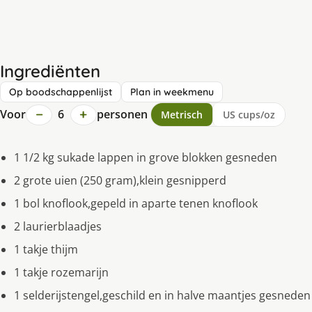
Ingrediënten
Op boodschappenlijst
Plan in weekmenu
−
+
Voor
6
personen
Metrisch
US cups/oz
1 1/2 kg sukade lappen in grove blokken gesneden
2 grote uien (250 gram),klein gesnipperd
1 bol knoflook,gepeld in aparte tenen knoflook
2 laurierblaadjes
1 takje thijm
1 takje rozemarijn
1 selderijstengel,geschild en in halve maantjes gesneden