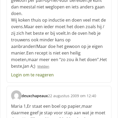
gewoon per pan-op-het-vuur bereiden.Je kunt
dan meestal niet weglopen en iets anders gaan
doen.
Wij koken thuis op inductie en doen veel met de
ovens.Maar een ieder moet het doen zoals hij /
zij zich het beste er bij voelt.In de oven heb je
trouwens ook minder kans op
aanbranden!Maar doe het gewoon op je eigen
manier.Een recept is niet een heilig
moeten,maar meer een “zo zou ik het doen”.Het
beste,Jan A;)
Melden
Login om te reageren
deuxchapeaux
22 augustus 2009 om 12:40
s
c
Maria 1,Er staat een boel op papier,maar
h
daarmee geef je stap voor stap aan wat je moet
r