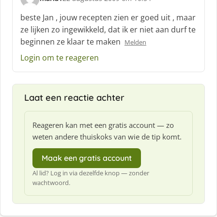
s
c
beste Jan , jouw recepten zien er goed uit , maar
h
ze lijken zo ingewikkeld, dat ik er niet aan durf te
r
beginnen ze klaar te maken
Melden
e
e
Login om te reageren
f
:
Laat een reactie achter
Reageren kan met een gratis account — zo
weten andere thuiskoks van wie de tip komt.
Maak een gratis account
Al lid? Log in via dezelfde knop — zonder
wachtwoord.