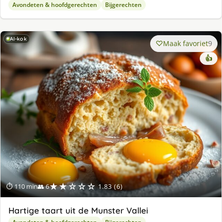
Avondeten & hoofdgerechten
Bijgerechten
AI-kok
Maak favoriet
9
👍
★★☆☆☆
⏱ 110 min
👥 6
1.83 (6)
Hartige taart uit de Munster Vallei