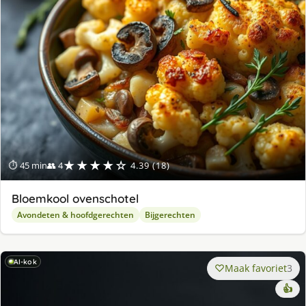
★★★★☆
⏱ 45 min
👥 4
4.39 (18)
Bloemkool ovenschotel
Avondeten & hoofdgerechten
Bijgerechten
AI-kok
Maak favoriet
3
👍