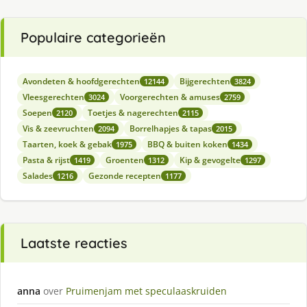
Populaire categorieën
Avondeten & hoofdgerechten
Bijgerechten
12144
3824
Vleesgerechten
Voorgerechten & amuses
3024
2759
Soepen
Toetjes & nagerechten
2120
2115
Vis & zeevruchten
Borrelhapjes & tapas
2094
2015
Taarten, koek & gebak
BBQ & buiten koken
1975
1434
Pasta & rijst
Groenten
Kip & gevogelte
1419
1312
1297
Salades
Gezonde recepten
1216
1177
Laatste reacties
anna
over
Pruimenjam met speculaaskruiden