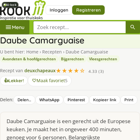
AI-kok
AI-kok
AI-kok
AI-kok
AI-kok
AI-kok
AI-kok
Inloggen
Registreren
Zoek een recept
Menu
Daube Camarguaise
U bent hier:
Home
›
Recepten
›
Daube Camarguaise
Avondeten & hoofdgerechten
Bijgerechten
Vleesgerechten
★★★★☆
Recept van
deuxchapeaux
4.33 (3)
Maak favoriet
5
👍
Lekker!
Delen:
WhatsApp
Pinterest
Delen…
Kopieer link
Print
Daube Camarguaise is een gerecht uit de Europese
keuken. Je maakt het in ongeveer 400 minuten,
genoeg voor 6 personen. Belangrijkste