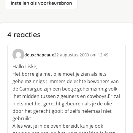
Instellen als voorkeursbron
4 reacties
deuxchapeaux
22 augustus 2009 om 12:49
s
c
Hallo Liske,
h
Het borrelgla met olie moet je zien als iets
r
geheimzinnigs : immers de echte bewoners van
e
de Camargue zijn een beetje geheimzinnig volk
e
f
:het midden tussen zigeuners en cowboys.Er zal
:
niets met het gerecht gebeuren als je de olie
door het gerecht gooit of zelfs helemaal niet
gebruikt.
Alles wat je in de oven bereidt kun je ook