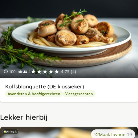
★★★★★
⏱ 100 min
👥 4
4.75 (4)
Kalfsblanquette (DE klassieker)
Avondeten & hoofdgerechten
Vleesgerechten
Lekker hierbij
AI-kok
Maak favoriet
19