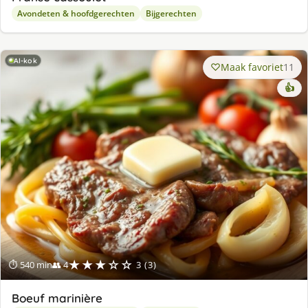
Avondeten & hoofdgerechten
Bijgerechten
AI-kok
Maak favoriet
11
👍
★★★☆☆
⏱ 540 min
👥 4
3 (3)
Boeuf marinière