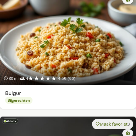
👍
★★★★★
⏱ 30 min
👥 4
4.59 (90)
Bulgur
Bijgerechten
AI-kok
Maak favoriet
3
👍