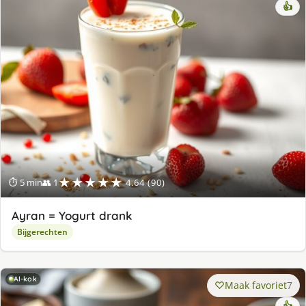
👍
★★★★★
⏱ 5 min
👥 1
4.64 (90)
Ayran = Yogurt drank
Bijgerechten
AI-kok
Maak favoriet
7