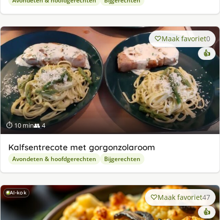
Avondeten & hoofdgerechten
Bijgerechten
Maak favoriet
0
👍
⏱ 10 min
👥 4
Kalfsentrecote met gorgonzolaroom
Avondeten & hoofdgerechten
Bijgerechten
AI-kok
Maak favoriet
47
👍