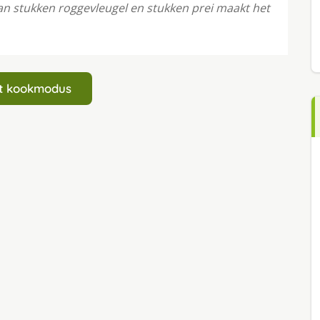
van stukken roggevleugel en stukken prei maakt het
art kookmodus