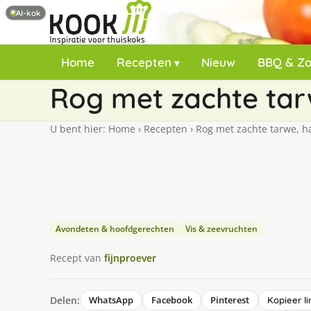
AI-kok
Home
Recepten
Nieuw
BBQ & Z
Rog met zachte tar
U bent hier:
Home
›
Recepten
›
Rog met zachte tarwe, ha
Avondeten & hoofdgerechten
Vis & zeevruchten
Recept van
fijnproever
Delen:
WhatsApp
Facebook
Pinterest
Kopieer li