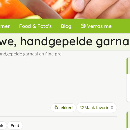
omer
Food & Foto’s
Blog
🎲 Verras me
we, handgepelde garnaal
ndgepelde garnaal en fijne prei
Maak favoriet
0
👍
Lekker!
nk
Print