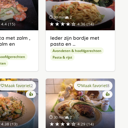
⏱ 30 min
👥 2
★★★★☆
4.4 (15)
4.36 (14)
a met zalm ,
Ieder zijn bordje met
alm en
pasta en …
Avondeten & hoofdgerechten
hoofdgerechten
Pasta & rijst
hten
Maak favoriet
2
Maak favoriet
8
👍
👍
⏱ 30 min
👥 2
★★★★☆
4.38 (13)
4.29 (14)