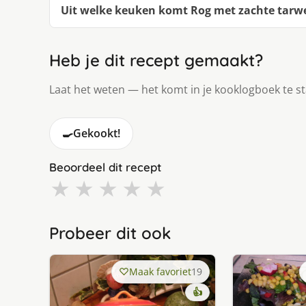
Uit welke keuken komt Rog met zachte tarwe,
Heb je dit recept gemaakt?
Laat het weten — het komt in je kooklogboek te s
🍳
Gekookt!
Beoordeel dit recept
★
★
★
★
★
Probeer dit ook
Maak favoriet
19
👍