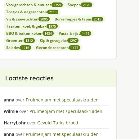
Voorgerechten & amuses
Soepen
2759
2120
Toetjes & nagerechten
2115
Vis & zeevruchten
Borrelhapjes & tapas
2095
2015
Taarten, koek & gebak
1975
BBQ & buiten koken
Pasta & rijst
1434
1419
Groenten
Kip & gevogelte
1312
1297
Salades
Gezonde recepten
1216
1177
Laatste reacties
anna
over
Pruimenjam met speculaaskruiden
Wilmie
over
Pruimenjam met speculaaskruiden
HarryLohr
over
Gevuld Turks brood
anna
over
Pruimenjam met speculaaskruiden