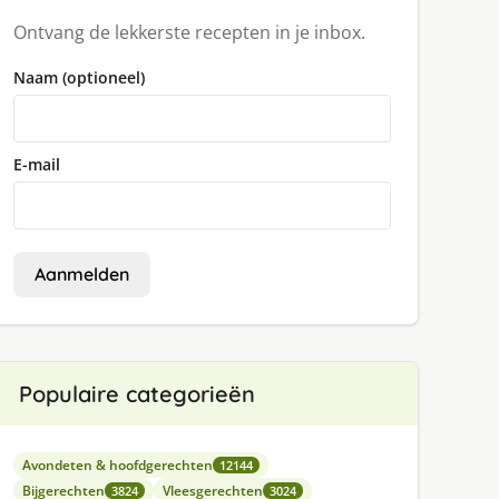
Ontvang de lekkerste recepten in je inbox.
Naam (optioneel)
E-mail
Aanmelden
Populaire categorieën
Avondeten & hoofdgerechten
12144
Bijgerechten
Vleesgerechten
3824
3024