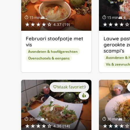
⏱ 15 min
👥 2
⏱ 15 min
👥 4
★★★★☆
★★★★☆
4.37 (19)
Februari stoofpotje met
Lauwe past
vis
gerookte z
scampi’s
Avondeten & hoofdgerechten
Avondeten & 
Ovenschotels & eenpans
Vis & zeevruc
Maak favoriet
9
👍
⏱ 20 min
👥 4
⏱ 30 min
👥 2
★★★★☆
★★★★☆
4.36 (14)