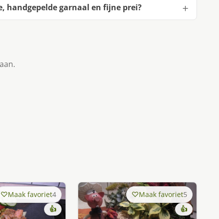
 handgepelde garnaal en fijne prei?
taan.
Maak favoriet
4
Maak favoriet
5
👍
👍