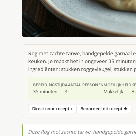
Rog met zachte tarwe, handgepelde garnaal en 
keuken. Je maakt het in ongeveer 35 minuten,
ingrediënten: stukken roggevleugel, stukken p
BEREIDINGSTIJD
AANTAL PERSONEN
MOEILIJKHEID
K
35 minuten
4
Makkelijk
Be
Direct naar recept ↓
Beoordeel dit recept ★
Deze Rog met zachte tarwe, handgepelde garnaa