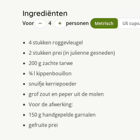
Ingrediënten
−
+
Voor
4
personen
Metrisch
US cups
4 stukken roggevleugel
2 stukken prei (in julienne gesneden)
200 g zachte tarwe
¾ l kippenbouillon
snuifje kerriepoeder
grof zout en peper uit de molen
Voor de afwerking:
150 g handgepelde garnalen
gefruite prei