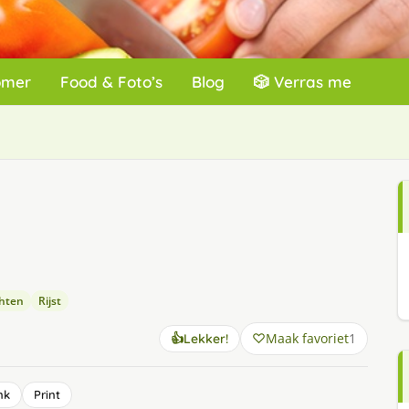
omer
Food & Foto’s
Blog
🎲 Verras me
chten
Rijst
Maak favoriet
1
👍
Lekker!
nk
Print