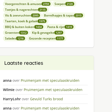
Voorgerechten & amuses
Soepen
2759
2120
Toetjes & nagerechten
2115
Vis & zeevruchten
Borrelhapjes & tapas
2095
2015
Taarten, koek & gebak
1975
BBQ & buiten koken
Pasta & rijst
1434
1419
Groenten
Kip & gevogelte
1312
1297
Salades
Gezonde recepten
1216
1177
Laatste reacties
anna
over
Pruimenjam met speculaaskruiden
Wilmie
over
Pruimenjam met speculaaskruiden
HarryLohr
over
Gevuld Turks brood
anna
over
Pruimenjam met speculaaskruiden