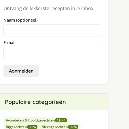
Ontvang de lekkerste recepten in je inbox.
Naam (optioneel)
E-mail
Aanmelden
Populaire categorieën
Avondeten & hoofdgerechten
12144
Bijgerechten
Vleesgerechten
3824
3024