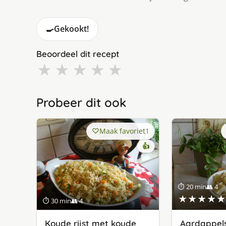
🍳
Gekookt!
Beoordeel dit recept
★
★
★
★
★
Probeer dit ook
Maak favoriet
1
👍
⏱ 20 min
👥 4
★★★★★
⏱ 30 min
👥 4
Koude rijst met koude
Aardappels