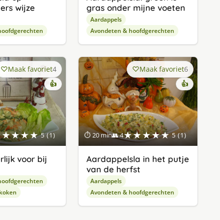
rs wijze
gras onder mijne voeten
Aardappels
hoofdgerechten
Avondeten & hoofdgerechten
Maak favoriet
4
Maak favoriet
6
👍
👍
★★★★★
★★★★★
5 (1)
⏱ 20 min
👥 4
5 (1)
lijk voor bij
Aardappelsla in het putje
van de herfst
hoofdgerechten
Aardappels
 koken
Avondeten & hoofdgerechten