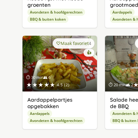
groenten
grootmoede
Avondeten & hoofdgerechten
Aardappels
BBQ & buiten koken
Avondeten & 
Maak favoriet
4
👍
⏱ 30 min
👥 6
★★★★★
4.5 (2)
⏱ 20 min
👥 2
Aardappelpartjes
Salade heer
opgebakken
de BBQ
Aardappels
Avondeten & 
Avondeten & hoofdgerechten
BBQ & buiten