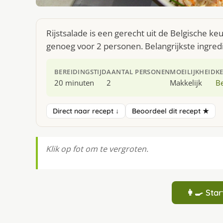
Rijstsalade is een gerecht uit de Belgische k
genoeg voor 2 personen. Belangrijkste ingredi
BEREIDINGSTIJD
AANTAL PERSONEN
MOEILIJKHEID
K
20 minuten
2
Makkelijk
Be
Direct naar recept ↓
Beoordeel dit recept ★
Klik op fot om te vergroten.
👩‍🍳 St