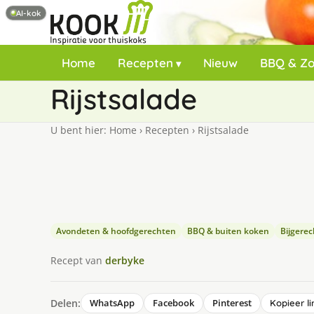
AI-kok
Home
Recepten
Nieuw
BBQ & Z
Rijstsalade
U bent hier:
Home
›
Recepten
›
Rijstsalade
Avondeten & hoofdgerechten
BBQ & buiten koken
Bijgere
Recept van
derbyke
Delen:
WhatsApp
Facebook
Pinterest
Kopieer li