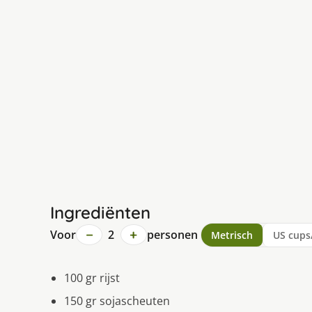
Ingrediënten
−
+
Voor
2
personen
Metrisch
US cups
100 gr rijst
150 gr sojascheuten