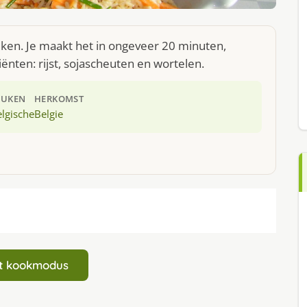
euken. Je maakt het in ongeveer 20 minuten,
ënten: rijst, sojascheuten en wortelen.
EUKEN
HERKOMST
lgische
Belgie
art kookmodus