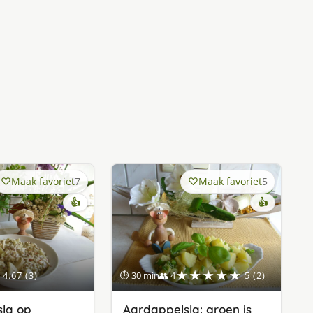
Maak favoriet
7
Maak favoriet
5
👍
👍
★★★★★
4.67 (3)
⏱ 30 min
👥 4
5 (2)
la op
Aardappelsla: groen is