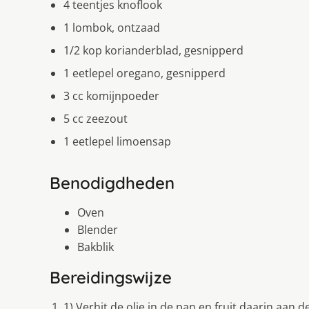
4 teentjes knoflook
1 lombok, ontzaad
1/2 kop korianderblad, gesnipperd
1 eetlepel oregano, gesnipperd
3 cc komijnpoeder
5 cc zeezout
1 eetlepel limoensap
Benodigdheden
Oven
Blender
Bakblik
Bereidingswijze
1).Verhit de olie in de pan en fruit daarin aan 