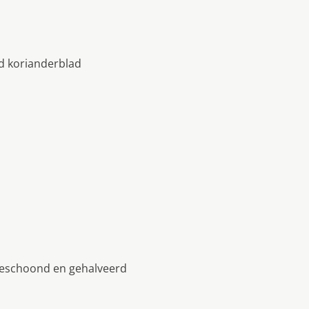
rd korianderblad
geschoond en gehalveerd