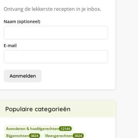
Ontvang de lekkerste recepten in je inbox.
Naam (optioneel)
E-mail
Aanmelden
Populaire categorieën
Avondeten & hoofdgerechten
12144
Bijgerechten
Vleesgerechten
3824
3024