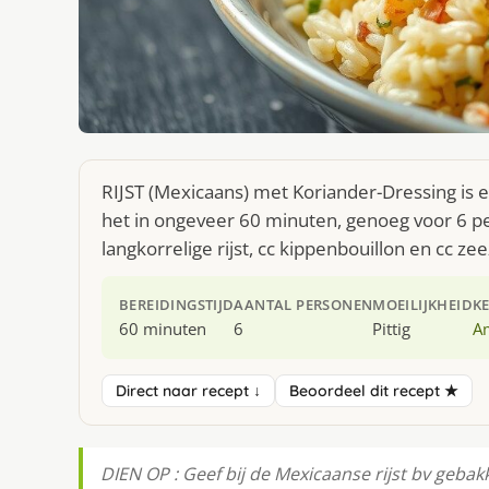
RIJST (Mexicaans) met Koriander-Dressing is 
het in ongeveer 60 minuten, genoeg voor 6 pe
langkorrelige rijst, cc kippenbouillon en cc ze
BEREIDINGSTIJD
AANTAL PERSONEN
MOEILIJKHEID
K
60 minuten
6
Pittig
A
Direct naar recept ↓
Beoordeel dit recept ★
DIEN OP : Geef bij de Mexicaanse rijst bv gebak