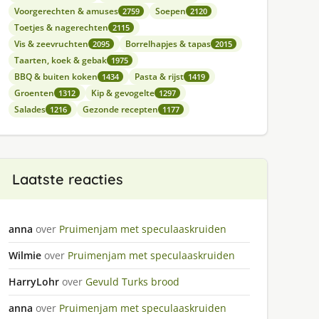
Voorgerechten & amuses
Soepen
2759
2120
Toetjes & nagerechten
2115
Vis & zeevruchten
Borrelhapjes & tapas
2095
2015
Taarten, koek & gebak
1975
BBQ & buiten koken
Pasta & rijst
1434
1419
Groenten
Kip & gevogelte
1312
1297
Salades
Gezonde recepten
1216
1177
Laatste reacties
anna
over
Pruimenjam met speculaaskruiden
Wilmie
over
Pruimenjam met speculaaskruiden
HarryLohr
over
Gevuld Turks brood
anna
over
Pruimenjam met speculaaskruiden