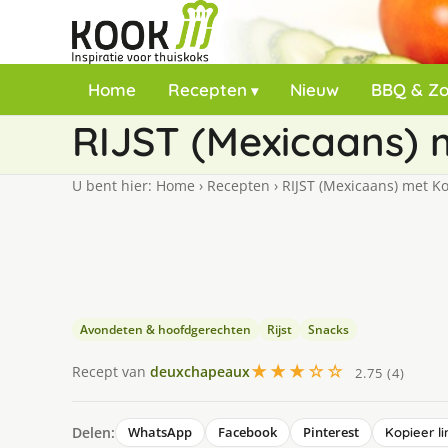
Home
Recepten
Nieuw
BBQ & Z
RIJST (Mexicaans) 
U bent hier:
Home
›
Recepten
›
RIJST (Mexicaans) met K
Avondeten & hoofdgerechten
Rijst
Snacks
★★★☆☆
Recept van
deuxchapeaux
2.75 (4)
Delen:
WhatsApp
Facebook
Pinterest
Kopieer li