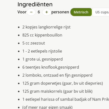
Ingrediënten
−
+
Voor
6
personen
Metrisch
US cups
2 kopjes langkorrelige rijst
825 cc kippenbouillon
5 cc zeezout
1 - 2 eetlepels rijstolie
1 grote ui, gesnipperd
6 teentjes knoflook,gesnipperd
2 lomboks, ontzaad en fijn gesnipperd
125 gram doperwtjes (gaar, bv uit diepvries)
125 gram maïskorrels (gaar bv uit blik)
1 eetlepel harissa of sambal badjak of Nam Pri
(of meer naar eigen smaak)