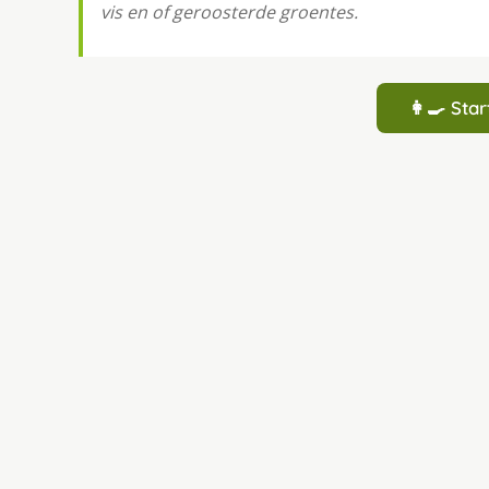
vis en of geroosterde groentes.
👩‍🍳 St