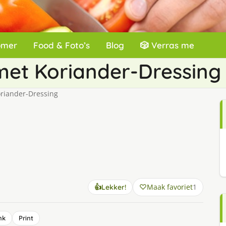
omer
Food & Foto’s
Blog
🎲 Verras me
met Koriander-Dressing
oriander-Dressing
Maak favoriet
1
👍
Lekker!
nk
Print