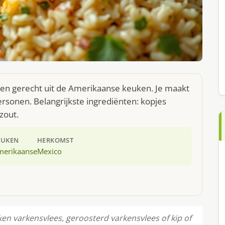
een gerecht uit de Amerikaanse keuken. Je maakt
rsonen. Belangrijkste ingrediënten: kopjes
ezout.
EUKEN
HERKOMST
merikaanse
Mexico
ken varkensvlees, geroosterd varkensvlees of kip of