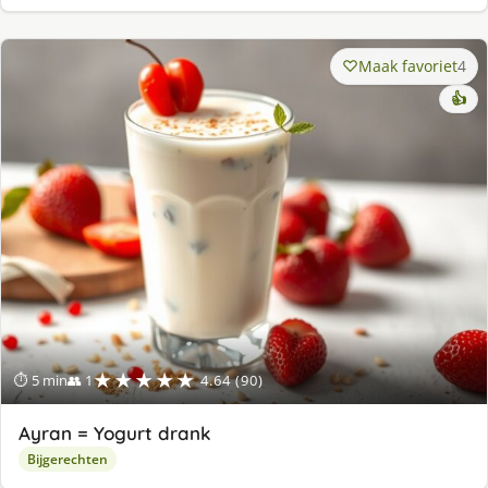
Maak favoriet
4
👍
★★★★★
⏱ 5 min
👥 1
4.64 (90)
Ayran = Yogurt drank
Bijgerechten