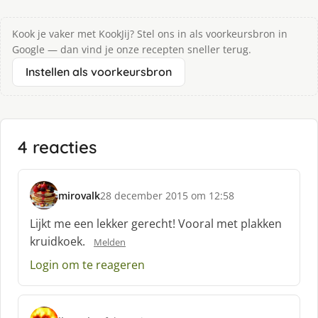
Kook je vaker met KookJij? Stel ons in als voorkeursbron in
Google — dan vind je onze recepten sneller terug.
Instellen als voorkeursbron
4 reacties
mirovalk
28 december 2015 om 12:58
s
c
Lijkt me een lekker gerecht! Vooral met plakken
h
kruidkoek.
Melden
r
e
Login om te reageren
e
f
: