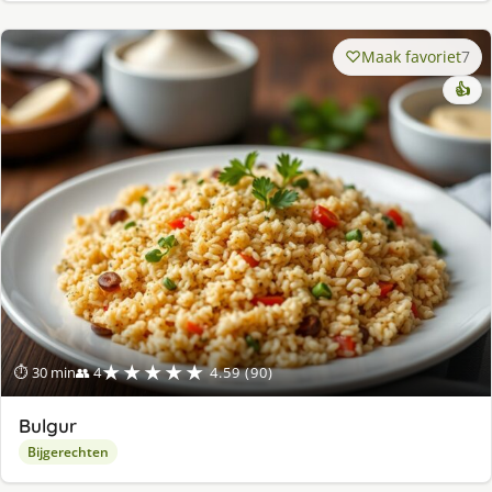
Maak favoriet
7
👍
★★★★★
⏱ 30 min
👥 4
4.59 (90)
Bulgur
Bijgerechten