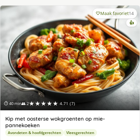
Maak favoriet
14
👍
★★★★★
⏱ 40 min
👥 2
4.71 (7)
Kip met oosterse wokgroenten op mie-
pannekoeken
Avondeten & hoofdgerechten
Vleesgerechten