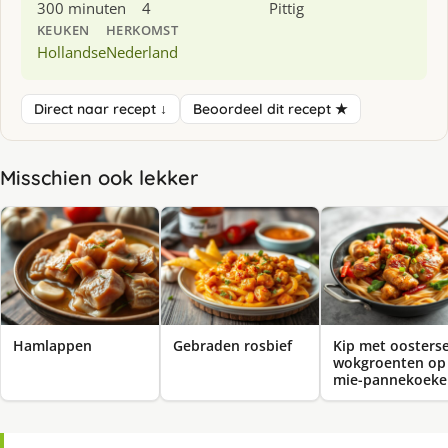
300 minuten
4
Pittig
KEUKEN
HERKOMST
Hollandse
Nederland
Direct naar recept ↓
Beoordeel dit recept ★
Misschien ook lekker
Hamlappen
Gebraden rosbief
Kip met oosters
wokgroenten op
mie-pannekoeke