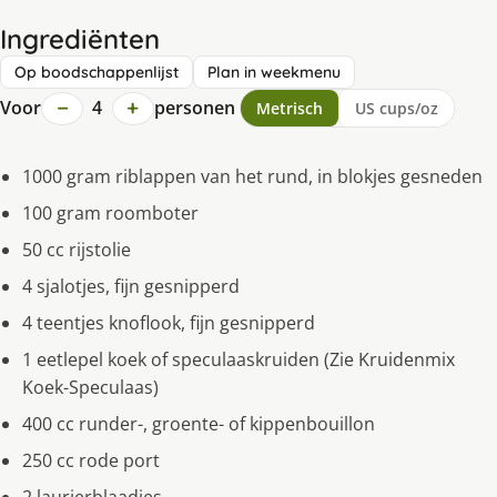
Ingrediënten
Op boodschappenlijst
Plan in weekmenu
−
+
Voor
4
personen
Metrisch
US cups/oz
1000 gram riblappen van het rund, in blokjes gesneden
100 gram roomboter
50 cc rijstolie
4 sjalotjes, fijn gesnipperd
4 teentjes knoflook, fijn gesnipperd
1 eetlepel koek of speculaaskruiden (Zie Kruidenmix
Koek-Speculaas)
400 cc runder-, groente- of kippenbouillon
250 cc rode port