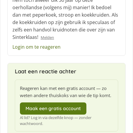
hem toch alweer dik 30 jaar op deze
r
oerhollandse (volgens mij) manier! Ik bedoel
e
dan met peperkoek, stroop en koekkruiden. Als
e
f
de koekkruiden op zijn gebruik ik speculaas of
:
zelfs een handvol kruidnoten die over zijn van
Sinterklaas!
Melden
Login om te reageren
Laat een reactie achter
Reageren kan met een gratis account — zo
weten andere thuiskoks van wie de tip komt.
Maak een gratis account
Al lid? Log in via dezelfde knop — zonder
wachtwoord.