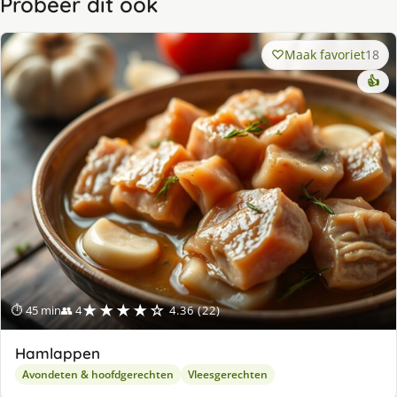
Probeer dit ook
Maak favoriet
18
👍
★★★★☆
⏱ 45 min
👥 4
4.36 (22)
Hamlappen
Avondeten & hoofdgerechten
Vleesgerechten