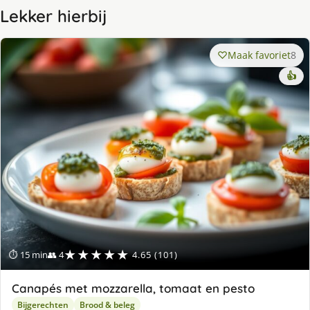
Lekker hierbij
Maak favoriet
8
👍
★★★★★
⏱ 15 min
👥 4
4.65 (101)
Canapés met mozzarella, tomaat en pesto
Bijgerechten
Brood & beleg