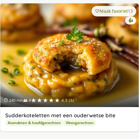
Maak favoriet
13
👍
★★★★★
⏱ 240 min
👥 4
4.5 (6)
Sudderkoteletten met een ouderwetse bite
Avondeten & hoofdgerechten
Vleesgerechten