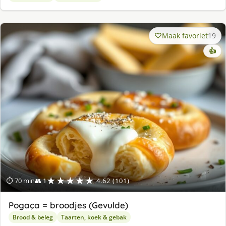
Maak favoriet
19
👍
★★★★★
⏱ 70 min
👥 1
4.62 (101)
Pogaça = broodjes (Gevulde)
Brood & beleg
Taarten, koek & gebak