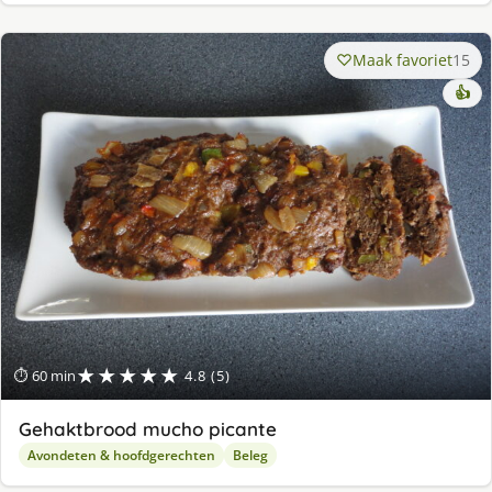
Maak favoriet
15
👍
★★★★★
⏱ 60 min
4.8 (5)
Gehaktbrood mucho picante
Avondeten & hoofdgerechten
Beleg