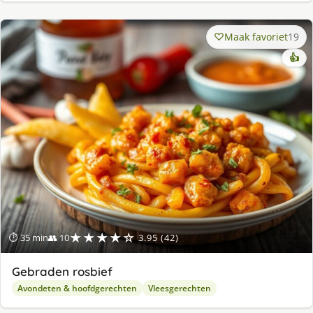
Maak favoriet
19
👍
★★★★☆
⏱ 35 min
👥 10
3.95 (42)
Gebraden rosbief
Avondeten & hoofdgerechten
Vleesgerechten