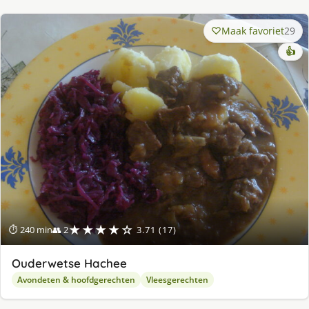
Maak favoriet
29
👍
★★★★☆
⏱ 240 min
👥 2
3.71 (17)
Ouderwetse Hachee
Avondeten & hoofdgerechten
Vleesgerechten