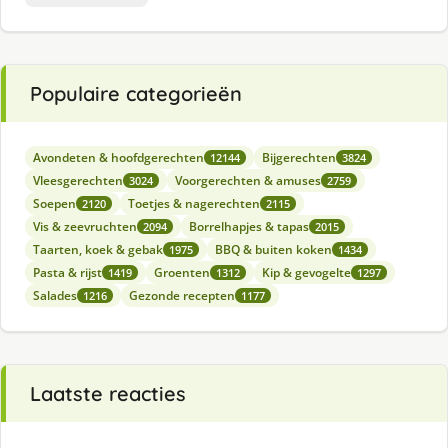
Populaire categorieën
Avondeten & hoofdgerechten
Bijgerechten
12144
3824
Vleesgerechten
Voorgerechten & amuses
3024
2759
Soepen
Toetjes & nagerechten
2120
2115
Vis & zeevruchten
Borrelhapjes & tapas
2094
2015
Taarten, koek & gebak
BBQ & buiten koken
1975
1434
Pasta & rijst
Groenten
Kip & gevogelte
1419
1312
1297
Salades
Gezonde recepten
1216
1177
Laatste reacties