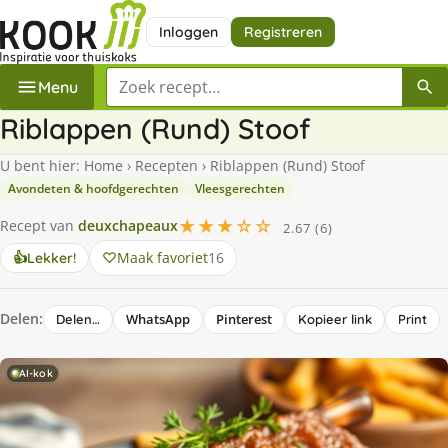
Inloggen
Registreren
Zoek een recept
Menu
Riblappen (Rund) Stoof
U bent hier:
Home
›
Recepten
›
Riblappen (Rund) Stoof
Avondeten & hoofdgerechten
Vleesgerechten
★★★☆☆
Recept van
deuxchapeaux
2.67 (6)
Maak favoriet
16
👍
Lekker!
Delen:
WhatsApp
Pinterest
Delen…
Kopieer link
Print
AI-kok