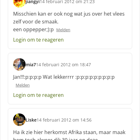
jiangyi
14 februari 2012 om 21:23
s
c
Misschien kan er ook nog wat jus over het vlees
h
zelf voor de smaak.
r
een oppepper;):p
Melden
e
e
Login om te reageren
f
:
mia7
14 februari 2012 om 18:47
s
c
Jan!!!:p:p:p:p Wat lekkerrrr :p:p:p:p:p:p:p:p:p
h
Melden
r
e
Login om te reageren
e
f
:
Liske
14 februari 2012 om 14:56
s
c
Ha ik zie hier herkomst Afrika staan, maar maak
h