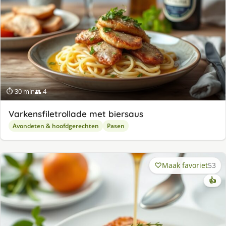
⏱ 30 min
👥 4
Varkensfiletrollade met biersaus
Avondeten & hoofdgerechten
Pasen
Maak favoriet
53
👍