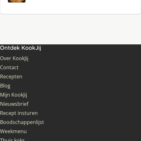
Ontdek KookJij
Over KookJij
Contact
Recepten
Blog
Mijn KookJij
Nieuwsbrief
Recept insturen
Boodschappenlijst
Weekmenu
Thuis koks