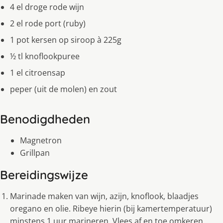
4 el droge rode wijn
2 el rode port (ruby)
1 pot kersen op siroop à 225g
½ tl knoflookpuree
1 el citroensap
peper (uit de molen) en zout
Benodigdheden
Magnetron
Grillpan
Bereidingswijze
Marinade maken van wijn, azijn, knoflook, blaadjes
oregano en olie. Ribeye hierin (bij kamertemperatuur)
minstens 1 uur marineren. Vlees af en toe omkeren.