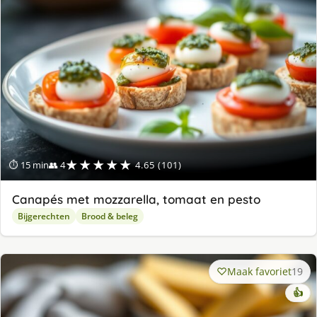
★★★★★
⏱ 15 min
👥 4
4.65 (101)
Canapés met mozzarella, tomaat en pesto
Bijgerechten
Brood & beleg
Maak favoriet
19
👍