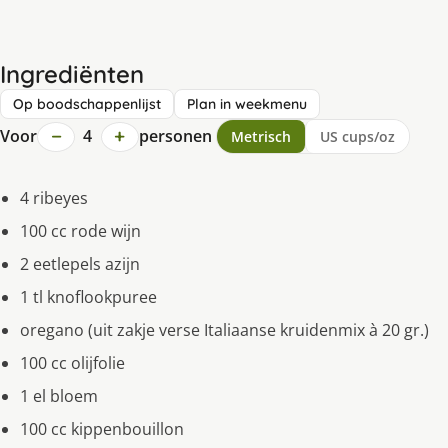
Ingrediënten
Op boodschappenlijst
Plan in weekmenu
−
+
Voor
4
personen
Metrisch
US cups/oz
4 ribeyes
100 cc rode wijn
2 eetlepels azijn
1 tl knoflookpuree
oregano (uit zakje verse Italiaanse kruidenmix à 20 gr.)
100 cc olijfolie
1 el bloem
100 cc kippenbouillon