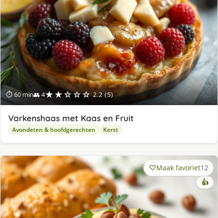
★★☆☆☆
⏱ 60 min
👥 4
2.2 (5)
Varkenshaas met Kaas en Fruit
Avondeten & hoofdgerechten
Kerst
Maak favoriet
12
👍