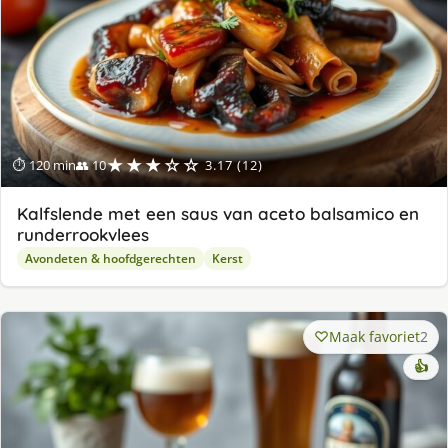
★★★☆☆
⏱ 120 min
👥 10
3.17 (12)
Kalfslende met een saus van aceto balsamico en
runderrookvlees
Avondeten & hoofdgerechten
Kerst
Maak favoriet
2
👍