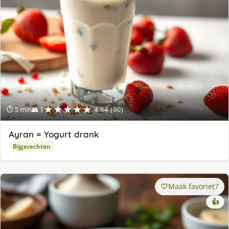
★★★★★
⏱ 5 min
👥 1
4.64 (90)
Ayran = Yogurt drank
Bijgerechten
Maak favoriet
7
👍