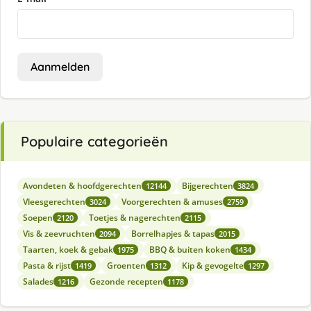
Aanmelden
Populaire categorieën
Avondeten & hoofdgerechten
Bijgerechten
12144
3824
Vleesgerechten
Voorgerechten & amuses
3024
2759
Soepen
Toetjes & nagerechten
2120
2115
Vis & zeevruchten
Borrelhapjes & tapas
2094
2015
Taarten, koek & gebak
BBQ & buiten koken
1975
1434
Pasta & rijst
Groenten
Kip & gevogelte
1419
1312
1297
Salades
Gezonde recepten
1216
1178