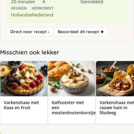
20 minuten
4
Gemiddeld
KEUKEN
HERKOMST
Hollandse
Nederland
Direct naar recept ↓
Beoordeel dit recept ★
Misschien ook lekker
Varkenshaas met
Kalfsoester met
Varkenshaas me
Kaas en Fruit
een
rauwe ham in
mosterdnotenkorstje
filodeeg