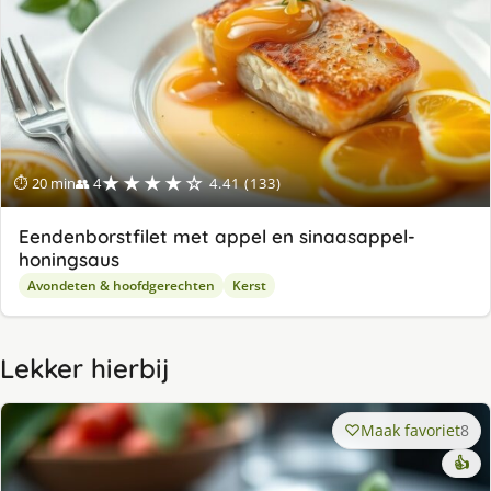
★★★★☆
⏱ 20 min
👥 4
4.41 (133)
Eendenborstfilet met appel en sinaasappel-
honingsaus
Avondeten & hoofdgerechten
Kerst
Lekker hierbij
Maak favoriet
8
👍