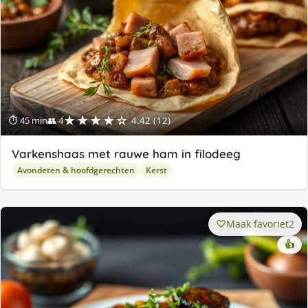
★★★★☆
⏱ 45 min
👥 4
4.42 (12)
Varkenshaas met rauwe ham in filodeeg
Avondeten & hoofdgerechten
Kerst
Maak favoriet
2
👍