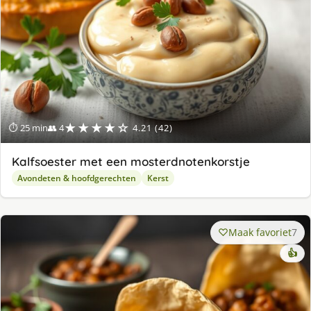
★★★★☆
⏱ 25 min
👥 4
4.21 (42)
Kalfsoester met een mosterdnotenkorstje
Avondeten & hoofdgerechten
Kerst
Maak favoriet
7
👍