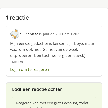
1 reactie
culinaplaza
15 januari 2011 om 17:02
s
c
Mijn eerste gedachte is kersen bij ribeye, maar
h
waarom ook niet. Ga het van de week
r
uitproberen, ben toch wel erg benieuwd:)
e
e
Melden
f
Login om te reageren
:
Laat een reactie achter
Reageren kan met een gratis account, zodat