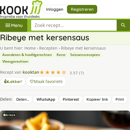
Inloggen
Registreren
Zoek een recept
Menu
Ribeye met kersensaus
U bent hier:
Home
›
Recepten
›
Ribeye met kersensaus
Avondeten & hoofdgerechten
Kerst
Seizoensrecepten
Vleesgerechten
★★★★☆
Recept van
kooktan
3.57 (7)
Maak favoriet
6
👍
Lekker!
Delen:
WhatsApp
Pinterest
Delen…
Kopieer link
Print
AI-kok