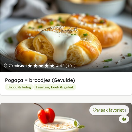
★★★★★
⏱ 70 min
👥 1
4.62 (101)
Pogaça = broodjes (Gevulde)
Brood & beleg
Taarten, koek & gebak
Maak favoriet
4
👍