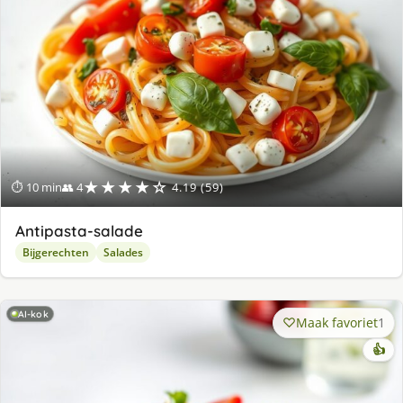
★★★★☆
⏱ 10 min
👥 4
4.19 (59)
Antipasta-salade
Bijgerechten
Salades
AI-kok
Maak favoriet
1
👍