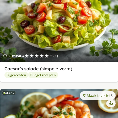
★★★★★
⏱ 30 min
👥 4
5 (1)
Caesar’s salade (simpele vorm)
Bijgerechten
Budget recepten
AI-kok
Maak favoriet
3
👍