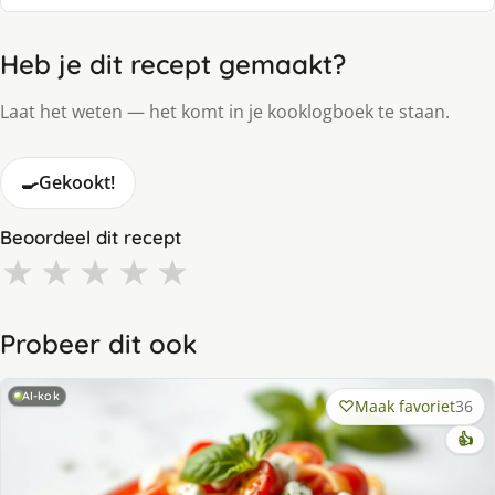
Heb je dit recept gemaakt?
Laat het weten — het komt in je kooklogboek te staan.
🍳
Gekookt!
Beoordeel dit recept
★
★
★
★
★
Probeer dit ook
AI-kok
Maak favoriet
36
👍