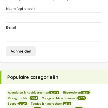
Naam (optioneel)
E-mail
Aanmelden
Populaire categorieën
Avondeten & hoofdgerechten
Bijgerechten
12144
3824
Vleesgerechten
Voorgerechten & amuses
3024
2759
Soepen
Toetjes & nagerechten
2120
2115