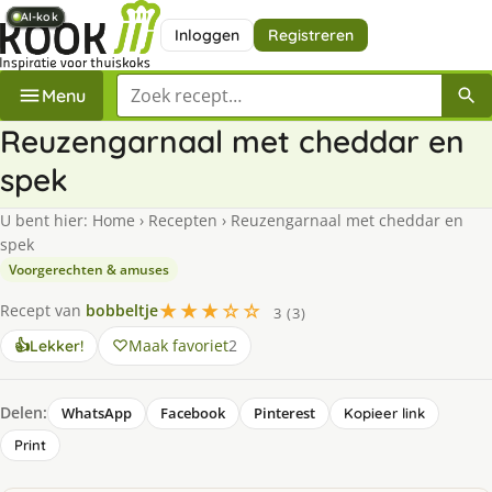
AI-kok
AI-kok
AI-kok
AI-kok
AI-kok
AI-kok
AI-kok
AI-kok
Inloggen
Registreren
Zoek een recept
Menu
Reuzengarnaal met cheddar en
spek
U bent hier:
Home
›
Recepten
›
Reuzengarnaal met cheddar en
spek
Voorgerechten & amuses
★★★☆☆
Recept van
bobbeltje
3 (3)
Maak favoriet
2
👍
Lekker!
Delen:
WhatsApp
Facebook
Pinterest
Kopieer link
Print