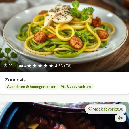
★★★★★
⏱ 30 min
👥 4
4.63 (78)
Zonnevis
Avondeten & hoofdgerechten
Vis & zeevruchten
Maak favoriet
38
ke
👍
1
lek
ge