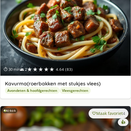
★★★★★
⏱ 30 min
👥 2
4.64 (83)
Kavurma(roerbakken met stukjes vlees)
Avondeten & hoofdgerechten
Vleesgerechten
AI-kok
Maak favoriet
4
👍