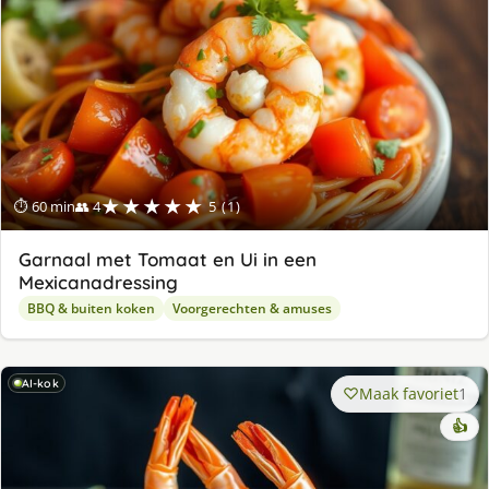
★★★★★
⏱ 60 min
👥 4
5 (1)
Garnaal met Tomaat en Ui in een
Mexicanadressing
BBQ & buiten koken
Voorgerechten & amuses
AI-kok
Maak favoriet
1
👍