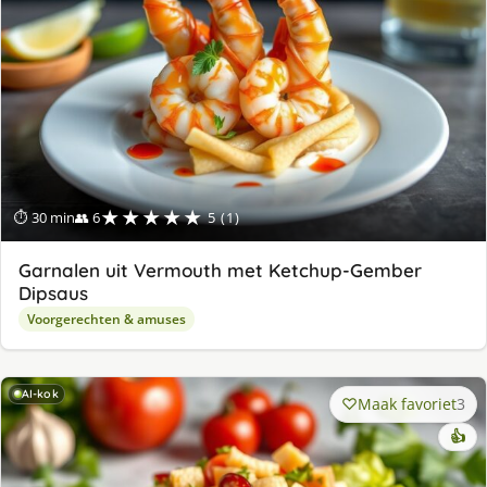
★★★★★
⏱ 30 min
👥 6
5 (1)
Garnalen uit Vermouth met Ketchup-Gember
Dipsaus
Voorgerechten & amuses
AI-kok
Maak favoriet
3
👍