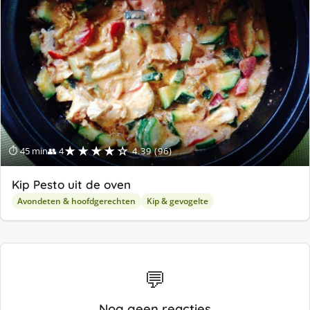
★★★★☆
⏱ 45 min
👥 4
4.39 (96)
Kip Pesto uit de oven
Avondeten & hoofdgerechten
Kip & gevogelte
💬
Nog geen reacties