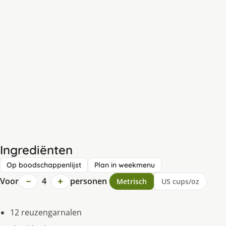
Ingrediënten
Op boodschappenlijst
Plan in weekmenu
−
+
Voor
4
personen
Metrisch
US cups/oz
12 reuzengarnalen