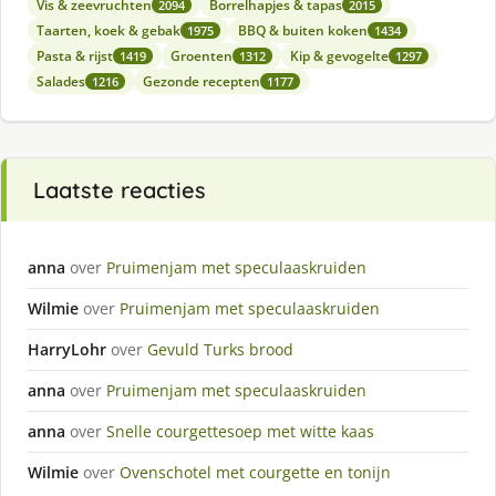
Vis & zeevruchten
Borrelhapjes & tapas
2094
2015
Taarten, koek & gebak
BBQ & buiten koken
1975
1434
Pasta & rijst
Groenten
Kip & gevogelte
1419
1312
1297
Salades
Gezonde recepten
1216
1177
Laatste reacties
anna
over
Pruimenjam met speculaaskruiden
Wilmie
over
Pruimenjam met speculaaskruiden
HarryLohr
over
Gevuld Turks brood
anna
over
Pruimenjam met speculaaskruiden
anna
over
Snelle courgettesoep met witte kaas
Wilmie
over
Ovenschotel met courgette en tonijn