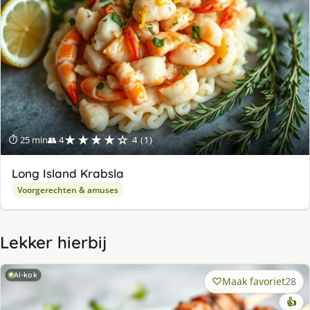
★★★★☆
⏱ 25 min
👥 4
4 (1)
Long Island Krabsla
Voorgerechten & amuses
Lekker hierbij
AI-kok
Maak favoriet
28
👍