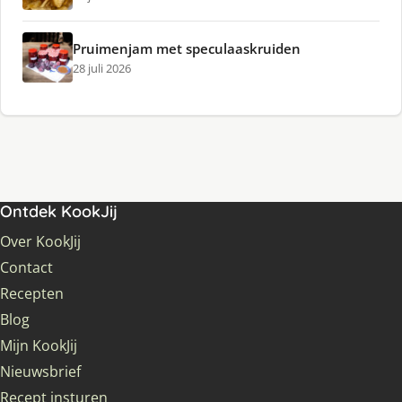
Pruimenjam met speculaaskruiden
28 juli 2026
Ontdek KookJij
Over KookJij
Contact
Recepten
Blog
Mijn KookJij
Nieuwsbrief
Recept insturen