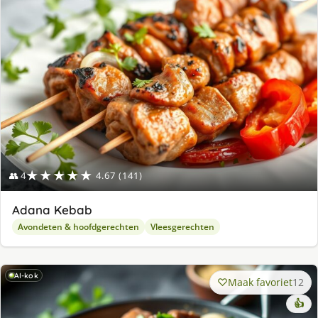
★★★★★
👥 4
4.67 (141)
Adana Kebab
Avondeten & hoofdgerechten
Vleesgerechten
AI-kok
Maak favoriet
12
👍