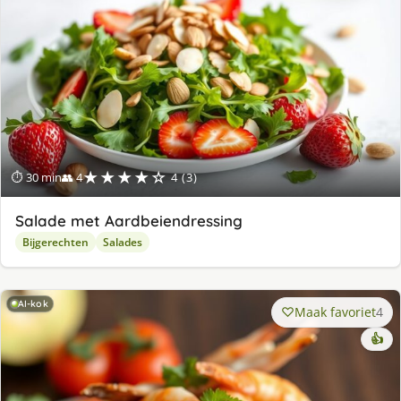
★★★★☆
⏱ 30 min
👥 4
4 (3)
Salade met Aardbeiendressing
Bijgerechten
Salades
AI-kok
Maak favoriet
4
👍